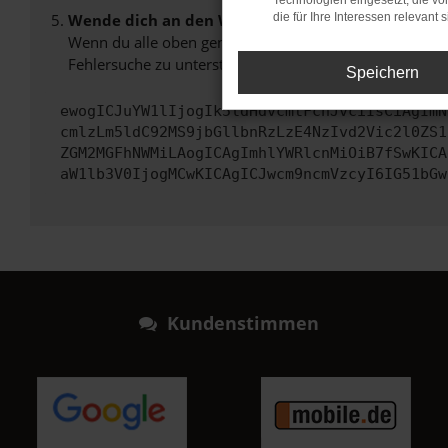
Technologien eingesetzt, die v
Wende dich an den Webseitenbetreiber.
die für Ihre Interessen relevant s
Wenn du alle oben genannten Schritte versucht hast, k
Fehlersuche zu unterstützen:
Speichern
ewogICJuYW1lIjogIk5ldHdvcmtFcnJvciIsCiAgImN
cmlzLm5ldC92MS9jbGllbnRzLzE4NzIvd2Vic2l0ZS1
ZGM2MGFhNWMiLAogICAgImhlYWRlcnMiOiB7fSwKICA
aW1lb3V0IjogMCwKICAgICJwcm9ncmVzcyI6IG51bGw
Kundenstimmen