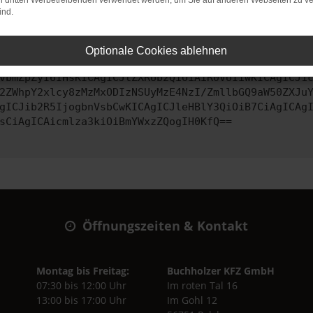
on dritten Werbetreibenden verwendet werden, um Sie auf anderen Webseiten zu ve
ind.
ontaktiere uns bitte. Wir werden versuchen, das Problem zu behe
Optionale Cookies ablehnen
vbmZpZyI6IHsKICAgICJtZXRob2QiOiAiR0VUIiwKICAgICJ1
2ZWhpY2xlcy8zMzMxODIzNSUyMzE4NzI/ZmllbGQ9aW50ZXJu
gICJib2R5IjogbnVsbCwKICAgICJleHBlY3QiOiB7CiAgICAg
sCiAgICAicmlza3kiOiBmYWxzZQogIH0KfQ==
Öffnungszeiten & Kontakt
Montag bis Freitag:
Buchholzer KFZ GmbH
07:30 bis 12:00 Uhr
Im roten Tal 16
13:00 bis 17:00 Uhr
Im Gohl 12