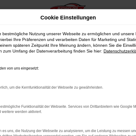
Cookie Einstellungen
ie bestmögliche Nutzung unserer Webseite zu ermöglichen und unsere
hierbei Ihre Präferenzen und verarbeiten Daten für Marketing und Stati
einem späteren Zeitpunkt Ihre Meinung ändern, können Sie die Einwillig
en zum Umfang der Datenverarbeitung finden Sie hier:
Datenschutzerkl
en von uns eingesetzt:
indung.
hine?
rlich, um die Kernfunktionalität der Webseite zu gewährleisten.
aden bestimmter Seiten verhindern. Funktioniert die Seite in e
estmögliche Funktionalität der Webseite. Services von Drittanbietern wie Google 
eitere werden aktiviert.
 zu beheben.
bssystem auf dem neuesten Stand sind.
 es uns, die Nutzung der Webseite zu analysieren, um die Leistung zu messen u
ko, sondern kann auch dazu führen, dass bestimmte Funktionen nic