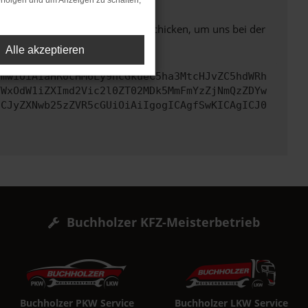
rfolgen und um Anzeigen zu schalten,
ben. Du kannst uns diesen Text schicken, um uns bei der
Alle akzeptieren
cmwiOiAiaHR0cHM6Ly9hcGkueC5ha3MtcHJvZC5hdWRh
YWxOdW1iZXImd2Vic2l0ZT02MDk5MmFmYzZjNmQzZDYw
ICJyZXNwb25zZVR5cGUiOiAiIgogICAgfSwKICAgICJ0
Buchholzer KFZ-Meisterbetrieb
Buchholzer PKW Service
Buchholzer LKW Service