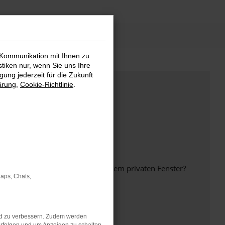
 Kommunikation mit Ihnen zu
stiken nur, wenn Sie uns Ihre
ung jederzeit für die Zukunft
ärung
,
Cookie-Richtlinie
.
inem anderen Browser oder in einem privaten Fenster?
Maps, Chats,
nd zu verbessern. Zudem werden
ht mehr unterstützt werden.