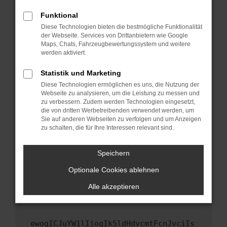
Fenster?
Funktional
Starte dein Gerät neu.
Diese Technologien bieten die bestmögliche Funktionalität
Das kann manchmal helfen, vorübergehende
der Webseite. Services von Drittanbietern wie Google
Maps, Chats, Fahrzeugbewertungssystem und weitere
Probleme zu beheben.
werden aktiviert.
Stelle sicher, dass dein Browser und dein
Betriebssystem auf dem neuesten Stand
Statistik und Marketing
sind.
Diese Technologien ermöglichen es uns, die Nutzung der
Webseite zu analysieren, um die Leistung zu messen und
Veraltete Software birgt nicht nur ein
zu verbessern. Zudem werden Technologien eingesetzt,
Sicherheitsrisiko, sondern kann auch dazu
die von dritten Werbetreibenden verwendet werden, um
führen, dass bestimmte Funktionen nicht mehr
Sie auf anderen Webseiten zu verfolgen und um Anzeigen
unterstützt werden.
zu schalten, die für Ihre Interessen relevant sind.
Wende dich an den Webseitenbetreiber.
Speichern
Wenn du alle oben genannten Schritte versucht
hast, kontaktiere uns bitte. Wir werden
Optionale Cookies ablehnen
versuchen, das Problem zu beheben. Du kannst
Alle akzeptieren
uns diesen Text schicken, um uns bei der
Fehlersuche zu unterstützen:
ewogICJuYW1lIjogIk5ldHdvcmtFcnJvciIs