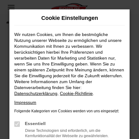
Zum
Hauptinhalt
Cookie Einstellungen
springen
Startseite
Fahrzeugangebote
Fahrzeugsuche
Wir nutzen Cookies, um Ihnen die bestmögliche
Nutzung unserer Webseite zu ermöglichen und unsere
Kommunikation mit Ihnen zu verbessern. Wir
Fehler: Network Error
berücksichtigen hierbei Ihre Präferenzen und
verarbeiten Daten für Marketing und Statistiken nur,
Beim Laden ist ein Fehler aufgetreten.
wenn Sie uns Ihre Einwilligung geben. Wenn Sie zu
Hier sind ein paar Tipps, die dir helfen können:
einem späteren Zeitpunkt Ihre Meinung ändern, können
Sie die Einwilligung jederzeit für die Zukunft widerrufen.
Überprüfe deine Firewall und deine
Weitere Informationen zum Umfang der
Internetverbindung.
Datenverarbeitung finden Sie hier:
Datenschutzerklärung
,
Cookie-Richtlinie
.
Laden andere Webseiten, zum Beispiel deine
Suchmaschine?
Impressum
Prüfe deine Browsererweiterungen.
Folgende Kategorien von Cookies werden von uns eingesetzt:
Manche Erweiterungen, wie Werbeblocker,
Essentiell
können das Laden bestimmter Seiten
verhindern. Funktioniert die Seite in einem
Diese Technologien sind erforderlich, um die
Kernfunktionalität der Webseite zu gewährleisten.
anderen Browser oder in einem privaten