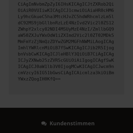
CiAgImNvbmZpZyI6IHsKICAgICJtZXRob2Qi
OiAiR0VUIiwKICAgICJ1cmwiOiAiaHR0cHM6
Ly9hcGkueC5ha3MtcHJvZC5hdWRhcmlzLm5l
dC92MS9jbGllbnRzLzE4NzIvd2Vic2l0ZS12
ZWhpY2xlcy82NDI4MSUyMzE4NzI/ZmllbGQ9
aW50ZXJuYWxOdW1iZXImd2Vic2l0ZT02MDk5
MmFmYzZjNmQzZDYwZGM2MGFhNWMiLAogICAg
ImhlYWRlcnMiOiB7fSwKICAgICJib2R5Ijog
bnVsbCwKICAgICJleHBlY3QiOiB7CiAgICAg
ICJyZXNwb25zZVR5cGUiOiAiIgogICAgfSwK
ICAgICJ0aW1lb3V0IjogMCwKICAgICJwcm9n
cmVzcyI6IG51bGwsCiAgICAicmlza3kiOiBm
YWxzZQogIH0KfQ==
Kundenstimmen