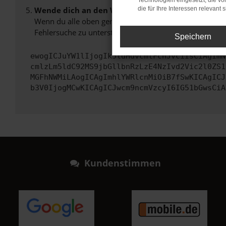
Technologien eingesetzt, die v
Wende dich an den Webseitenbetreiber.
die für Ihre Interessen relevant s
Wenn du alle oben genannten Schritte versucht hast, k
Fehlersuche zu unterstützen:
Speichern
ewogICJuYW1lIjogIk5ldHdvcmtFcnJvciIsCiAgImN
cmlzLm5ldC92MS9jbGllbnRzLzE4NzIvd2Vic2l0ZS1
MGFhNWMiLAogICAgImhlYWRlcnMiOiB7fSwKICAgICJ
b3V0IjogMCwKICAgICJwcm9ncmVzcyI6IG51bGwsCiA
Kundenstimmen