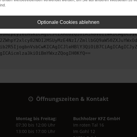
on dritten Werbetreibenden verwendet werden, um Sie auf anderen Webseiten zu ve
ind.
ontaktiere uns bitte. Wir werden versuchen, das Problem zu behe
Optionale Cookies ablehnen
vbmZpZyI6IHsKICAgICJtZXRob2QiOiAiR0VUIiwKICAgICJ1
2ZWhpY2xlcy82NDI2MSUyMzE4NzI/ZmllbGQ9aW50ZXJuYWxO
ib2R5IjogbnVsbCwKICAgICJleHBlY3QiOiB7CiAgICAgICJy
gICAicmlza3kiOiBmYWxzZQogIH0KfQ==
Öffnungszeiten & Kontakt
Montag bis Freitag:
Buchholzer KFZ GmbH
07:30 bis 12:00 Uhr
Im roten Tal 16
13:00 bis 17:00 Uhr
Im Gohl 12