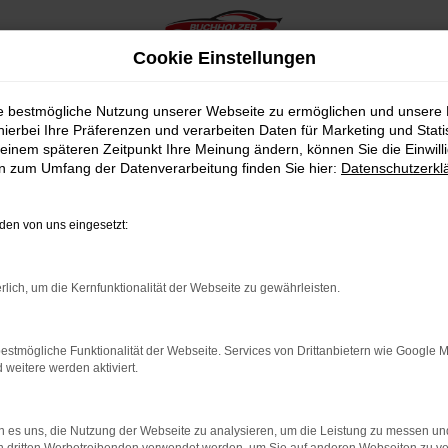
Cookie Einstellungen
ie bestmögliche Nutzung unserer Webseite zu ermöglichen und unsere
hierbei Ihre Präferenzen und verarbeiten Daten für Marketing und Stati
einem späteren Zeitpunkt Ihre Meinung ändern, können Sie die Einwillig
en zum Umfang der Datenverarbeitung finden Sie hier:
Datenschutzerkl
en von uns eingesetzt:
indung.
hine?
rlich, um die Kernfunktionalität der Webseite zu gewährleisten.
aden bestimmter Seiten verhindern. Funktioniert die Seite in e
estmögliche Funktionalität der Webseite. Services von Drittanbietern wie Google 
eitere werden aktiviert.
 zu beheben.
bssystem auf dem neuesten Stand sind.
 es uns, die Nutzung der Webseite zu analysieren, um die Leistung zu messen u
ko, sondern kann auch dazu führen, dass bestimmte Funktionen nic