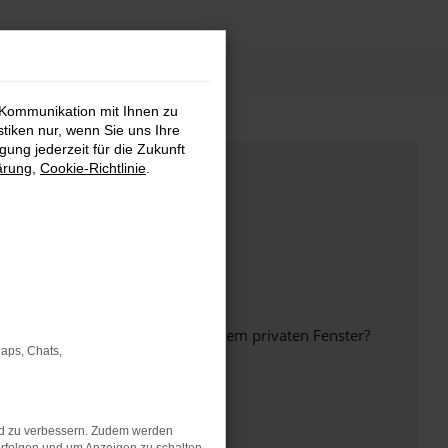
 Kommunikation mit Ihnen zu
stiken nur, wenn Sie uns Ihre
ung jederzeit für die Zukunft
ärung
,
Cookie-Richtlinie
.
inem anderen Browser oder in einem privaten Fenster?
Maps, Chats,
nd zu verbessern. Zudem werden
ht mehr unterstützt werden.