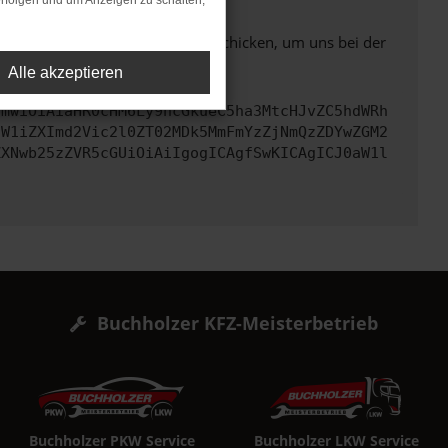
rfolgen und um Anzeigen zu schalten,
ben. Du kannst uns diesen Text schicken, um uns bei der
Alle akzeptieren
cmwiOiAiaHR0cHM6Ly9hcGkueC5ha3MtcHJvZC5hdWRh
dW1iZXImd2Vic2l0ZT02MDk5MmFmYzZjNmQzZDYwZGM2
ZXNwb25zZVR5cGUiOiAiIgogICAgfSwKICAgICJ0aW1l
Buchholzer KFZ-Meisterbetrieb
Buchholzer PKW Service
Buchholzer LKW Service