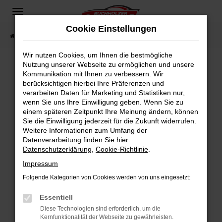
Zum
Hauptinhalt
Cookie Einstellungen
springen
Startseite
Fahrzeugangebote
Fahrzeugsuche
Wir nutzen Cookies, um Ihnen die bestmögliche
Nutzung unserer Webseite zu ermöglichen und unsere
Kommunikation mit Ihnen zu verbessern. Wir
Fehler: Network Error
berücksichtigen hierbei Ihre Präferenzen und
verarbeiten Daten für Marketing und Statistiken nur,
Beim Laden ist ein Fehler aufgetreten.
wenn Sie uns Ihre Einwilligung geben. Wenn Sie zu
Hier sind ein paar Tipps, die dir helfen können:
einem späteren Zeitpunkt Ihre Meinung ändern, können
Sie die Einwilligung jederzeit für die Zukunft widerrufen.
Überprüfe deine Firewall und deine
Weitere Informationen zum Umfang der
Internetverbindung.
Datenverarbeitung finden Sie hier:
Datenschutzerklärung
,
Cookie-Richtlinie
.
Laden andere Webseiten, zum Beispiel deine
Suchmaschine?
Impressum
Prüfe deine Browsererweiterungen.
Folgende Kategorien von Cookies werden von uns eingesetzt:
Manche Erweiterungen, wie Werbeblocker,
Essentiell
können das Laden bestimmter Seiten
verhindern. Funktioniert die Seite in einem
Diese Technologien sind erforderlich, um die
Kernfunktionalität der Webseite zu gewährleisten.
anderen Browser oder in einem privaten