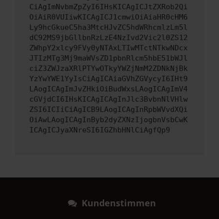
CiAgImNvbmZpZyI6IHsKICAgICJtZXRob2Qi
OiAiR0VUIiwKICAgICJ1cmwiOiAiaHR0cHM6
Ly9hcGkueC5ha3MtcHJvZC5hdWRhcmlzLm5l
dC92MS9jbGllbnRzLzE4NzIvd2Vic2l0ZS12
ZWhpY2xlcy9FVy0yNTAxLTIwMTctNTkwNDcx
JTIzMTg3Mj9maWVsZD1pbnRlcm5hbE51bWJl
ciZ3ZWJzaXRlPTYwOTkyYWZjNmM2ZDNkNjBk
YzYwYWE1YyIsCiAgICAiaGVhZGVycyI6IHt9
LAogICAgImJvZHkiOiBudWxsLAogICAgImV4
cGVjdCI6IHsKICAgICAgInJlc3BvbnNlVHlw
ZSI6ICIiCiAgICB9LAogICAgInRpbWVvdXQi
OiAwLAogICAgInByb2dyZXNzIjogbnVsbCwK
ICAgICJyaXNreSI6IGZhbHNlCiAgfQp9
Kundenstimmen