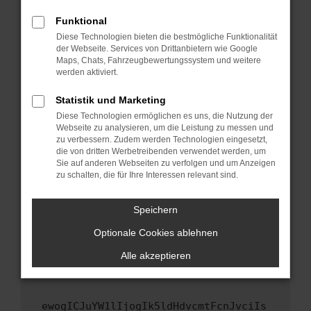
Fenster?
Funktional
Starte dein Gerät neu.
Diese Technologien bieten die bestmögliche Funktionalität
Das kann manchmal helfen, vorübergehende
der Webseite. Services von Drittanbietern wie Google
Maps, Chats, Fahrzeugbewertungssystem und weitere
Probleme zu beheben.
werden aktiviert.
Stelle sicher, dass dein Browser und dein
Betriebssystem auf dem neuesten Stand
Statistik und Marketing
sind.
Diese Technologien ermöglichen es uns, die Nutzung der
Webseite zu analysieren, um die Leistung zu messen und
Veraltete Software birgt nicht nur ein
zu verbessern. Zudem werden Technologien eingesetzt,
Sicherheitsrisiko, sondern kann auch dazu
die von dritten Werbetreibenden verwendet werden, um
führen, dass bestimmte Funktionen nicht mehr
Sie auf anderen Webseiten zu verfolgen und um Anzeigen
unterstützt werden.
zu schalten, die für Ihre Interessen relevant sind.
Wende dich an den Webseitenbetreiber.
Speichern
Wenn du alle oben genannten Schritte versucht
hast, kontaktiere uns bitte. Wir werden
Optionale Cookies ablehnen
versuchen, das Problem zu beheben. Du kannst
Alle akzeptieren
uns diesen Text schicken, um uns bei der
Fehlersuche zu unterstützen:
ewogICJuYW1lIjogIk5ldHdvcmtFcnJvciIs