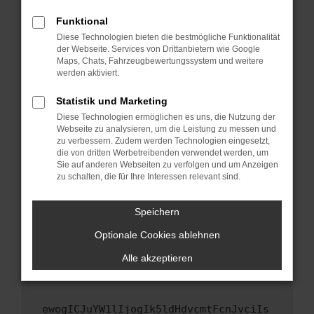
Fenster?
Funktional
Starte dein Gerät neu.
Diese Technologien bieten die bestmögliche Funktionalität
Das kann manchmal helfen, vorübergehende
der Webseite. Services von Drittanbietern wie Google
Maps, Chats, Fahrzeugbewertungssystem und weitere
Probleme zu beheben.
werden aktiviert.
Stelle sicher, dass dein Browser und dein
Betriebssystem auf dem neuesten Stand
Statistik und Marketing
sind.
Diese Technologien ermöglichen es uns, die Nutzung der
Webseite zu analysieren, um die Leistung zu messen und
Veraltete Software birgt nicht nur ein
zu verbessern. Zudem werden Technologien eingesetzt,
Sicherheitsrisiko, sondern kann auch dazu
die von dritten Werbetreibenden verwendet werden, um
führen, dass bestimmte Funktionen nicht mehr
Sie auf anderen Webseiten zu verfolgen und um Anzeigen
unterstützt werden.
zu schalten, die für Ihre Interessen relevant sind.
Wende dich an den Webseitenbetreiber.
Speichern
Wenn du alle oben genannten Schritte versucht
hast, kontaktiere uns bitte. Wir werden
Optionale Cookies ablehnen
versuchen, das Problem zu beheben. Du kannst
Alle akzeptieren
uns diesen Text schicken, um uns bei der
Fehlersuche zu unterstützen:
ewogICJuYW1lIjogIk5ldHdvcmtFcnJvciIs