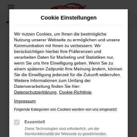
Zum
Hauptinhalt
Cookie Einstellungen
springen
Startseite
Fahrzeugangebote
Fahrzeugsuche
Wir nutzen Cookies, um Ihnen die bestmögliche
Nutzung unserer Webseite zu ermöglichen und unsere
Kommunikation mit Ihnen zu verbessern. Wir
Fehler: Network Error
berücksichtigen hierbei Ihre Präferenzen und
verarbeiten Daten für Marketing und Statistiken nur,
Beim Laden ist ein Fehler aufgetreten.
wenn Sie uns Ihre Einwilligung geben. Wenn Sie zu
Hier sind ein paar Tipps, die dir helfen können:
einem späteren Zeitpunkt Ihre Meinung ändern, können
Sie die Einwilligung jederzeit für die Zukunft widerrufen.
Überprüfe deine Firewall und deine
Weitere Informationen zum Umfang der
Internetverbindung.
Datenverarbeitung finden Sie hier:
Datenschutzerklärung
,
Cookie-Richtlinie
.
Laden andere Webseiten, zum Beispiel deine
Suchmaschine?
Impressum
Prüfe deine Browsererweiterungen.
Folgende Kategorien von Cookies werden von uns eingesetzt:
Manche Erweiterungen, wie Werbeblocker,
Essentiell
können das Laden bestimmter Seiten
verhindern. Funktioniert die Seite in einem
Diese Technologien sind erforderlich, um die
Kernfunktionalität der Webseite zu gewährleisten.
anderen Browser oder in einem privaten