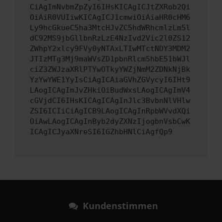
CiAgImNvbmZpZyI6IHsKICAgICJtZXRob2Qi
OiAiR0VUIiwKICAgICJ1cmwiOiAiaHR0cHM6
Ly9hcGkueC5ha3MtcHJvZC5hdWRhcmlzLm5l
dC92MS9jbGllbnRzLzE4NzIvd2Vic2l0ZS12
ZWhpY2xlcy9FVy0yNTAxLTIwMTctNDY3MDM2
JTIzMTg3Mj9maWVsZD1pbnRlcm5hbE51bWJl
ciZ3ZWJzaXRlPTYwOTkyYWZjNmM2ZDNkNjBk
YzYwYWE1YyIsCiAgICAiaGVhZGVycyI6IHt9
LAogICAgImJvZHkiOiBudWxsLAogICAgImV4
cGVjdCI6IHsKICAgICAgInJlc3BvbnNlVHlw
ZSI6ICIiCiAgICB9LAogICAgInRpbWVvdXQi
OiAwLAogICAgInByb2dyZXNzIjogbnVsbCwK
ICAgICJyaXNreSI6IGZhbHNlCiAgfQp9
Kundenstimmen