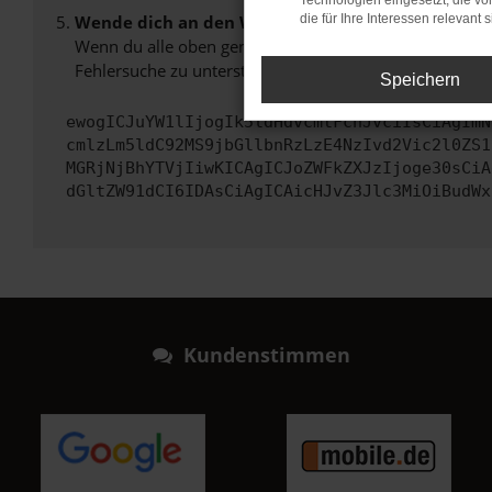
Technologien eingesetzt, die v
Wende dich an den Webseitenbetreiber.
die für Ihre Interessen relevant s
Wenn du alle oben genannten Schritte versucht hast, k
Fehlersuche zu unterstützen:
Speichern
ewogICJuYW1lIjogIk5ldHdvcmtFcnJvciIsCiAgImN
cmlzLm5ldC92MS9jbGllbnRzLzE4NzIvd2Vic2l0ZS1
MGRjNjBhYTVjIiwKICAgICJoZWFkZXJzIjoge30sCiA
dGltZW91dCI6IDAsCiAgICAicHJvZ3Jlc3MiOiBudWx
Kundenstimmen