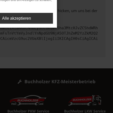
rfolgen und um Anzeigen zu schalten,
ben. Du kannst uns diesen Text schicken, um uns bei der
Alle akzeptieren
cmwiOiAiaHR0cHM6Ly9hcGkueC5ha3MtcHJvZC5hdWRh
bmFsTnVtYmVyJndlYnNpdGU9NjA5OTJhZmM2YzZkM2Q2
ICAicmVzcG9uc2VUeXBlIjogIiIKICAgIH0sCiAgICAi
Buchholzer KFZ-Meisterbetrieb
Buchholzer PKW Service
Buchholzer LKW Service