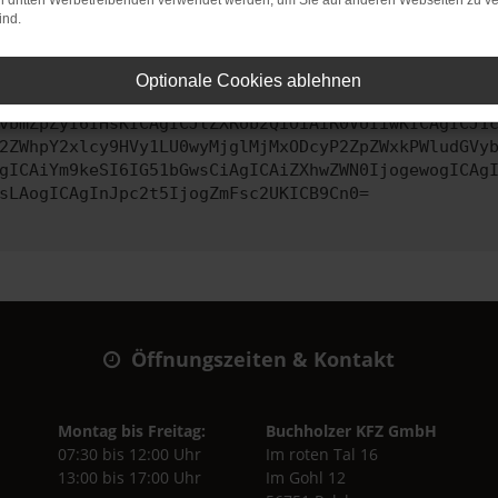
on dritten Werbetreibenden verwendet werden, um Sie auf anderen Webseiten zu ve
ind.
ontaktiere uns bitte. Wir werden versuchen, das Problem zu behe
Optionale Cookies ablehnen
vbmZpZyI6IHsKICAgICJtZXRob2QiOiAiR0VUIiwKICAgICJ1
2ZWhpY2xlcy9HVy1LU0wyMjglMjMxODcyP2ZpZWxkPWludGVy
gICAiYm9keSI6IG51bGwsCiAgICAiZXhwZWN0IjogewogICAg
sLAogICAgInJpc2t5IjogZmFsc2UKICB9Cn0=
Öffnungszeiten & Kontakt
Montag bis Freitag:
Buchholzer KFZ GmbH
07:30 bis 12:00 Uhr
Im roten Tal 16
13:00 bis 17:00 Uhr
Im Gohl 12