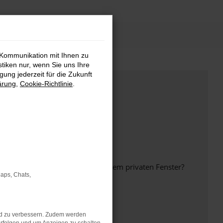
 Kommunikation mit Ihnen zu
stiken nur, wenn Sie uns Ihre
ung jederzeit für die Zukunft
ärung
,
Cookie-Richtlinie
.
inem anderen Browser oder in einem privaten Fenster?
Maps, Chats,
nd zu verbessern. Zudem werden
ht mehr unterstützt werden.