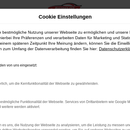
Cookie Einstellungen
ie bestmögliche Nutzung unserer Webseite zu ermöglichen und unsere
hierbei Ihre Präferenzen und verarbeiten Daten für Marketing und Stati
einem späteren Zeitpunkt Ihre Meinung ändern, können Sie die Einwillig
en zum Umfang der Datenverarbeitung finden Sie hier:
Datenschutzerkl
en von uns eingesetzt:
indung.
hine?
rlich, um die Kernfunktionalität der Webseite zu gewährleisten.
aden bestimmter Seiten verhindern. Funktioniert die Seite in e
estmögliche Funktionalität der Webseite. Services von Drittanbietern wie Google 
eitere werden aktiviert.
 zu beheben.
bssystem auf dem neuesten Stand sind.
 es uns, die Nutzung der Webseite zu analysieren, um die Leistung zu messen u
ko, sondern kann auch dazu führen, dass bestimmte Funktionen nic