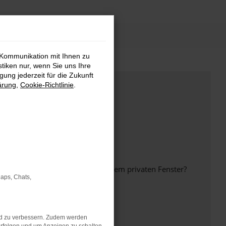
 Kommunikation mit Ihnen zu
stiken nur, wenn Sie uns Ihre
ung jederzeit für die Zukunft
ärung
,
Cookie-Richtlinie
.
inem anderen Browser oder in einem privaten Fenster?
Maps, Chats,
nd zu verbessern. Zudem werden
ht mehr unterstützt werden.