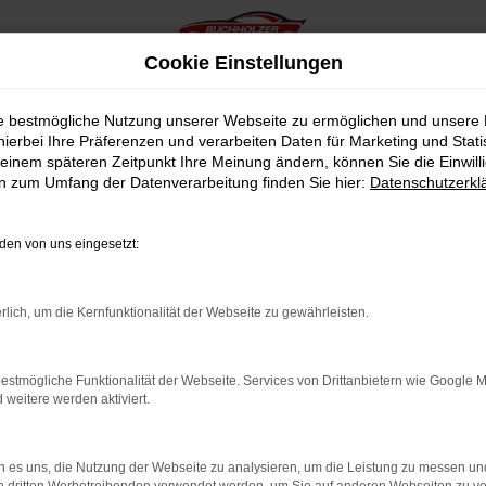
Cookie Einstellungen
ie bestmögliche Nutzung unserer Webseite zu ermöglichen und unsere
hierbei Ihre Präferenzen und verarbeiten Daten für Marketing und Stati
einem späteren Zeitpunkt Ihre Meinung ändern, können Sie die Einwillig
en zum Umfang der Datenverarbeitung finden Sie hier:
Datenschutzerkl
en von uns eingesetzt:
indung.
hine?
rlich, um die Kernfunktionalität der Webseite zu gewährleisten.
aden bestimmter Seiten verhindern. Funktioniert die Seite in e
estmögliche Funktionalität der Webseite. Services von Drittanbietern wie Google 
eitere werden aktiviert.
 zu beheben.
bssystem auf dem neuesten Stand sind.
 es uns, die Nutzung der Webseite zu analysieren, um die Leistung zu messen u
ko, sondern kann auch dazu führen, dass bestimmte Funktionen nic