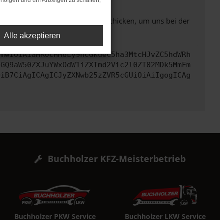
rfolgen und um Anzeigen zu schalten,
ben. Du kannst uns diesen Text schicken, um uns bei der
Alle akzeptieren
cmwiOiAiaHR0cHM6Ly9hcGkueC5ha3MtcHJvZC5hdWRh
bGQ9aW50ZXJuYWxOdW1iZXImd2Vic2l0ZT02MDk5MmFm
OiB7CiAgICAgICJyZXNwb25zZVR5cGUiOiAiIgogICAg
Buchholzer KFZ-Meisterbetrieb
Buchholzer PKW Service
Buchholzer LKW Service