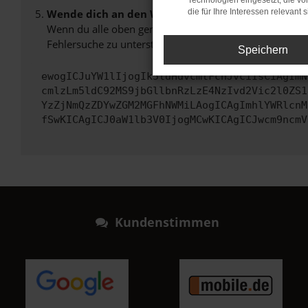
Technologien eingesetzt, die v
Wende dich an den Webseitenbetreiber.
die für Ihre Interessen relevant s
Wenn du alle oben genannten Schritte versucht hast, k
Fehlersuche zu unterstützen:
Speichern
ewogICJuYW1lIjogIk5ldHdvcmtFcnJvciIsCiAgImN
cmlzLm5ldC92MS9jbGllbnRzLzE4NzIvd2Vic2l0ZS1
YzZjNmQzZDYwZGM2MGFhNWMiLAogICAgImhlYWRlcnM
fSwKICAgICJ0aW1lb3V0IjogMCwKICAgICJwcm9ncmV
Kundenstimmen