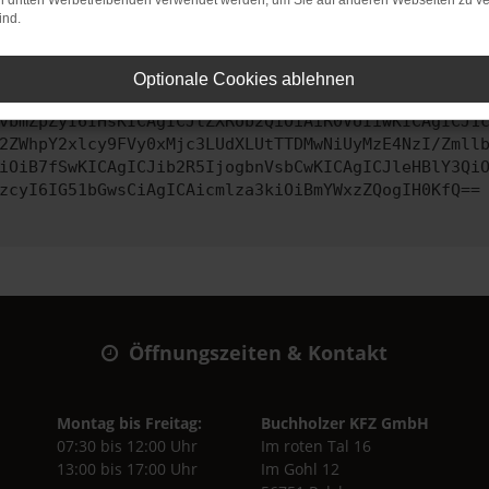
on dritten Werbetreibenden verwendet werden, um Sie auf anderen Webseiten zu ve
ind.
ontaktiere uns bitte. Wir werden versuchen, das Problem zu behe
Optionale Cookies ablehnen
vbmZpZyI6IHsKICAgICJtZXRob2QiOiAiR0VUIiwKICAgICJ1
2ZWhpY2xlcy9FVy0xMjc3LUdXLUtTTDMwNiUyMzE4NzI/Zmll
iOiB7fSwKICAgICJib2R5IjogbnVsbCwKICAgICJleHBlY3Qi
zcyI6IG51bGwsCiAgICAicmlza3kiOiBmYWxzZQogIH0KfQ==
Öffnungszeiten & Kontakt
Montag bis Freitag:
Buchholzer KFZ GmbH
07:30 bis 12:00 Uhr
Im roten Tal 16
13:00 bis 17:00 Uhr
Im Gohl 12