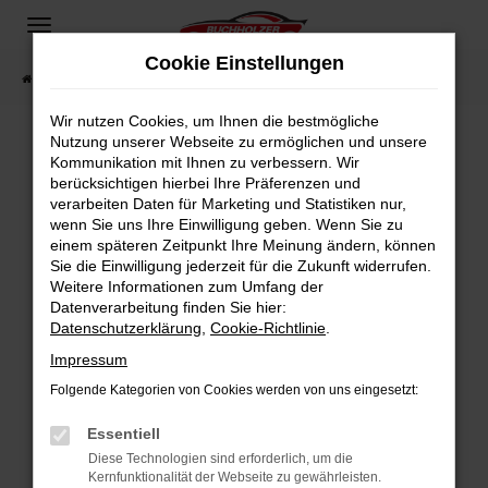
Zum
Hauptinhalt
Cookie Einstellungen
springen
Startseite
Fahrzeugangebote
Fahrzeugsuche
Wir nutzen Cookies, um Ihnen die bestmögliche
Nutzung unserer Webseite zu ermöglichen und unsere
Kommunikation mit Ihnen zu verbessern. Wir
Fehler: Network Error
berücksichtigen hierbei Ihre Präferenzen und
verarbeiten Daten für Marketing und Statistiken nur,
Beim Laden ist ein Fehler aufgetreten.
wenn Sie uns Ihre Einwilligung geben. Wenn Sie zu
Hier sind ein paar Tipps, die dir helfen können:
einem späteren Zeitpunkt Ihre Meinung ändern, können
Sie die Einwilligung jederzeit für die Zukunft widerrufen.
Überprüfe deine Firewall und deine
Weitere Informationen zum Umfang der
Internetverbindung.
Datenverarbeitung finden Sie hier:
Datenschutzerklärung
,
Cookie-Richtlinie
.
Laden andere Webseiten, zum Beispiel deine
Suchmaschine?
Impressum
Prüfe deine Browsererweiterungen.
Folgende Kategorien von Cookies werden von uns eingesetzt:
Manche Erweiterungen, wie Werbeblocker,
Essentiell
können das Laden bestimmter Seiten
verhindern. Funktioniert die Seite in einem
Diese Technologien sind erforderlich, um die
Kernfunktionalität der Webseite zu gewährleisten.
anderen Browser oder in einem privaten