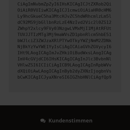
CiAgImNvbmZpZyI6IHsKICAgICJtZXRob2Qi
OiAiR0VUIiwKICAgICJ1cmwiOiAiaHR0cHM6
Ly9hcGkueC5ha3MtcHJvZC5hdWRhcmlzLm5l
dC92MS9jbGllbnRzLzE4NzIvd2Vic2l0ZS12
ZWhpY2xlcy9FVy03NzgwLVMxMjI1MjAtRFUt
TUVJJTIzMTg3Mj9maWVsZD1pbnRlcm5hbE51
bWJlciZ3ZWJzaXRlPTYwOTkyYWZjNmM2ZDNk
NjBkYzYwYWE1YyIsCiAgICAiaGVhZGVycyI6
IHt9LAogICAgImJvZHkiOiBudWxsLAogICAg
ImV4cGVjdCI6IHsKICAgICAgInJlc3BvbnNl
VHlwZSI6ICIiCiAgICB9LAogICAgInRpbWVv
dXQiOiAwLAogICAgInByb2dyZXNzIjogbnVs
bCwKICAgICJyaXNreSI6IGZhbHNlCiAgfQp9
Kundenstimmen