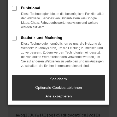
Fenster?
Funktional
Starte dein Gerät neu.
Diese Technologien bieten die bestmögliche Funktionalität
Das kann manchmal helfen, vorübergehende
der Webseite. Services von Drittanbietern wie Google
Maps, Chats, Fahrzeugbewertungssystem und weitere
Probleme zu beheben.
werden aktiviert.
Stelle sicher, dass dein Browser und dein
Betriebssystem auf dem neuesten Stand
Statistik und Marketing
sind.
Diese Technologien ermöglichen es uns, die Nutzung der
Webseite zu analysieren, um die Leistung zu messen und
Veraltete Software birgt nicht nur ein
zu verbessern. Zudem werden Technologien eingesetzt,
Sicherheitsrisiko, sondern kann auch dazu
die von dritten Werbetreibenden verwendet werden, um
führen, dass bestimmte Funktionen nicht mehr
Sie auf anderen Webseiten zu verfolgen und um Anzeigen
unterstützt werden.
zu schalten, die für Ihre Interessen relevant sind.
Wende dich an den Webseitenbetreiber.
Speichern
Wenn du alle oben genannten Schritte versucht
hast, kontaktiere uns bitte. Wir werden
Optionale Cookies ablehnen
versuchen, das Problem zu beheben. Du kannst
Alle akzeptieren
uns diesen Text schicken, um uns bei der
Fehlersuche zu unterstützen:
ewogICJuYW1lIjogIk5ldHdvcmtFcnJvciIs