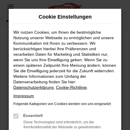
Zum
Hauptinhalt
Cookie Einstellungen
springen
Startseite
Fahrzeugangebote
Fahrzeugsuche
Wir nutzen Cookies, um Ihnen die bestmögliche
Nutzung unserer Webseite zu ermöglichen und unsere
Kommunikation mit Ihnen zu verbessern. Wir
Fehler: Network Error
berücksichtigen hierbei Ihre Präferenzen und
verarbeiten Daten für Marketing und Statistiken nur,
Beim Laden ist ein Fehler aufgetreten.
wenn Sie uns Ihre Einwilligung geben. Wenn Sie zu
Hier sind ein paar Tipps, die dir helfen können:
einem späteren Zeitpunkt Ihre Meinung ändern, können
Sie die Einwilligung jederzeit für die Zukunft widerrufen.
Überprüfe deine Firewall und deine
Weitere Informationen zum Umfang der
Internetverbindung.
Datenverarbeitung finden Sie hier:
Datenschutzerklärung
,
Cookie-Richtlinie
.
Laden andere Webseiten, zum Beispiel deine
Suchmaschine?
Impressum
Prüfe deine Browsererweiterungen.
Folgende Kategorien von Cookies werden von uns eingesetzt:
Manche Erweiterungen, wie Werbeblocker,
Essentiell
können das Laden bestimmter Seiten
verhindern. Funktioniert die Seite in einem
Diese Technologien sind erforderlich, um die
Kernfunktionalität der Webseite zu gewährleisten.
anderen Browser oder in einem privaten