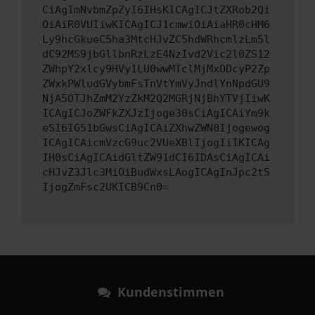
CiAgImNvbmZpZyI6IHsKICAgICJtZXRob2Qi
OiAiR0VUIiwKICAgICJ1cmwiOiAiaHR0cHM6
Ly9hcGkueC5ha3MtcHJvZC5hdWRhcmlzLm5l
dC92MS9jbGllbnRzLzE4NzIvd2Vic2l0ZS12
ZWhpY2xlcy9HVy1LU0wwMTclMjMxODcyP2Zp
ZWxkPWludGVybmFsTnVtYmVyJndlYnNpdGU9
NjA5OTJhZmM2YzZkM2Q2MGRjNjBhYTVjIiwK
ICAgICJoZWFkZXJzIjoge30sCiAgICAiYm9k
eSI6IG51bGwsCiAgICAiZXhwZWN0Ijogewog
ICAgICAicmVzcG9uc2VUeXBlIjogIiIKICAg
IH0sCiAgICAidGltZW91dCI6IDAsCiAgICAi
cHJvZ3Jlc3MiOiBudWxsLAogICAgInJpc2t5
IjogZmFsc2UKICB9Cn0=
Kundenstimmen