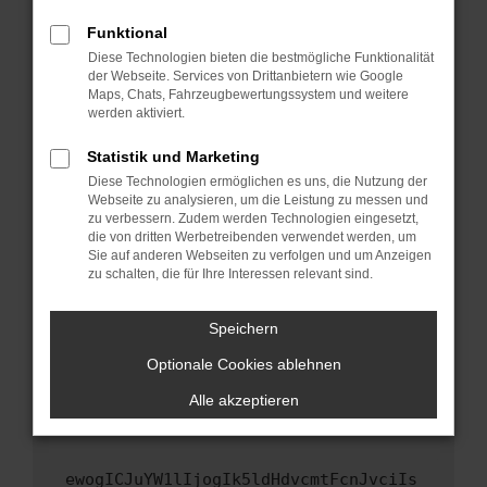
Fenster?
Funktional
Starte dein Gerät neu.
Diese Technologien bieten die bestmögliche Funktionalität
Das kann manchmal helfen, vorübergehende
der Webseite. Services von Drittanbietern wie Google
Maps, Chats, Fahrzeugbewertungssystem und weitere
Probleme zu beheben.
werden aktiviert.
Stelle sicher, dass dein Browser und dein
Betriebssystem auf dem neuesten Stand
Statistik und Marketing
sind.
Diese Technologien ermöglichen es uns, die Nutzung der
Webseite zu analysieren, um die Leistung zu messen und
Veraltete Software birgt nicht nur ein
zu verbessern. Zudem werden Technologien eingesetzt,
Sicherheitsrisiko, sondern kann auch dazu
die von dritten Werbetreibenden verwendet werden, um
führen, dass bestimmte Funktionen nicht mehr
Sie auf anderen Webseiten zu verfolgen und um Anzeigen
unterstützt werden.
zu schalten, die für Ihre Interessen relevant sind.
Wende dich an den Webseitenbetreiber.
Speichern
Wenn du alle oben genannten Schritte versucht
hast, kontaktiere uns bitte. Wir werden
Optionale Cookies ablehnen
versuchen, das Problem zu beheben. Du kannst
Alle akzeptieren
uns diesen Text schicken, um uns bei der
Fehlersuche zu unterstützen:
ewogICJuYW1lIjogIk5ldHdvcmtFcnJvciIs