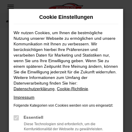
Zum
Hauptinhalt
Cookie Einstellungen
springen
Startseite
Fahrzeugangebote
Fahrzeugsuche
Wir nutzen Cookies, um Ihnen die bestmögliche
Nutzung unserer Webseite zu ermöglichen und unsere
Kommunikation mit Ihnen zu verbessern. Wir
Fehler: Network Error
berücksichtigen hierbei Ihre Präferenzen und
verarbeiten Daten für Marketing und Statistiken nur,
Beim Laden ist ein Fehler aufgetreten.
wenn Sie uns Ihre Einwilligung geben. Wenn Sie zu
Hier sind ein paar Tipps, die dir helfen können:
einem späteren Zeitpunkt Ihre Meinung ändern, können
Sie die Einwilligung jederzeit für die Zukunft widerrufen.
Überprüfe deine Firewall und deine
Weitere Informationen zum Umfang der
Internetverbindung.
Datenverarbeitung finden Sie hier:
Datenschutzerklärung
,
Cookie-Richtlinie
.
Laden andere Webseiten, zum Beispiel deine
Suchmaschine?
Impressum
Prüfe deine Browsererweiterungen.
Folgende Kategorien von Cookies werden von uns eingesetzt:
Manche Erweiterungen, wie Werbeblocker,
Essentiell
können das Laden bestimmter Seiten
verhindern. Funktioniert die Seite in einem
Diese Technologien sind erforderlich, um die
Kernfunktionalität der Webseite zu gewährleisten.
anderen Browser oder in einem privaten