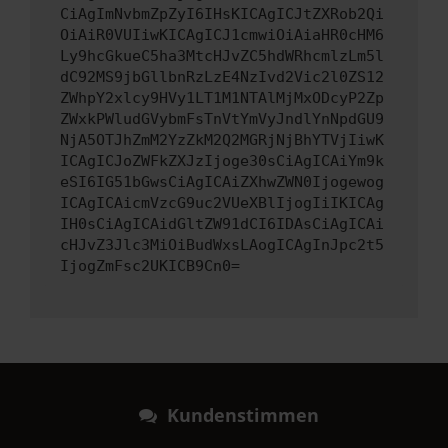
CiAgImNvbmZpZyI6IHsKICAgICJtZXRob2Qi
OiAiR0VUIiwKICAgICJ1cmwiOiAiaHR0cHM6
Ly9hcGkueC5ha3MtcHJvZC5hdWRhcmlzLm5l
dC92MS9jbGllbnRzLzE4NzIvd2Vic2l0ZS12
ZWhpY2xlcy9HVy1LT1M1NTAlMjMxODcyP2Zp
ZWxkPWludGVybmFsTnVtYmVyJndlYnNpdGU9
NjA5OTJhZmM2YzZkM2Q2MGRjNjBhYTVjIiwK
ICAgICJoZWFkZXJzIjoge30sCiAgICAiYm9k
eSI6IG51bGwsCiAgICAiZXhwZWN0Ijogewog
ICAgICAicmVzcG9uc2VUeXBlIjogIiIKICAg
IH0sCiAgICAidGltZW91dCI6IDAsCiAgICAi
cHJvZ3Jlc3MiOiBudWxsLAogICAgInJpc2t5
IjogZmFsc2UKICB9Cn0=
Kundenstimmen