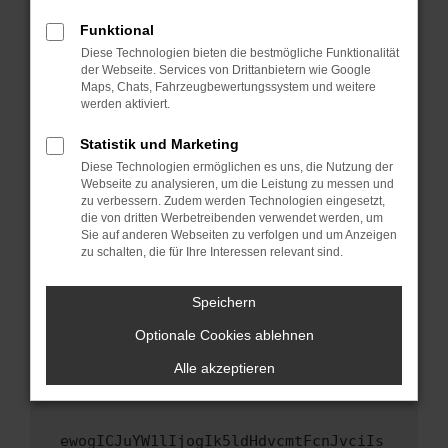
Fenster?
Funktional
Starte dein Gerät neu.
Diese Technologien bieten die bestmögliche Funktionalität
Das kann manchmal helfen, vorübergehende
der Webseite. Services von Drittanbietern wie Google
Maps, Chats, Fahrzeugbewertungssystem und weitere
Probleme zu beheben.
werden aktiviert.
Stelle sicher, dass dein Browser und dein
Betriebssystem auf dem neuesten Stand
Statistik und Marketing
sind.
Diese Technologien ermöglichen es uns, die Nutzung der
Webseite zu analysieren, um die Leistung zu messen und
Veraltete Software birgt nicht nur ein
zu verbessern. Zudem werden Technologien eingesetzt,
Sicherheitsrisiko, sondern kann auch dazu
die von dritten Werbetreibenden verwendet werden, um
führen, dass bestimmte Funktionen nicht mehr
Sie auf anderen Webseiten zu verfolgen und um Anzeigen
unterstützt werden.
zu schalten, die für Ihre Interessen relevant sind.
Wende dich an den Webseitenbetreiber.
Speichern
Wenn du alle oben genannten Schritte versucht
hast, kontaktiere uns bitte. Wir werden
Optionale Cookies ablehnen
versuchen, das Problem zu beheben. Du kannst
Alle akzeptieren
uns diesen Text schicken, um uns bei der
Fehlersuche zu unterstützen:
ewogICJuYW1lIjogIk5ldHdvcmtFcnJvciIs