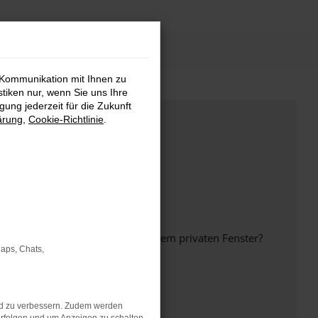
 Kommunikation mit Ihnen zu
stiken nur, wenn Sie uns Ihre
ung jederzeit für die Zukunft
ärung
,
Cookie-Richtlinie
.
inem anderen Browser oder in einem privaten Fenster?
Maps, Chats,
nd zu verbessern. Zudem werden
ht mehr unterstützt werden.