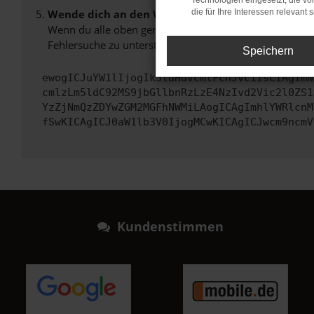
Technologien eingesetzt, die v
Wende dich an den Webseitenbetreiber.
die für Ihre Interessen relevant s
Wenn du alle oben genannten Schritte versucht hast, k
Fehlersuche zu unterstützen:
Speichern
ewogICJuYW1lIjogIk5ldHdvcmtFcnJvciIsCiAgImN
cmlzLm5ldC92MS9jbGllbnRzLzE4NzIvd2Vic2l0ZS1
YzZjNmQzZDYwZGM2MGFhNWMiLAogICAgImhlYWRlcnM
fSwKICAgICJ0aW1lb3V0IjogMCwKICAgICJwcm9ncmV
Kundenstimmen