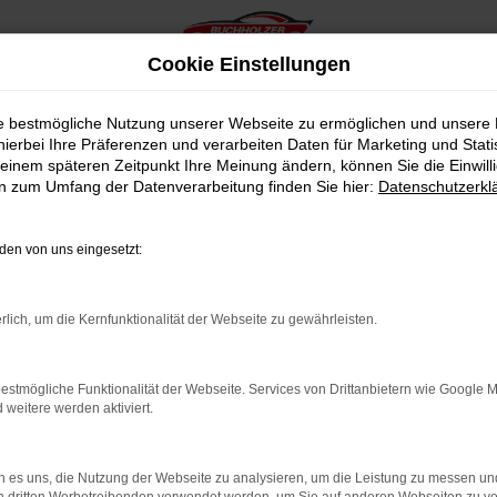
Cookie Einstellungen
ie bestmögliche Nutzung unserer Webseite zu ermöglichen und unsere
hierbei Ihre Präferenzen und verarbeiten Daten für Marketing und Stati
einem späteren Zeitpunkt Ihre Meinung ändern, können Sie die Einwillig
en zum Umfang der Datenverarbeitung finden Sie hier:
Datenschutzerkl
en von uns eingesetzt:
indung.
hine?
rlich, um die Kernfunktionalität der Webseite zu gewährleisten.
aden bestimmter Seiten verhindern. Funktioniert die Seite in e
estmögliche Funktionalität der Webseite. Services von Drittanbietern wie Google 
eitere werden aktiviert.
 zu beheben.
bssystem auf dem neuesten Stand sind.
 es uns, die Nutzung der Webseite zu analysieren, um die Leistung zu messen u
ko, sondern kann auch dazu führen, dass bestimmte Funktionen nic