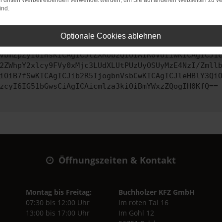
on dritten Werbetreibenden verwendet werden, um Sie auf anderen Webseiten zu ve
ind.
ontaktiere uns bitte. Wir werden versuchen, das Problem zu behe
Optionale Cookies ablehnen
vbmZpZyI6IHsKICAgICJtZXRob2QiOiAiR0VUIiwKICAgICJ1
2ZWhpY2xlcy9FVy0xMjc3LUdXLUtPUzUyOSUyMzE4NzI/Zmll
iOiB7fSwKICAgICJib2R5IjogbnVsbCwKICAgICJleHBlY3Qi
zcyI6IG51bGwsCiAgICAicmlza3kiOiBmYWxzZQogIH0KfQ==
Öffnungszeiten & Kontakt
Montag bis Freitag:
Buchholzer KFZ GmbH
07:30 bis 12:00 Uhr
Im roten Tal 16
13:00 bis 17:00 Uhr
Im Gohl 12