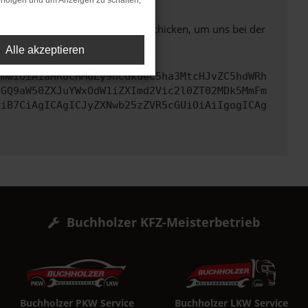
rfolgen und um Anzeigen zu schalten,
ben. Du kannst uns diesen Text schicken, um uns bei der
Alle akzeptieren
cmwiOiAiaHR0cHM6Ly9hcGkueC5ha3MtcHJvZC5hdWRh
bGQ9aW50ZXJuYWxOdW1iZXImd2Vic2l0ZT02MDk5MmFm
OiB7CiAgICAgICJyZXNwb25zZVR5cGUiOiAiIgogICAg
Buchholzer KFZ-Meisterbetrieb
Buchholzer PKW Service
Buchholzer LKW Service