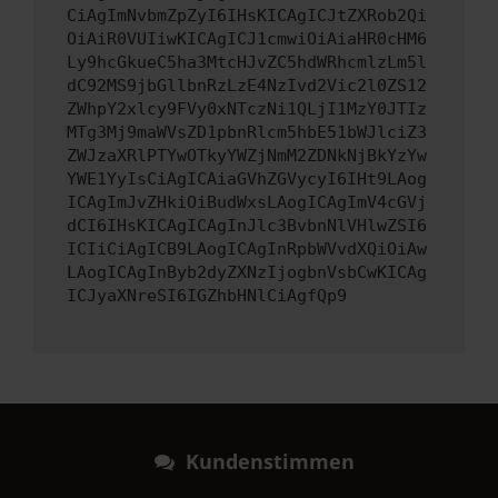
CiAgImNvbmZpZyI6IHsKICAgICJtZXRob2Qi
OiAiR0VUIiwKICAgICJ1cmwiOiAiaHR0cHM6
Ly9hcGkueC5ha3MtcHJvZC5hdWRhcmlzLm5l
dC92MS9jbGllbnRzLzE4NzIvd2Vic2l0ZS12
ZWhpY2xlcy9FVy0xNTczNi1QLjI1MzY0JTIz
MTg3Mj9maWVsZD1pbnRlcm5hbE51bWJlciZ3
ZWJzaXRlPTYwOTkyYWZjNmM2ZDNkNjBkYzYw
YWE1YyIsCiAgICAiaGVhZGVycyI6IHt9LAog
ICAgImJvZHkiOiBudWxsLAogICAgImV4cGVj
dCI6IHsKICAgICAgInJlc3BvbnNlVHlwZSI6
ICIiCiAgICB9LAogICAgInRpbWVvdXQiOiAw
LAogICAgInByb2dyZXNzIjogbnVsbCwKICAg
ICJyaXNreSI6IGZhbHNlCiAgfQp9
Kundenstimmen