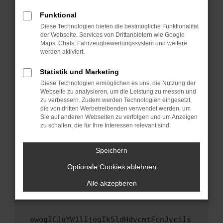
Fenster?
Funktional
Starte dein Gerät neu.
Diese Technologien bieten die bestmögliche Funktionalität
Das kann manchmal helfen, vorübergehende
der Webseite. Services von Drittanbietern wie Google
Maps, Chats, Fahrzeugbewertungssystem und weitere
Probleme zu beheben.
werden aktiviert.
Stelle sicher, dass dein Browser und dein
Betriebssystem auf dem neuesten Stand
Statistik und Marketing
sind.
Diese Technologien ermöglichen es uns, die Nutzung der
Webseite zu analysieren, um die Leistung zu messen und
Veraltete Software birgt nicht nur ein
zu verbessern. Zudem werden Technologien eingesetzt,
Sicherheitsrisiko, sondern kann auch dazu
die von dritten Werbetreibenden verwendet werden, um
führen, dass bestimmte Funktionen nicht mehr
Sie auf anderen Webseiten zu verfolgen und um Anzeigen
unterstützt werden.
zu schalten, die für Ihre Interessen relevant sind.
Wende dich an den Webseitenbetreiber.
Speichern
Wenn du alle oben genannten Schritte versucht
hast, kontaktiere uns bitte. Wir werden
Optionale Cookies ablehnen
versuchen, das Problem zu beheben. Du kannst
Alle akzeptieren
uns diesen Text schicken, um uns bei der
Fehlersuche zu unterstützen:
ewogICJuYW1lIjogIk5ldHdvcmtFcnJvciIs