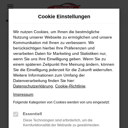
Zum
Hauptinhalt
Cookie Einstellungen
springen
Startseite
Fahrzeugangebote
Fahrzeugsuche
Wir nutzen Cookies, um Ihnen die bestmögliche
Nutzung unserer Webseite zu ermöglichen und unsere
Kommunikation mit Ihnen zu verbessern. Wir
Fehler: Network Error
berücksichtigen hierbei Ihre Präferenzen und
verarbeiten Daten für Marketing und Statistiken nur,
Beim Laden ist ein Fehler aufgetreten.
wenn Sie uns Ihre Einwilligung geben. Wenn Sie zu
Hier sind ein paar Tipps, die dir helfen können:
einem späteren Zeitpunkt Ihre Meinung ändern, können
Sie die Einwilligung jederzeit für die Zukunft widerrufen.
Überprüfe deine Firewall und deine
Weitere Informationen zum Umfang der
Internetverbindung.
Datenverarbeitung finden Sie hier:
Datenschutzerklärung
,
Cookie-Richtlinie
.
Laden andere Webseiten, zum Beispiel deine
Suchmaschine?
Impressum
Prüfe deine Browsererweiterungen.
Folgende Kategorien von Cookies werden von uns eingesetzt:
Manche Erweiterungen, wie Werbeblocker,
Essentiell
können das Laden bestimmter Seiten
verhindern. Funktioniert die Seite in einem
Diese Technologien sind erforderlich, um die
Kernfunktionalität der Webseite zu gewährleisten.
anderen Browser oder in einem privaten