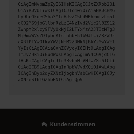
CiAgImNvbmZpZyI6IHsKICAgICJtZXRob2Qi
OiAiR0VUIiwKICAgICJ1cmwiOiAiaHR0cHM6
Ly9hcGkueC5ha3MtcHJvZC5hdWRhcmlzLm5l
dC92MS9jbGllbnRzLzE4NzIvd2Vic2l0ZS12
ZWhpY2xlcy9FVy0xNjI2LTYxMzA2JTIzMTg3
Mj9maWVsZD1pbnRlcm5hbE51bWJlciZ3ZWJz
aXRlPTYwOTkyYWZjNmM2ZDNkNjBkYzYwYWE1
YyIsCiAgICAiaGVhZGVycyI6IHt9LAogICAg
ImJvZHkiOiBudWxsLAogICAgImV4cGVjdCI6
IHsKICAgICAgInJlc3BvbnNlVHlwZSI6ICIi
CiAgICB9LAogICAgInRpbWVvdXQiOiAwLAog
ICAgInByb2dyZXNzIjogbnVsbCwKICAgICJy
aXNreSI6IGZhbHNlCiAgfQp9
Kundenstimmen