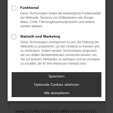
Fenster?
Funktional
Starte dein Gerät neu.
Diese Technologien bieten die bestmögliche Funktionalität
Das kann manchmal helfen, vorübergehende
der Webseite. Services von Drittanbietern wie Google
Maps, Chats, Fahrzeugbewertungssystem und weitere
Probleme zu beheben.
werden aktiviert.
Stelle sicher, dass dein Browser und dein
Betriebssystem auf dem neuesten Stand
Statistik und Marketing
sind.
Diese Technologien ermöglichen es uns, die Nutzung der
Webseite zu analysieren, um die Leistung zu messen und
Veraltete Software birgt nicht nur ein
zu verbessern. Zudem werden Technologien eingesetzt,
Sicherheitsrisiko, sondern kann auch dazu
die von dritten Werbetreibenden verwendet werden, um
führen, dass bestimmte Funktionen nicht mehr
Sie auf anderen Webseiten zu verfolgen und um Anzeigen
unterstützt werden.
zu schalten, die für Ihre Interessen relevant sind.
Wende dich an den Webseitenbetreiber.
Speichern
Wenn du alle oben genannten Schritte versucht
hast, kontaktiere uns bitte. Wir werden
Optionale Cookies ablehnen
versuchen, das Problem zu beheben. Du kannst
Alle akzeptieren
uns diesen Text schicken, um uns bei der
Fehlersuche zu unterstützen:
ewogICJuYW1lIjogIk5ldHdvcmtFcnJvciIs