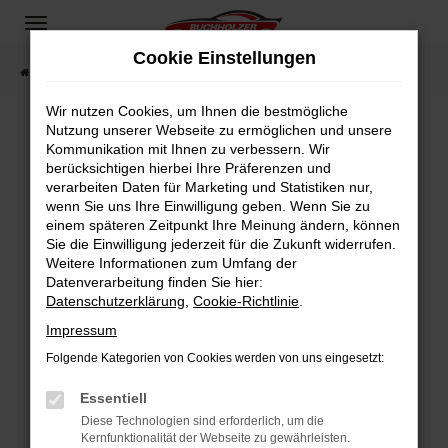
Zum
Hauptinhalt
Cookie Einstellungen
springen
Startseite
Fahrzeugangebote
Fahrzeugsuche
Wir nutzen Cookies, um Ihnen die bestmögliche
Nutzung unserer Webseite zu ermöglichen und unsere
Kommunikation mit Ihnen zu verbessern. Wir
Fehler: Network Error
berücksichtigen hierbei Ihre Präferenzen und
verarbeiten Daten für Marketing und Statistiken nur,
Beim Laden ist ein Fehler aufgetreten.
wenn Sie uns Ihre Einwilligung geben. Wenn Sie zu
Hier sind ein paar Tipps, die dir helfen können:
einem späteren Zeitpunkt Ihre Meinung ändern, können
Sie die Einwilligung jederzeit für die Zukunft widerrufen.
Überprüfe deine Firewall und deine
Weitere Informationen zum Umfang der
Internetverbindung.
Datenverarbeitung finden Sie hier:
Datenschutzerklärung
,
Cookie-Richtlinie
.
Laden andere Webseiten, zum Beispiel deine
Suchmaschine?
Impressum
Prüfe deine Browsererweiterungen.
Folgende Kategorien von Cookies werden von uns eingesetzt:
Manche Erweiterungen, wie Werbeblocker,
Essentiell
können das Laden bestimmter Seiten
verhindern. Funktioniert die Seite in einem
Diese Technologien sind erforderlich, um die
Kernfunktionalität der Webseite zu gewährleisten.
anderen Browser oder in einem privaten