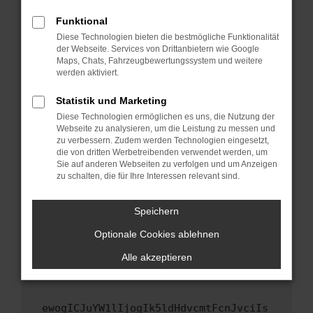
Fenster?
Funktional
Starte dein Gerät neu.
Diese Technologien bieten die bestmögliche Funktionalität
Das kann manchmal helfen, vorübergehende
der Webseite. Services von Drittanbietern wie Google
Maps, Chats, Fahrzeugbewertungssystem und weitere
Probleme zu beheben.
werden aktiviert.
Stelle sicher, dass dein Browser und dein
Betriebssystem auf dem neuesten Stand
Statistik und Marketing
sind.
Diese Technologien ermöglichen es uns, die Nutzung der
Webseite zu analysieren, um die Leistung zu messen und
Veraltete Software birgt nicht nur ein
zu verbessern. Zudem werden Technologien eingesetzt,
Sicherheitsrisiko, sondern kann auch dazu
die von dritten Werbetreibenden verwendet werden, um
führen, dass bestimmte Funktionen nicht mehr
Sie auf anderen Webseiten zu verfolgen und um Anzeigen
unterstützt werden.
zu schalten, die für Ihre Interessen relevant sind.
Wende dich an den Webseitenbetreiber.
Speichern
Wenn du alle oben genannten Schritte versucht
hast, kontaktiere uns bitte. Wir werden
Optionale Cookies ablehnen
versuchen, das Problem zu beheben. Du kannst
Alle akzeptieren
uns diesen Text schicken, um uns bei der
Fehlersuche zu unterstützen:
ewogICJuYW1lIjogIk5ldHdvcmtFcnJvciIs