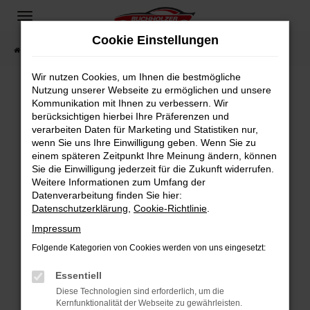
Zum
Hauptinhalt
Cookie Einstellungen
springen
Startseite
Fahrzeugangebote
Fahrzeugsuche
Wir nutzen Cookies, um Ihnen die bestmögliche
Nutzung unserer Webseite zu ermöglichen und unsere
Kommunikation mit Ihnen zu verbessern. Wir
Fehler: Network Error
berücksichtigen hierbei Ihre Präferenzen und
verarbeiten Daten für Marketing und Statistiken nur,
Beim Laden ist ein Fehler aufgetreten.
wenn Sie uns Ihre Einwilligung geben. Wenn Sie zu
Hier sind ein paar Tipps, die dir helfen können:
einem späteren Zeitpunkt Ihre Meinung ändern, können
Sie die Einwilligung jederzeit für die Zukunft widerrufen.
Überprüfe deine Firewall und deine
Weitere Informationen zum Umfang der
Internetverbindung.
Datenverarbeitung finden Sie hier:
Datenschutzerklärung
,
Cookie-Richtlinie
.
Laden andere Webseiten, zum Beispiel deine
Suchmaschine?
Impressum
Prüfe deine Browsererweiterungen.
Folgende Kategorien von Cookies werden von uns eingesetzt:
Manche Erweiterungen, wie Werbeblocker,
Essentiell
können das Laden bestimmter Seiten
verhindern. Funktioniert die Seite in einem
Diese Technologien sind erforderlich, um die
Kernfunktionalität der Webseite zu gewährleisten.
anderen Browser oder in einem privaten