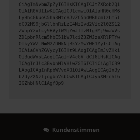
CiAgImNvbmZpZyI6IHsKICAgICJtZXRob2Qi
OiAiR0VUIiwKICAgICJ1cmwiOiAiaHR0cHM6
Ly9hcGkueC5ha3MtcHJvZC5hdWRhcmlzLm5l
dC92MS9jbGllbnRzLzE4NzIvd2Vic2l0ZS12
ZWhpY2xlcy9HVy1WMjYwJTIzMTg3Mj9maWVs
ZD1pbnRlcm5hbE51bWJlciZ3ZWJzaXRlPTYw
OTkyYWZjNmM2ZDNkNjBkYzYwYWE1YyIsCiAg
ICAiaGVhZGVycyI6IHt9LAogICAgImJvZHki
OiBudWxsLAogICAgImV4cGVjdCI6IHsKICAg
ICAgInJlc3BvbnNlVHlwZSI6ICIiCiAgICB9
LAogICAgInRpbWVvdXQiOiAwLAogICAgInBy
b2dyZXNzIjogbnVsbCwKICAgICJyaXNreSI6
IGZhbHNlCiAgfQp9
Kundenstimmen