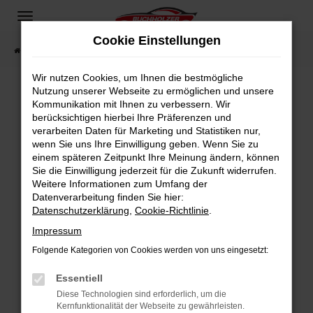
Zum
Hauptinhalt
Cookie Einstellungen
springen
Startseite
Fahrzeugangebote
Fahrzeugsuche
Wir nutzen Cookies, um Ihnen die bestmögliche
Nutzung unserer Webseite zu ermöglichen und unsere
Kommunikation mit Ihnen zu verbessern. Wir
Fehler: Network Error
berücksichtigen hierbei Ihre Präferenzen und
verarbeiten Daten für Marketing und Statistiken nur,
Beim Laden ist ein Fehler aufgetreten.
wenn Sie uns Ihre Einwilligung geben. Wenn Sie zu
Hier sind ein paar Tipps, die dir helfen können:
einem späteren Zeitpunkt Ihre Meinung ändern, können
Sie die Einwilligung jederzeit für die Zukunft widerrufen.
Überprüfe deine Firewall und deine
Weitere Informationen zum Umfang der
Internetverbindung.
Datenverarbeitung finden Sie hier:
Datenschutzerklärung
,
Cookie-Richtlinie
.
Laden andere Webseiten, zum Beispiel deine
Suchmaschine?
Impressum
Prüfe deine Browsererweiterungen.
Folgende Kategorien von Cookies werden von uns eingesetzt:
Manche Erweiterungen, wie Werbeblocker,
Essentiell
können das Laden bestimmter Seiten
verhindern. Funktioniert die Seite in einem
Diese Technologien sind erforderlich, um die
Kernfunktionalität der Webseite zu gewährleisten.
anderen Browser oder in einem privaten