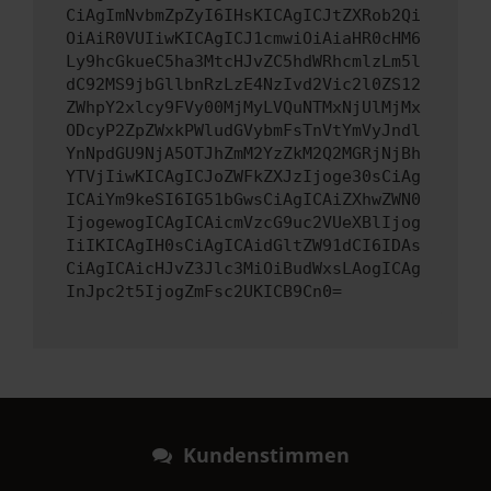
CiAgImNvbmZpZyI6IHsKICAgICJtZXRob2Qi
OiAiR0VUIiwKICAgICJ1cmwiOiAiaHR0cHM6
Ly9hcGkueC5ha3MtcHJvZC5hdWRhcmlzLm5l
dC92MS9jbGllbnRzLzE4NzIvd2Vic2l0ZS12
ZWhpY2xlcy9FVy00MjMyLVQuNTMxNjUlMjMx
ODcyP2ZpZWxkPWludGVybmFsTnVtYmVyJndl
YnNpdGU9NjA5OTJhZmM2YzZkM2Q2MGRjNjBh
YTVjIiwKICAgICJoZWFkZXJzIjoge30sCiAg
ICAiYm9keSI6IG51bGwsCiAgICAiZXhwZWN0
IjogewogICAgICAicmVzcG9uc2VUeXBlIjog
IiIKICAgIH0sCiAgICAidGltZW91dCI6IDAs
CiAgICAicHJvZ3Jlc3MiOiBudWxsLAogICAg
InJpc2t5IjogZmFsc2UKICB9Cn0=
Kundenstimmen