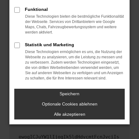
Fenster?
Funktional
Starte dein Gerät neu.
Diese Technologien bieten die bestmögliche Funktionalität
Das kann manchmal helfen, vorübergehende
der Webseite. Services von Drittanbietern wie Google
Maps, Chats, Fahrzeugbewertungssystem und weitere
Probleme zu beheben.
werden aktiviert.
Stelle sicher, dass dein Browser und dein
Betriebssystem auf dem neuesten Stand
Statistik und Marketing
sind.
Diese Technologien ermöglichen es uns, die Nutzung der
Webseite zu analysieren, um die Leistung zu messen und
Veraltete Software birgt nicht nur ein
zu verbessern. Zudem werden Technologien eingesetzt,
Sicherheitsrisiko, sondern kann auch dazu
die von dritten Werbetreibenden verwendet werden, um
führen, dass bestimmte Funktionen nicht mehr
Sie auf anderen Webseiten zu verfolgen und um Anzeigen
unterstützt werden.
zu schalten, die für Ihre Interessen relevant sind.
Wende dich an den Webseitenbetreiber.
Speichern
Wenn du alle oben genannten Schritte versucht
hast, kontaktiere uns bitte. Wir werden
Optionale Cookies ablehnen
versuchen, das Problem zu beheben. Du kannst
Alle akzeptieren
uns diesen Text schicken, um uns bei der
Fehlersuche zu unterstützen:
ewogICJuYW1lIjogIk5ldHdvcmtFcnJvciIs