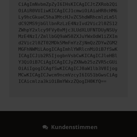
CiAgImNvbmZpZyI6IHsKICAgICJtZXRob2Qi
OiAiR0VUIiwKICAgICJ1cmwiOiAiaHR0cHM6
Ly9hcGkueC5ha3MtcHJvZC5hdWRhcmlzLm5l
dC92MS9jbGllbnRzLzE4NzIvd2Vic2l0ZS12
ZWhpY2xlcy9FVy0xMjc3LUdXLUFNTDUyNSUy
MzE4NzI/ZmllbGQ9aW50ZXJuYWxOdW1iZXIm
d2Vic2l0ZT02MDk5MmFmYzZjNmQzZDYwZGM2
MGFhNWMiLAogICAgImhlYWRlcnMiOiB7fSwK
ICAgICJib2R5IjogbnVsbCwKICAgICJleHBl
Y3QiOiB7CiAgICAgICJyZXNwb25zZVR5cGUi
OiAiIgogICAgfSwKICAgICJ0aW1lb3V0Ijog
MCwKICAgICJwcm9ncmVzcyI6IG51bGwsCiAg
ICAicmlza3kiOiBmYWxzZQogIH0KfQ==
Kundenstimmen