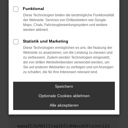
Fenster?
Funktional
Starte dein Gerät neu.
Diese Technologien bieten die bestmögliche Funktionalität
Das kann manchmal helfen, vorübergehende
der Webseite. Services von Drittanbietern wie Google
Maps, Chats, Fahrzeugbewertungssystem und weitere
Probleme zu beheben.
werden aktiviert.
Stelle sicher, dass dein Browser und dein
Betriebssystem auf dem neuesten Stand
Statistik und Marketing
sind.
Diese Technologien ermöglichen es uns, die Nutzung der
Webseite zu analysieren, um die Leistung zu messen und
Veraltete Software birgt nicht nur ein
zu verbessern. Zudem werden Technologien eingesetzt,
Sicherheitsrisiko, sondern kann auch dazu
die von dritten Werbetreibenden verwendet werden, um
führen, dass bestimmte Funktionen nicht mehr
Sie auf anderen Webseiten zu verfolgen und um Anzeigen
unterstützt werden.
zu schalten, die für Ihre Interessen relevant sind.
Wende dich an den Webseitenbetreiber.
Speichern
Wenn du alle oben genannten Schritte versucht
hast, kontaktiere uns bitte. Wir werden
Optionale Cookies ablehnen
versuchen, das Problem zu beheben. Du kannst
Alle akzeptieren
uns diesen Text schicken, um uns bei der
Fehlersuche zu unterstützen:
ewogICJuYW1lIjogIk5ldHdvcmtFcnJvciIs