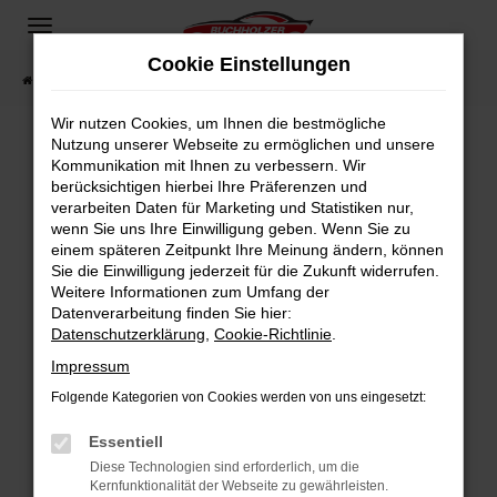
Zum
Hauptinhalt
Cookie Einstellungen
springen
Startseite
Fahrzeugangebote
Fahrzeugsuche
Wir nutzen Cookies, um Ihnen die bestmögliche
Nutzung unserer Webseite zu ermöglichen und unsere
Kommunikation mit Ihnen zu verbessern. Wir
Fehler: Network Error
berücksichtigen hierbei Ihre Präferenzen und
verarbeiten Daten für Marketing und Statistiken nur,
Beim Laden ist ein Fehler aufgetreten.
wenn Sie uns Ihre Einwilligung geben. Wenn Sie zu
Hier sind ein paar Tipps, die dir helfen können:
einem späteren Zeitpunkt Ihre Meinung ändern, können
Sie die Einwilligung jederzeit für die Zukunft widerrufen.
Überprüfe deine Firewall und deine
Weitere Informationen zum Umfang der
Internetverbindung.
Datenverarbeitung finden Sie hier:
Datenschutzerklärung
,
Cookie-Richtlinie
.
Laden andere Webseiten, zum Beispiel deine
Suchmaschine?
Impressum
Prüfe deine Browsererweiterungen.
Folgende Kategorien von Cookies werden von uns eingesetzt:
Manche Erweiterungen, wie Werbeblocker,
Essentiell
können das Laden bestimmter Seiten
verhindern. Funktioniert die Seite in einem
Diese Technologien sind erforderlich, um die
Kernfunktionalität der Webseite zu gewährleisten.
anderen Browser oder in einem privaten