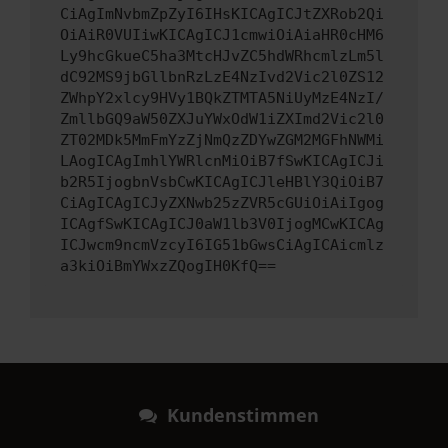
CiAgImNvbmZpZyI6IHsKICAgICJtZXRob2Qi
OiAiR0VUIiwKICAgICJ1cmwiOiAiaHR0cHM6
Ly9hcGkueC5ha3MtcHJvZC5hdWRhcmlzLm5l
dC92MS9jbGllbnRzLzE4NzIvd2Vic2l0ZS12
ZWhpY2xlcy9HVy1BQkZTMTA5NiUyMzE4NzI/
ZmllbGQ9aW50ZXJuYWxOdW1iZXImd2Vic2l0
ZT02MDk5MmFmYzZjNmQzZDYwZGM2MGFhNWMi
LAogICAgImhlYWRlcnMiOiB7fSwKICAgICJi
b2R5IjogbnVsbCwKICAgICJleHBlY3QiOiB7
CiAgICAgICJyZXNwb25zZVR5cGUiOiAiIgog
ICAgfSwKICAgICJ0aW1lb3V0IjogMCwKICAg
ICJwcm9ncmVzcyI6IG51bGwsCiAgICAicmlz
a3kiOiBmYWxzZQogIH0KfQ==
Kundenstimmen