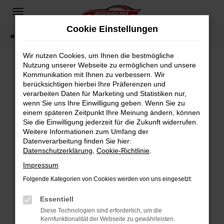
Zum
Hauptinhalt
Cookie Einstellungen
springen
Startseite
Fahrzeugangebote
Fahrzeugsuche
Wir nutzen Cookies, um Ihnen die bestmögliche
Nutzung unserer Webseite zu ermöglichen und unsere
Kommunikation mit Ihnen zu verbessern. Wir
Fehler: Network Error
berücksichtigen hierbei Ihre Präferenzen und
verarbeiten Daten für Marketing und Statistiken nur,
Beim Laden ist ein Fehler aufgetreten.
wenn Sie uns Ihre Einwilligung geben. Wenn Sie zu
Hier sind ein paar Tipps, die dir helfen können:
einem späteren Zeitpunkt Ihre Meinung ändern, können
Sie die Einwilligung jederzeit für die Zukunft widerrufen.
Überprüfe deine Firewall und deine
Weitere Informationen zum Umfang der
Internetverbindung.
Datenverarbeitung finden Sie hier:
Datenschutzerklärung
,
Cookie-Richtlinie
.
Laden andere Webseiten, zum Beispiel deine
Suchmaschine?
Impressum
Prüfe deine Browsererweiterungen.
Folgende Kategorien von Cookies werden von uns eingesetzt:
Manche Erweiterungen, wie Werbeblocker,
Essentiell
können das Laden bestimmter Seiten
verhindern. Funktioniert die Seite in einem
Diese Technologien sind erforderlich, um die
Kernfunktionalität der Webseite zu gewährleisten.
anderen Browser oder in einem privaten