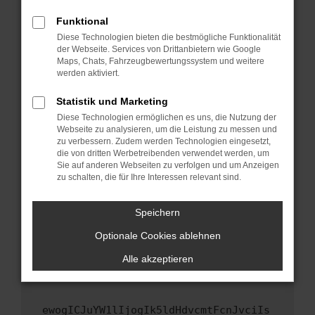
Fenster?
Funktional
Starte dein Gerät neu.
Diese Technologien bieten die bestmögliche Funktionalität
Das kann manchmal helfen, vorübergehende
der Webseite. Services von Drittanbietern wie Google
Maps, Chats, Fahrzeugbewertungssystem und weitere
Probleme zu beheben.
werden aktiviert.
Stelle sicher, dass dein Browser und dein
Betriebssystem auf dem neuesten Stand
Statistik und Marketing
sind.
Diese Technologien ermöglichen es uns, die Nutzung der
Webseite zu analysieren, um die Leistung zu messen und
Veraltete Software birgt nicht nur ein
zu verbessern. Zudem werden Technologien eingesetzt,
Sicherheitsrisiko, sondern kann auch dazu
die von dritten Werbetreibenden verwendet werden, um
führen, dass bestimmte Funktionen nicht mehr
Sie auf anderen Webseiten zu verfolgen und um Anzeigen
unterstützt werden.
zu schalten, die für Ihre Interessen relevant sind.
Wende dich an den Webseitenbetreiber.
Speichern
Wenn du alle oben genannten Schritte versucht
hast, kontaktiere uns bitte. Wir werden
Optionale Cookies ablehnen
versuchen, das Problem zu beheben. Du kannst
Alle akzeptieren
uns diesen Text schicken, um uns bei der
Fehlersuche zu unterstützen:
ewogICJuYW1lIjogIk5ldHdvcmtFcnJvciIs