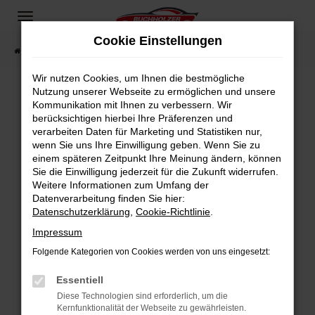
Zum
Hauptinhalt
Cookie Einstellungen
springen
Startseite
Fahrzeugangebote
Fahrzeugsuche
Wir nutzen Cookies, um Ihnen die bestmögliche
Nutzung unserer Webseite zu ermöglichen und unsere
Kommunikation mit Ihnen zu verbessern. Wir
Fehler: Network Error
berücksichtigen hierbei Ihre Präferenzen und
verarbeiten Daten für Marketing und Statistiken nur,
Beim Laden ist ein Fehler aufgetreten.
wenn Sie uns Ihre Einwilligung geben. Wenn Sie zu
Hier sind ein paar Tipps, die dir helfen können:
einem späteren Zeitpunkt Ihre Meinung ändern, können
Sie die Einwilligung jederzeit für die Zukunft widerrufen.
Überprüfe deine Firewall und deine
Weitere Informationen zum Umfang der
Internetverbindung.
Datenverarbeitung finden Sie hier:
Datenschutzerklärung
,
Cookie-Richtlinie
.
Laden andere Webseiten, zum Beispiel deine
Suchmaschine?
Impressum
Prüfe deine Browsererweiterungen.
Folgende Kategorien von Cookies werden von uns eingesetzt:
Manche Erweiterungen, wie Werbeblocker,
Essentiell
können das Laden bestimmter Seiten
verhindern. Funktioniert die Seite in einem
Diese Technologien sind erforderlich, um die
Kernfunktionalität der Webseite zu gewährleisten.
anderen Browser oder in einem privaten