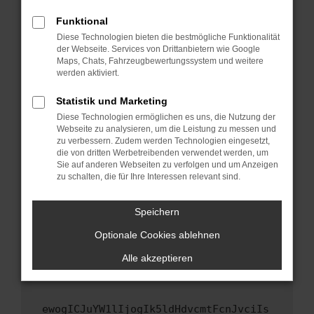
Fenster?
Funktional
Starte dein Gerät neu.
Diese Technologien bieten die bestmögliche Funktionalität
Das kann manchmal helfen, vorübergehende
der Webseite. Services von Drittanbietern wie Google
Maps, Chats, Fahrzeugbewertungssystem und weitere
Probleme zu beheben.
werden aktiviert.
Stelle sicher, dass dein Browser und dein
Betriebssystem auf dem neuesten Stand
Statistik und Marketing
sind.
Diese Technologien ermöglichen es uns, die Nutzung der
Webseite zu analysieren, um die Leistung zu messen und
Veraltete Software birgt nicht nur ein
zu verbessern. Zudem werden Technologien eingesetzt,
Sicherheitsrisiko, sondern kann auch dazu
die von dritten Werbetreibenden verwendet werden, um
führen, dass bestimmte Funktionen nicht mehr
Sie auf anderen Webseiten zu verfolgen und um Anzeigen
unterstützt werden.
zu schalten, die für Ihre Interessen relevant sind.
Wende dich an den Webseitenbetreiber.
Speichern
Wenn du alle oben genannten Schritte versucht
hast, kontaktiere uns bitte. Wir werden
Optionale Cookies ablehnen
versuchen, das Problem zu beheben. Du kannst
Alle akzeptieren
uns diesen Text schicken, um uns bei der
Fehlersuche zu unterstützen:
ewogICJuYW1lIjogIk5ldHdvcmtFcnJvciIs