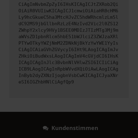
CiAgImNvbmZpZyI6IHsKICAgICJtZXRob2Qi
OiAiR0VUIiwKICAgICJ1cmwiOiAiaHR0cHM6
Ly9hcGkueC5ha3MtcHJvZC5hdWRhcmlzLm5l
dC92MS9jbGllbnRzLzE4NzIvd2Vic2l0ZS12
ZWhpY2xlcy9HVy1BSEE0MDIzJTIzMTg3Mj9m
aWVsZD1pbnRlcm5hbE51bWJlciZ3ZWJzaXRl
PTYwOTkyYWZjNmM2ZDNkNjBkYzYwYWE1YyIs
CiAgICAiaGVhZGVycyI6IHt9LAogICAgImJv
ZHkiOiBudWxsLAogICAgImV4cGVjdCI6IHsK
ICAgICAgInJlc3BvbnNlVHlwZSI6ICIiCiAg
ICB9LAogICAgInRpbWVvdXQiOiAwLAogICAg
InByb2dyZXNzIjogbnVsbCwKICAgICJyaXNr
eSI6IGZhbHNlCiAgfQp9
Kundenstimmen