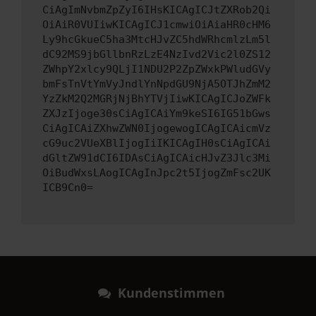
CiAgImNvbmZpZyI6IHsKICAgICJtZXRob2Qi
OiAiR0VUIiwKICAgICJ1cmwiOiAiaHR0cHM6
Ly9hcGkueC5ha3MtcHJvZC5hdWRhcmlzLm5l
dC92MS9jbGllbnRzLzE4NzIvd2Vic2l0ZS12
ZWhpY2xlcy9QLjI1NDU2P2ZpZWxkPWludGVy
bmFsTnVtYmVyJndlYnNpdGU9NjA5OTJhZmM2
YzZkM2Q2MGRjNjBhYTVjIiwKICAgICJoZWFk
ZXJzIjoge30sCiAgICAiYm9keSI6IG51bGws
CiAgICAiZXhwZWN0IjogewogICAgICAicmVz
cG9uc2VUeXBlIjogIiIKICAgIH0sCiAgICAi
dGltZW91dCI6IDAsCiAgICAicHJvZ3Jlc3Mi
OiBudWxsLAogICAgInJpc2t5IjogZmFsc2UK
ICB9Cn0=
Kundenstimmen