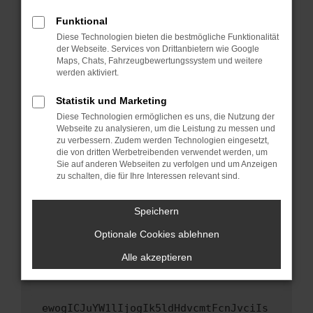
Fenster?
Funktional
Starte dein Gerät neu.
Diese Technologien bieten die bestmögliche Funktionalität
Das kann manchmal helfen, vorübergehende
der Webseite. Services von Drittanbietern wie Google
Maps, Chats, Fahrzeugbewertungssystem und weitere
Probleme zu beheben.
werden aktiviert.
Stelle sicher, dass dein Browser und dein
Betriebssystem auf dem neuesten Stand
Statistik und Marketing
sind.
Diese Technologien ermöglichen es uns, die Nutzung der
Webseite zu analysieren, um die Leistung zu messen und
Veraltete Software birgt nicht nur ein
zu verbessern. Zudem werden Technologien eingesetzt,
Sicherheitsrisiko, sondern kann auch dazu
die von dritten Werbetreibenden verwendet werden, um
führen, dass bestimmte Funktionen nicht mehr
Sie auf anderen Webseiten zu verfolgen und um Anzeigen
unterstützt werden.
zu schalten, die für Ihre Interessen relevant sind.
Wende dich an den Webseitenbetreiber.
Speichern
Wenn du alle oben genannten Schritte versucht
hast, kontaktiere uns bitte. Wir werden
Optionale Cookies ablehnen
versuchen, das Problem zu beheben. Du kannst
Alle akzeptieren
uns diesen Text schicken, um uns bei der
Fehlersuche zu unterstützen:
ewogICJuYW1lIjogIk5ldHdvcmtFcnJvciIs