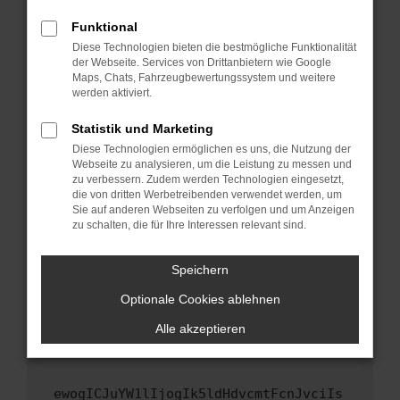
Fenster?
Funktional
Starte dein Gerät neu.
Diese Technologien bieten die bestmögliche Funktionalität
Das kann manchmal helfen, vorübergehende
der Webseite. Services von Drittanbietern wie Google
Maps, Chats, Fahrzeugbewertungssystem und weitere
Probleme zu beheben.
werden aktiviert.
Stelle sicher, dass dein Browser und dein
Betriebssystem auf dem neuesten Stand
Statistik und Marketing
sind.
Diese Technologien ermöglichen es uns, die Nutzung der
Webseite zu analysieren, um die Leistung zu messen und
Veraltete Software birgt nicht nur ein
zu verbessern. Zudem werden Technologien eingesetzt,
Sicherheitsrisiko, sondern kann auch dazu
die von dritten Werbetreibenden verwendet werden, um
führen, dass bestimmte Funktionen nicht mehr
Sie auf anderen Webseiten zu verfolgen und um Anzeigen
unterstützt werden.
zu schalten, die für Ihre Interessen relevant sind.
Wende dich an den Webseitenbetreiber.
Speichern
Wenn du alle oben genannten Schritte versucht
hast, kontaktiere uns bitte. Wir werden
Optionale Cookies ablehnen
versuchen, das Problem zu beheben. Du kannst
Alle akzeptieren
uns diesen Text schicken, um uns bei der
Fehlersuche zu unterstützen:
ewogICJuYW1lIjogIk5ldHdvcmtFcnJvciIs