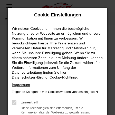
Zum
Hauptinhalt
Cookie Einstellungen
springen
Startseite
Fahrzeugangebote
Fahrzeugsuche
Wir nutzen Cookies, um Ihnen die bestmögliche
Nutzung unserer Webseite zu ermöglichen und unsere
Kommunikation mit Ihnen zu verbessern. Wir
Fehler: Network Error
berücksichtigen hierbei Ihre Präferenzen und
verarbeiten Daten für Marketing und Statistiken nur,
Beim Laden ist ein Fehler aufgetreten.
wenn Sie uns Ihre Einwilligung geben. Wenn Sie zu
Hier sind ein paar Tipps, die dir helfen können:
einem späteren Zeitpunkt Ihre Meinung ändern, können
Sie die Einwilligung jederzeit für die Zukunft widerrufen.
Überprüfe deine Firewall und deine
Weitere Informationen zum Umfang der
Internetverbindung.
Datenverarbeitung finden Sie hier:
Datenschutzerklärung
,
Cookie-Richtlinie
.
Laden andere Webseiten, zum Beispiel deine
Suchmaschine?
Impressum
Prüfe deine Browsererweiterungen.
Folgende Kategorien von Cookies werden von uns eingesetzt:
Manche Erweiterungen, wie Werbeblocker,
Essentiell
können das Laden bestimmter Seiten
verhindern. Funktioniert die Seite in einem
Diese Technologien sind erforderlich, um die
Kernfunktionalität der Webseite zu gewährleisten.
anderen Browser oder in einem privaten