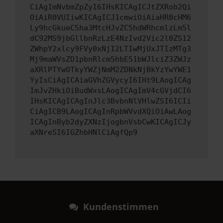
CiAgImNvbmZpZyI6IHsKICAgICJtZXRob2Qi
OiAiR0VUIiwKICAgICJ1cmwiOiAiaHR0cHM6
Ly9hcGkueC5ha3MtcHJvZC5hdWRhcmlzLm5l
dC92MS9jbGllbnRzLzE4NzIvd2Vic2l0ZS12
ZWhpY2xlcy9FVy0xNjI2LTIwMjUxJTIzMTg3
Mj9maWVsZD1pbnRlcm5hbE51bWJlciZ3ZWJz
aXRlPTYwOTkyYWZjNmM2ZDNkNjBkYzYwYWE1
YyIsCiAgICAiaGVhZGVycyI6IHt9LAogICAg
ImJvZHkiOiBudWxsLAogICAgImV4cGVjdCI6
IHsKICAgICAgInJlc3BvbnNlVHlwZSI6ICIi
CiAgICB9LAogICAgInRpbWVvdXQiOiAwLAog
ICAgInByb2dyZXNzIjogbnVsbCwKICAgICJy
aXNreSI6IGZhbHNlCiAgfQp9
Kundenstimmen