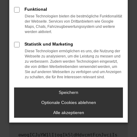
Fenster?
Funktional
Starte dein Gerät neu.
Diese Technologien bieten die bestmögliche Funktionalität
Das kann manchmal helfen, vorübergehende
der Webseite. Services von Drittanbietern wie Google
Maps, Chats, Fahrzeugbewertungssystem und weitere
Probleme zu beheben.
werden aktiviert.
Stelle sicher, dass dein Browser und dein
Betriebssystem auf dem neuesten Stand
Statistik und Marketing
sind.
Diese Technologien ermöglichen es uns, die Nutzung der
Webseite zu analysieren, um die Leistung zu messen und
Veraltete Software birgt nicht nur ein
zu verbessern. Zudem werden Technologien eingesetzt,
Sicherheitsrisiko, sondern kann auch dazu
die von dritten Werbetreibenden verwendet werden, um
führen, dass bestimmte Funktionen nicht mehr
Sie auf anderen Webseiten zu verfolgen und um Anzeigen
unterstützt werden.
zu schalten, die für Ihre Interessen relevant sind.
Wende dich an den Webseitenbetreiber.
Speichern
Wenn du alle oben genannten Schritte versucht
hast, kontaktiere uns bitte. Wir werden
Optionale Cookies ablehnen
versuchen, das Problem zu beheben. Du kannst
Alle akzeptieren
uns diesen Text schicken, um uns bei der
Fehlersuche zu unterstützen:
ewogICJuYW1lIjogIk5ldHdvcmtFcnJvciIs