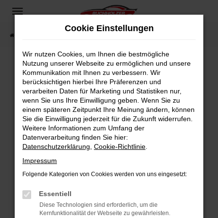
Zum
Hauptinhalt
Cookie Einstellungen
springen
Startseite
Fahrzeugangebote
Fahrzeugsuche
Wir nutzen Cookies, um Ihnen die bestmögliche
Nutzung unserer Webseite zu ermöglichen und unsere
Kommunikation mit Ihnen zu verbessern. Wir
Fehler: Network Error
berücksichtigen hierbei Ihre Präferenzen und
verarbeiten Daten für Marketing und Statistiken nur,
Beim Laden ist ein Fehler aufgetreten.
wenn Sie uns Ihre Einwilligung geben. Wenn Sie zu
Hier sind ein paar Tipps, die dir helfen können:
einem späteren Zeitpunkt Ihre Meinung ändern, können
Sie die Einwilligung jederzeit für die Zukunft widerrufen.
Überprüfe deine Firewall und deine
Weitere Informationen zum Umfang der
Internetverbindung.
Datenverarbeitung finden Sie hier:
Datenschutzerklärung
,
Cookie-Richtlinie
.
Laden andere Webseiten, zum Beispiel deine
Suchmaschine?
Impressum
Prüfe deine Browsererweiterungen.
Folgende Kategorien von Cookies werden von uns eingesetzt:
Manche Erweiterungen, wie Werbeblocker,
Essentiell
können das Laden bestimmter Seiten
verhindern. Funktioniert die Seite in einem
Diese Technologien sind erforderlich, um die
Kernfunktionalität der Webseite zu gewährleisten.
anderen Browser oder in einem privaten