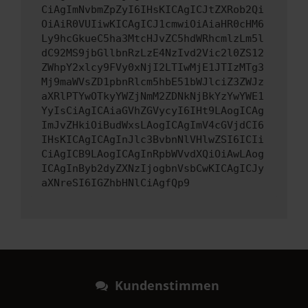
CiAgImNvbmZpZyI6IHsKICAgICJtZXRob2Qi
OiAiR0VUIiwKICAgICJ1cmwiOiAiaHR0cHM6
Ly9hcGkueC5ha3MtcHJvZC5hdWRhcmlzLm5l
dC92MS9jbGllbnRzLzE4NzIvd2Vic2l0ZS12
ZWhpY2xlcy9FVy0xNjI2LTIwMjE1JTIzMTg3
Mj9maWVsZD1pbnRlcm5hbE51bWJlciZ3ZWJz
aXRlPTYwOTkyYWZjNmM2ZDNkNjBkYzYwYWE1
YyIsCiAgICAiaGVhZGVycyI6IHt9LAogICAg
ImJvZHkiOiBudWxsLAogICAgImV4cGVjdCI6
IHsKICAgICAgInJlc3BvbnNlVHlwZSI6ICIi
CiAgICB9LAogICAgInRpbWVvdXQiOiAwLAog
ICAgInByb2dyZXNzIjogbnVsbCwKICAgICJy
aXNreSI6IGZhbHNlCiAgfQp9
Kundenstimmen