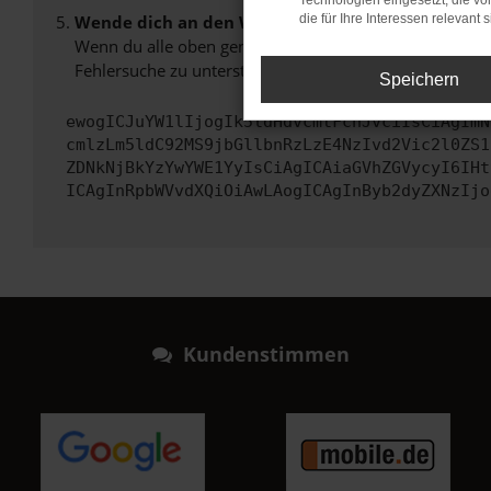
Technologien eingesetzt, die v
Wende dich an den Webseitenbetreiber.
die für Ihre Interessen relevant s
Wenn du alle oben genannten Schritte versucht hast, k
Fehlersuche zu unterstützen:
Speichern
ewogICJuYW1lIjogIk5ldHdvcmtFcnJvciIsCiAgImN
cmlzLm5ldC92MS9jbGllbnRzLzE4NzIvd2Vic2l0ZS1
ZDNkNjBkYzYwYWE1YyIsCiAgICAiaGVhZGVycyI6IHt
ICAgInRpbWVvdXQiOiAwLAogICAgInByb2dyZXNzIjo
Kundenstimmen