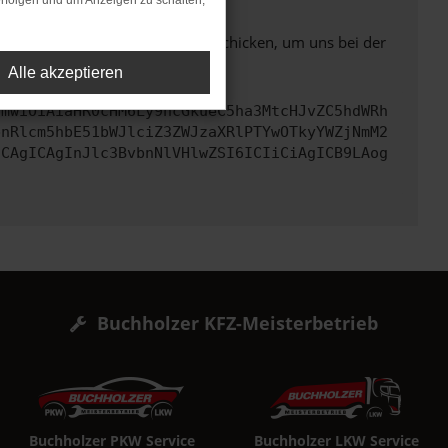
rfolgen und um Anzeigen zu schalten,
ben. Du kannst uns diesen Text schicken, um uns bei der
Alle akzeptieren
cmwiOiAiaHR0cHM6Ly9hcGkueC5ha3MtcHJvZC5hdWRh
bnRlcm5hbE51bWJlciZ3ZWJzaXRlPTYwOTkyYWZjNmM2
ICAgICAgInJlc3BvbnNlVHlwZSI6ICIiCiAgICB9LAog
Buchholzer KFZ-Meisterbetrieb
Buchholzer PKW Service
Buchholzer LKW Service