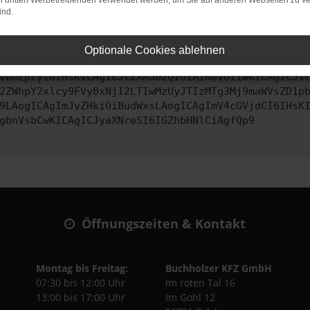
on dritten Werbetreibenden verwendet werden, um Sie auf anderen Webseiten zu ve
ind.
ontaktiere uns bitte. Wir werden versuchen, das Problem zu behe
Optionale Cookies ablehnen
vbmZpZyI6IHsKICAgICJtZXRob2QiOiAiR0VUIiwKICAgICJ1
2ZWhpY2xlcy9FVy0xNjI2LTIwMzUyJTIzMTg3Mj9maWVsZD1p
9LAogICAgImJvZHkiOiBudWxsLAogICAgImV4cGVjdCI6IHsK
gbnVsbCwKICAgICJyaXNreSI6IGZhbHNlCiAgfQp9
Öffnungszeiten & Kontakt
Montag bis Freitag:
Buchholzer KFZ GmbH
07:30 bis 12:00 Uhr
Im roten Tal 16
13:00 bis 17:00 Uhr
Im Gohl 12