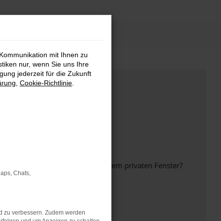
 Kommunikation mit Ihnen zu
stiken nur, wenn Sie uns Ihre
ung jederzeit für die Zukunft
ärung
,
Cookie-Richtlinie
.
inem anderen Browser oder in einem privaten Fenster?
Maps, Chats,
nd zu verbessern. Zudem werden
ht mehr unterstützt werden.