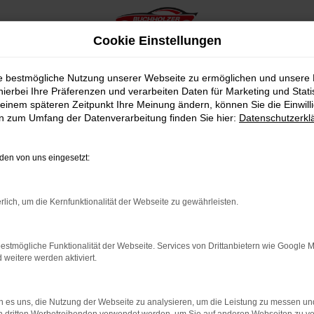
Cookie Einstellungen
ie bestmögliche Nutzung unserer Webseite zu ermöglichen und unsere
hierbei Ihre Präferenzen und verarbeiten Daten für Marketing und Stati
einem späteren Zeitpunkt Ihre Meinung ändern, können Sie die Einwillig
en zum Umfang der Datenverarbeitung finden Sie hier:
Datenschutzerkl
en von uns eingesetzt:
indung.
hine?
rlich, um die Kernfunktionalität der Webseite zu gewährleisten.
aden bestimmter Seiten verhindern. Funktioniert die Seite in e
estmögliche Funktionalität der Webseite. Services von Drittanbietern wie Google 
eitere werden aktiviert.
 zu beheben.
bssystem auf dem neuesten Stand sind.
 es uns, die Nutzung der Webseite zu analysieren, um die Leistung zu messen u
ko, sondern kann auch dazu führen, dass bestimmte Funktionen nic