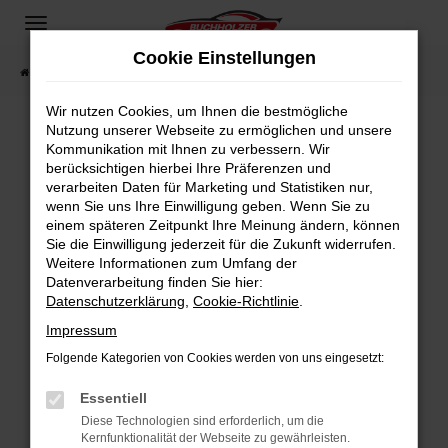
Zum
Hauptinhalt
Cookie Einstellungen
springen
Startseite
Fahrzeugangebote
Fahrzeugsuche
Wir nutzen Cookies, um Ihnen die bestmögliche
Nutzung unserer Webseite zu ermöglichen und unsere
Kommunikation mit Ihnen zu verbessern. Wir
Fehler: Network Error
berücksichtigen hierbei Ihre Präferenzen und
verarbeiten Daten für Marketing und Statistiken nur,
Beim Laden ist ein Fehler aufgetreten.
wenn Sie uns Ihre Einwilligung geben. Wenn Sie zu
Hier sind ein paar Tipps, die dir helfen können:
einem späteren Zeitpunkt Ihre Meinung ändern, können
Sie die Einwilligung jederzeit für die Zukunft widerrufen.
Überprüfe deine Firewall und deine
Weitere Informationen zum Umfang der
Internetverbindung.
Datenverarbeitung finden Sie hier:
Datenschutzerklärung
,
Cookie-Richtlinie
.
Laden andere Webseiten, zum Beispiel deine
Suchmaschine?
Impressum
Prüfe deine Browsererweiterungen.
Folgende Kategorien von Cookies werden von uns eingesetzt:
Manche Erweiterungen, wie Werbeblocker,
Essentiell
können das Laden bestimmter Seiten
verhindern. Funktioniert die Seite in einem
Diese Technologien sind erforderlich, um die
Kernfunktionalität der Webseite zu gewährleisten.
anderen Browser oder in einem privaten