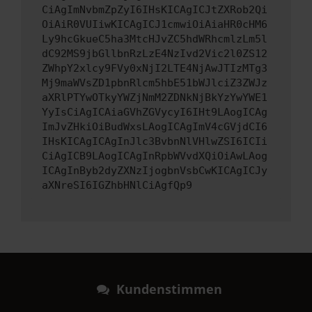
CiAgImNvbmZpZyI6IHsKICAgICJtZXRob2Qi
OiAiR0VUIiwKICAgICJ1cmwiOiAiaHR0cHM6
Ly9hcGkueC5ha3MtcHJvZC5hdWRhcmlzLm5l
dC92MS9jbGllbnRzLzE4NzIvd2Vic2l0ZS12
ZWhpY2xlcy9FVy0xNjI2LTE4NjAwJTIzMTg3
Mj9maWVsZD1pbnRlcm5hbE51bWJlciZ3ZWJz
aXRlPTYwOTkyYWZjNmM2ZDNkNjBkYzYwYWE1
YyIsCiAgICAiaGVhZGVycyI6IHt9LAogICAg
ImJvZHkiOiBudWxsLAogICAgImV4cGVjdCI6
IHsKICAgICAgInJlc3BvbnNlVHlwZSI6ICIi
CiAgICB9LAogICAgInRpbWVvdXQiOiAwLAog
ICAgInByb2dyZXNzIjogbnVsbCwKICAgICJy
aXNreSI6IGZhbHNlCiAgfQp9
Kundenstimmen