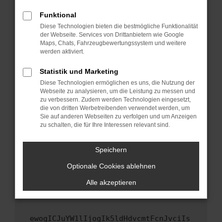
Fenster?
Funktional
Starte dein Gerät neu.
Diese Technologien bieten die bestmögliche Funktionalität
Das kann manchmal helfen, vorübergehende
der Webseite. Services von Drittanbietern wie Google
Maps, Chats, Fahrzeugbewertungssystem und weitere
Probleme zu beheben.
werden aktiviert.
Stelle sicher, dass dein Browser und dein
Betriebssystem auf dem neuesten Stand
Statistik und Marketing
sind.
Diese Technologien ermöglichen es uns, die Nutzung der
Webseite zu analysieren, um die Leistung zu messen und
Veraltete Software birgt nicht nur ein
zu verbessern. Zudem werden Technologien eingesetzt,
Sicherheitsrisiko, sondern kann auch dazu
die von dritten Werbetreibenden verwendet werden, um
führen, dass bestimmte Funktionen nicht mehr
Sie auf anderen Webseiten zu verfolgen und um Anzeigen
unterstützt werden.
zu schalten, die für Ihre Interessen relevant sind.
Wende dich an den Webseitenbetreiber.
Speichern
Wenn du alle oben genannten Schritte versucht
hast, kontaktiere uns bitte. Wir werden
Optionale Cookies ablehnen
versuchen, das Problem zu beheben. Du kannst
Alle akzeptieren
uns diesen Text schicken, um uns bei der
Fehlersuche zu unterstützen:
ewogICJuYW1lIjogIk5ldHdvcmtFcnJvciIs