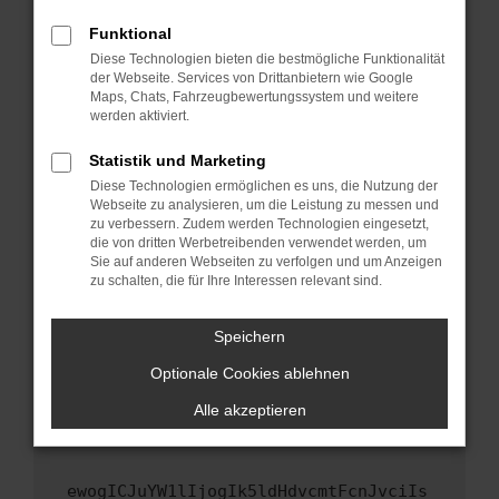
Fenster?
Funktional
Starte dein Gerät neu.
Diese Technologien bieten die bestmögliche Funktionalität
Das kann manchmal helfen, vorübergehende
der Webseite. Services von Drittanbietern wie Google
Maps, Chats, Fahrzeugbewertungssystem und weitere
Probleme zu beheben.
werden aktiviert.
Stelle sicher, dass dein Browser und dein
Betriebssystem auf dem neuesten Stand
Statistik und Marketing
sind.
Diese Technologien ermöglichen es uns, die Nutzung der
Webseite zu analysieren, um die Leistung zu messen und
Veraltete Software birgt nicht nur ein
zu verbessern. Zudem werden Technologien eingesetzt,
Sicherheitsrisiko, sondern kann auch dazu
die von dritten Werbetreibenden verwendet werden, um
führen, dass bestimmte Funktionen nicht mehr
Sie auf anderen Webseiten zu verfolgen und um Anzeigen
unterstützt werden.
zu schalten, die für Ihre Interessen relevant sind.
Wende dich an den Webseitenbetreiber.
Speichern
Wenn du alle oben genannten Schritte versucht
hast, kontaktiere uns bitte. Wir werden
Optionale Cookies ablehnen
versuchen, das Problem zu beheben. Du kannst
Alle akzeptieren
uns diesen Text schicken, um uns bei der
Fehlersuche zu unterstützen:
ewogICJuYW1lIjogIk5ldHdvcmtFcnJvciIs