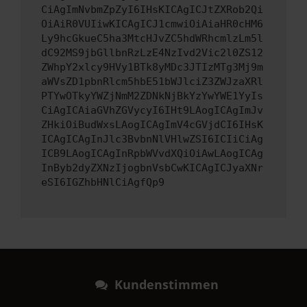
CiAgImNvbmZpZyI6IHsKICAgICJtZXRob2Qi
OiAiR0VUIiwKICAgICJ1cmwiOiAiaHR0cHM6
Ly9hcGkueC5ha3MtcHJvZC5hdWRhcmlzLm5l
dC92MS9jbGllbnRzLzE4NzIvd2Vic2l0ZS12
ZWhpY2xlcy9HVy1BTk8yMDc3JTIzMTg3Mj9m
aWVsZD1pbnRlcm5hbE51bWJlciZ3ZWJzaXRl
PTYwOTkyYWZjNmM2ZDNkNjBkYzYwYWE1YyIs
CiAgICAiaGVhZGVycyI6IHt9LAogICAgImJv
ZHkiOiBudWxsLAogICAgImV4cGVjdCI6IHsK
ICAgICAgInJlc3BvbnNlVHlwZSI6ICIiCiAg
ICB9LAogICAgInRpbWVvdXQiOiAwLAogICAg
InByb2dyZXNzIjogbnVsbCwKICAgICJyaXNr
eSI6IGZhbHNlCiAgfQp9
Kundenstimmen