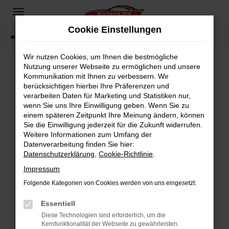
Zum
Hauptinhalt
Cookie Einstellungen
springen
Startseite
Fahrzeugangebote
Fahrzeugsuche
Wir nutzen Cookies, um Ihnen die bestmögliche
Nutzung unserer Webseite zu ermöglichen und unsere
Kommunikation mit Ihnen zu verbessern. Wir
Fehler: Network Error
berücksichtigen hierbei Ihre Präferenzen und
verarbeiten Daten für Marketing und Statistiken nur,
Beim Laden ist ein Fehler aufgetreten.
wenn Sie uns Ihre Einwilligung geben. Wenn Sie zu
Hier sind ein paar Tipps, die dir helfen können:
einem späteren Zeitpunkt Ihre Meinung ändern, können
Sie die Einwilligung jederzeit für die Zukunft widerrufen.
Überprüfe deine Firewall und deine
Weitere Informationen zum Umfang der
Internetverbindung.
Datenverarbeitung finden Sie hier:
Datenschutzerklärung
,
Cookie-Richtlinie
.
Laden andere Webseiten, zum Beispiel deine
Suchmaschine?
Impressum
Prüfe deine Browsererweiterungen.
Folgende Kategorien von Cookies werden von uns eingesetzt:
Manche Erweiterungen, wie Werbeblocker,
Essentiell
können das Laden bestimmter Seiten
verhindern. Funktioniert die Seite in einem
Diese Technologien sind erforderlich, um die
Kernfunktionalität der Webseite zu gewährleisten.
anderen Browser oder in einem privaten