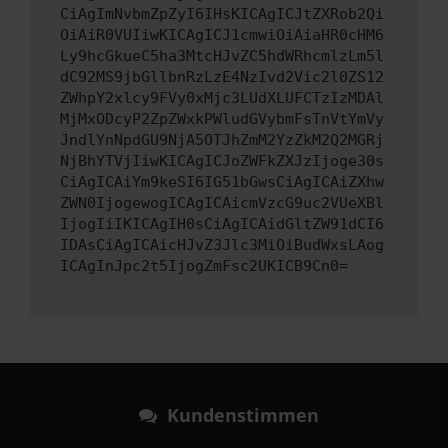
CiAgImNvbmZpZyI6IHsKICAgICJtZXRob2Qi
OiAiR0VUIiwKICAgICJ1cmwiOiAiaHR0cHM6
Ly9hcGkueC5ha3MtcHJvZC5hdWRhcmlzLm5l
dC92MS9jbGllbnRzLzE4NzIvd2Vic2l0ZS12
ZWhpY2xlcy9FVy0xMjc3LUdXLUFCTzIzMDAl
MjMxODcyP2ZpZWxkPWludGVybmFsTnVtYmVy
JndlYnNpdGU9NjA5OTJhZmM2YzZkM2Q2MGRj
NjBhYTVjIiwKICAgICJoZWFkZXJzIjoge30s
CiAgICAiYm9keSI6IG51bGwsCiAgICAiZXhw
ZWN0IjogewogICAgICAicmVzcG9uc2VUeXBl
IjogIiIKICAgIH0sCiAgICAidGltZW91dCI6
IDAsCiAgICAicHJvZ3Jlc3MiOiBudWxsLAog
ICAgInJpc2t5IjogZmFsc2UKICB9Cn0=
Kundenstimmen