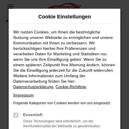
Zum
Hauptinhalt
Cookie Einstellungen
springen
Startseite
Fahrzeugangebote
Fahrzeugsuche
Wir nutzen Cookies, um Ihnen die bestmögliche
Nutzung unserer Webseite zu ermöglichen und unsere
Kommunikation mit Ihnen zu verbessern. Wir
Fehler: Network Error
berücksichtigen hierbei Ihre Präferenzen und
verarbeiten Daten für Marketing und Statistiken nur,
Beim Laden ist ein Fehler aufgetreten.
wenn Sie uns Ihre Einwilligung geben. Wenn Sie zu
Hier sind ein paar Tipps, die dir helfen können:
einem späteren Zeitpunkt Ihre Meinung ändern, können
Sie die Einwilligung jederzeit für die Zukunft widerrufen.
Überprüfe deine Firewall und deine
Weitere Informationen zum Umfang der
Internetverbindung.
Datenverarbeitung finden Sie hier:
Datenschutzerklärung
,
Cookie-Richtlinie
.
Laden andere Webseiten, zum Beispiel deine
Suchmaschine?
Impressum
Prüfe deine Browsererweiterungen.
Folgende Kategorien von Cookies werden von uns eingesetzt:
Manche Erweiterungen, wie Werbeblocker,
Essentiell
können das Laden bestimmter Seiten
verhindern. Funktioniert die Seite in einem
Diese Technologien sind erforderlich, um die
Kernfunktionalität der Webseite zu gewährleisten.
anderen Browser oder in einem privaten