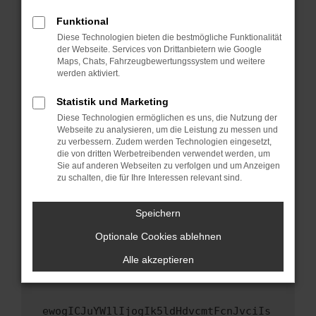
Fenster?
Funktional
Starte dein Gerät neu.
Diese Technologien bieten die bestmögliche Funktionalität
Das kann manchmal helfen, vorübergehende
der Webseite. Services von Drittanbietern wie Google
Maps, Chats, Fahrzeugbewertungssystem und weitere
Probleme zu beheben.
werden aktiviert.
Stelle sicher, dass dein Browser und dein
Betriebssystem auf dem neuesten Stand
Statistik und Marketing
sind.
Diese Technologien ermöglichen es uns, die Nutzung der
Webseite zu analysieren, um die Leistung zu messen und
Veraltete Software birgt nicht nur ein
zu verbessern. Zudem werden Technologien eingesetzt,
Sicherheitsrisiko, sondern kann auch dazu
die von dritten Werbetreibenden verwendet werden, um
führen, dass bestimmte Funktionen nicht mehr
Sie auf anderen Webseiten zu verfolgen und um Anzeigen
unterstützt werden.
zu schalten, die für Ihre Interessen relevant sind.
Wende dich an den Webseitenbetreiber.
Speichern
Wenn du alle oben genannten Schritte versucht
hast, kontaktiere uns bitte. Wir werden
Optionale Cookies ablehnen
versuchen, das Problem zu beheben. Du kannst
Alle akzeptieren
uns diesen Text schicken, um uns bei der
Fehlersuche zu unterstützen:
ewogICJuYW1lIjogIk5ldHdvcmtFcnJvciIs