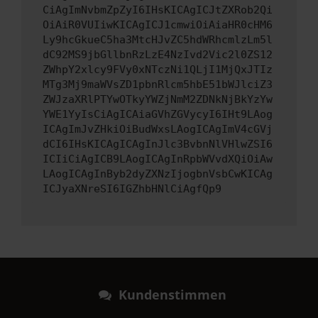
CiAgImNvbmZpZyI6IHsKICAgICJtZXRob2Qi
OiAiR0VUIiwKICAgICJ1cmwiOiAiaHR0cHM6
Ly9hcGkueC5ha3MtcHJvZC5hdWRhcmlzLm5l
dC92MS9jbGllbnRzLzE4NzIvd2Vic2l0ZS12
ZWhpY2xlcy9FVy0xNTczNi1QLjI1MjQxJTIz
MTg3Mj9maWVsZD1pbnRlcm5hbE51bWJlciZ3
ZWJzaXRlPTYwOTkyYWZjNmM2ZDNkNjBkYzYw
YWE1YyIsCiAgICAiaGVhZGVycyI6IHt9LAog
ICAgImJvZHkiOiBudWxsLAogICAgImV4cGVj
dCI6IHsKICAgICAgInJlc3BvbnNlVHlwZSI6
ICIiCiAgICB9LAogICAgInRpbWVvdXQiOiAw
LAogICAgInByb2dyZXNzIjogbnVsbCwKICAg
ICJyaXNreSI6IGZhbHNlCiAgfQp9
Kundenstimmen