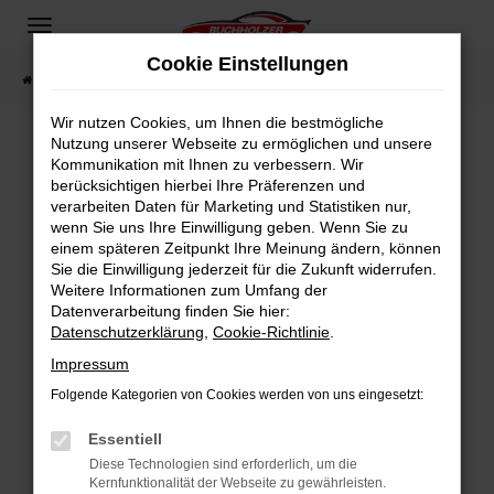
Zum
Hauptinhalt
Cookie Einstellungen
springen
Startseite
Fahrzeugangebote
Fahrzeugsuche
Wir nutzen Cookies, um Ihnen die bestmögliche
Nutzung unserer Webseite zu ermöglichen und unsere
Kommunikation mit Ihnen zu verbessern. Wir
Fehler: Network Error
berücksichtigen hierbei Ihre Präferenzen und
verarbeiten Daten für Marketing und Statistiken nur,
Beim Laden ist ein Fehler aufgetreten.
wenn Sie uns Ihre Einwilligung geben. Wenn Sie zu
Hier sind ein paar Tipps, die dir helfen können:
einem späteren Zeitpunkt Ihre Meinung ändern, können
Sie die Einwilligung jederzeit für die Zukunft widerrufen.
Überprüfe deine Firewall und deine
Weitere Informationen zum Umfang der
Internetverbindung.
Datenverarbeitung finden Sie hier:
Datenschutzerklärung
,
Cookie-Richtlinie
.
Laden andere Webseiten, zum Beispiel deine
Suchmaschine?
Impressum
Prüfe deine Browsererweiterungen.
Folgende Kategorien von Cookies werden von uns eingesetzt:
Manche Erweiterungen, wie Werbeblocker,
Essentiell
können das Laden bestimmter Seiten
verhindern. Funktioniert die Seite in einem
Diese Technologien sind erforderlich, um die
Kernfunktionalität der Webseite zu gewährleisten.
anderen Browser oder in einem privaten