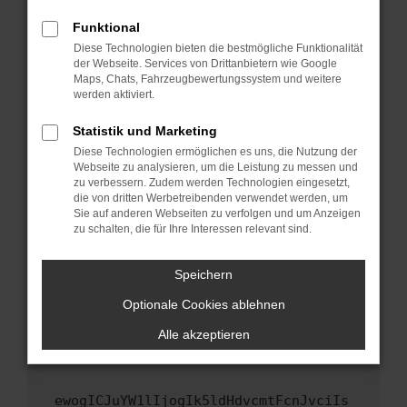
Fenster?
Funktional
Starte dein Gerät neu.
Diese Technologien bieten die bestmögliche Funktionalität
Das kann manchmal helfen, vorübergehende
der Webseite. Services von Drittanbietern wie Google
Maps, Chats, Fahrzeugbewertungssystem und weitere
Probleme zu beheben.
werden aktiviert.
Stelle sicher, dass dein Browser und dein
Betriebssystem auf dem neuesten Stand
Statistik und Marketing
sind.
Diese Technologien ermöglichen es uns, die Nutzung der
Webseite zu analysieren, um die Leistung zu messen und
Veraltete Software birgt nicht nur ein
zu verbessern. Zudem werden Technologien eingesetzt,
Sicherheitsrisiko, sondern kann auch dazu
die von dritten Werbetreibenden verwendet werden, um
führen, dass bestimmte Funktionen nicht mehr
Sie auf anderen Webseiten zu verfolgen und um Anzeigen
unterstützt werden.
zu schalten, die für Ihre Interessen relevant sind.
Wende dich an den Webseitenbetreiber.
Speichern
Wenn du alle oben genannten Schritte versucht
hast, kontaktiere uns bitte. Wir werden
Optionale Cookies ablehnen
versuchen, das Problem zu beheben. Du kannst
Alle akzeptieren
uns diesen Text schicken, um uns bei der
Fehlersuche zu unterstützen:
ewogICJuYW1lIjogIk5ldHdvcmtFcnJvciIs