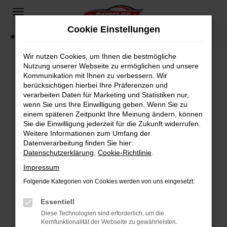
Zum
Hauptinhalt
Cookie Einstellungen
springen
Startseite
Fahrzeugangebote
Fahrzeugsuche
Wir nutzen Cookies, um Ihnen die bestmögliche
Nutzung unserer Webseite zu ermöglichen und unsere
Kommunikation mit Ihnen zu verbessern. Wir
Fehler: Network Error
berücksichtigen hierbei Ihre Präferenzen und
verarbeiten Daten für Marketing und Statistiken nur,
Beim Laden ist ein Fehler aufgetreten.
wenn Sie uns Ihre Einwilligung geben. Wenn Sie zu
Hier sind ein paar Tipps, die dir helfen können:
einem späteren Zeitpunkt Ihre Meinung ändern, können
Sie die Einwilligung jederzeit für die Zukunft widerrufen.
Überprüfe deine Firewall und deine
Weitere Informationen zum Umfang der
Internetverbindung.
Datenverarbeitung finden Sie hier:
Datenschutzerklärung
,
Cookie-Richtlinie
.
Laden andere Webseiten, zum Beispiel deine
Suchmaschine?
Impressum
Prüfe deine Browsererweiterungen.
Folgende Kategorien von Cookies werden von uns eingesetzt:
Manche Erweiterungen, wie Werbeblocker,
Essentiell
können das Laden bestimmter Seiten
verhindern. Funktioniert die Seite in einem
Diese Technologien sind erforderlich, um die
Kernfunktionalität der Webseite zu gewährleisten.
anderen Browser oder in einem privaten