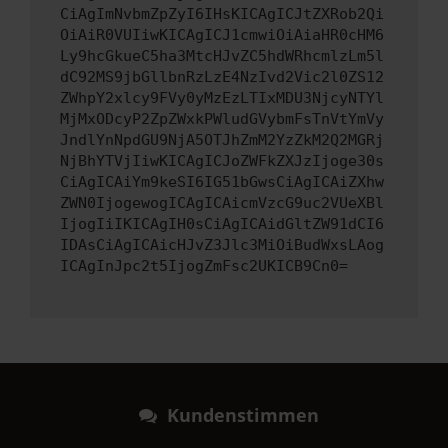
CiAgImNvbmZpZyI6IHsKICAgICJtZXRob2Qi
OiAiR0VUIiwKICAgICJ1cmwiOiAiaHR0cHM6
Ly9hcGkueC5ha3MtcHJvZC5hdWRhcmlzLm5l
dC92MS9jbGllbnRzLzE4NzIvd2Vic2l0ZS12
ZWhpY2xlcy9FVy0yMzEzLTIxMDU3NjcyNTYl
MjMxODcyP2ZpZWxkPWludGVybmFsTnVtYmVy
JndlYnNpdGU9NjA5OTJhZmM2YzZkM2Q2MGRj
NjBhYTVjIiwKICAgICJoZWFkZXJzIjoge30s
CiAgICAiYm9keSI6IG51bGwsCiAgICAiZXhw
ZWN0IjogewogICAgICAicmVzcG9uc2VUeXBl
IjogIiIKICAgIH0sCiAgICAidGltZW91dCI6
IDAsCiAgICAicHJvZ3Jlc3MiOiBudWxsLAog
ICAgInJpc2t5IjogZmFsc2UKICB9Cn0=
Kundenstimmen