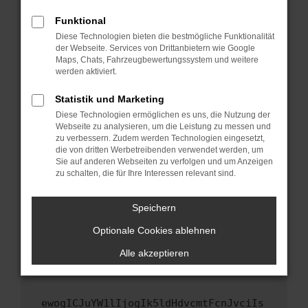
Fenster?
Funktional
Starte dein Gerät neu.
Diese Technologien bieten die bestmögliche Funktionalität
Das kann manchmal helfen, vorübergehende
der Webseite. Services von Drittanbietern wie Google
Maps, Chats, Fahrzeugbewertungssystem und weitere
Probleme zu beheben.
werden aktiviert.
Stelle sicher, dass dein Browser und dein
Betriebssystem auf dem neuesten Stand
Statistik und Marketing
sind.
Diese Technologien ermöglichen es uns, die Nutzung der
Webseite zu analysieren, um die Leistung zu messen und
Veraltete Software birgt nicht nur ein
zu verbessern. Zudem werden Technologien eingesetzt,
Sicherheitsrisiko, sondern kann auch dazu
die von dritten Werbetreibenden verwendet werden, um
führen, dass bestimmte Funktionen nicht mehr
Sie auf anderen Webseiten zu verfolgen und um Anzeigen
unterstützt werden.
zu schalten, die für Ihre Interessen relevant sind.
Wende dich an den Webseitenbetreiber.
Speichern
Wenn du alle oben genannten Schritte versucht
hast, kontaktiere uns bitte. Wir werden
Optionale Cookies ablehnen
versuchen, das Problem zu beheben. Du kannst
Alle akzeptieren
uns diesen Text schicken, um uns bei der
Fehlersuche zu unterstützen:
ewogICJuYW1lIjogIk5ldHdvcmtFcnJvciIs