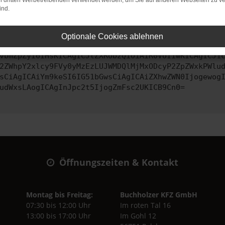
on dritten Werbetreibenden verwendet werden, um Sie auf anderen Webseiten zu ve
ind.
ontaktiere uns bitte. Wir werden versuchen, das Problem zu behe
Optionale Cookies ablehnen
vbmZpZyI6IHsKICAgICJtZXRob2QiOiAiR0VUIiwKICAgICJ1
2ZWhpY2xlcy9FVy0yMzEzLUJWMDQlMjMxODcyP2ZpZWxkPWlu
sCiAgICAiYm9keSI6IG51bGwsCiAgICAiZXhwZWN0Ijogewog
udWxsLAogICAgInJpc2t5IjogZmFsc2UKICB9Cn0=
Öffnungszeiten & Kontakt
Montag bis Freitag:
Buchholzer KFZ GmbH
07:30 bis 12:00 Uhr
Im roten Tal 16
13:00 bis 17:00 Uhr
Im Gohl 12