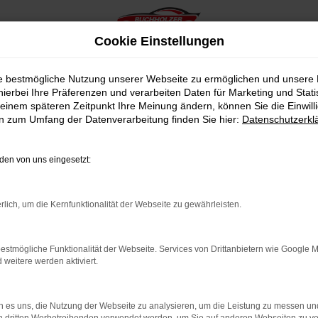
Cookie Einstellungen
ie bestmögliche Nutzung unserer Webseite zu ermöglichen und unsere
hierbei Ihre Präferenzen und verarbeiten Daten für Marketing und Stati
einem späteren Zeitpunkt Ihre Meinung ändern, können Sie die Einwillig
en zum Umfang der Datenverarbeitung finden Sie hier:
Datenschutzerkl
en von uns eingesetzt:
indung.
hine?
rlich, um die Kernfunktionalität der Webseite zu gewährleisten.
aden bestimmter Seiten verhindern. Funktioniert die Seite in e
estmögliche Funktionalität der Webseite. Services von Drittanbietern wie Google 
eitere werden aktiviert.
 zu beheben.
bssystem auf dem neuesten Stand sind.
 es uns, die Nutzung der Webseite zu analysieren, um die Leistung zu messen u
ko, sondern kann auch dazu führen, dass bestimmte Funktionen nic