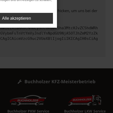
rfolgen und um Anzeigen zu schalten,
ben. Du kannst uns diesen Text schicken, um uns bei der
Alle akzeptieren
cmwiOiAiaHR0cHM6Ly9hcGkueC5ha3MtcHJvZC5hdWRh
dGVybmFsTnVtYmVyJndlYnNpdGU9NjA5OTJhZmM2YzZk
ICAgICAicmVzcG9uc2VUeXBlIjogIiIKICAgIH0sCiAg
Buchholzer KFZ-Meisterbetrieb
Buchholzer PKW Service
Buchholzer LKW Service