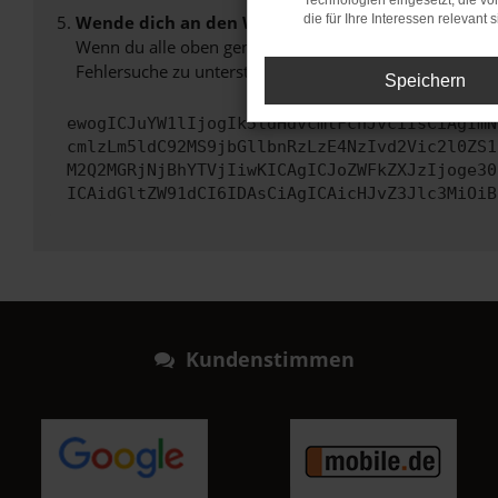
Technologien eingesetzt, die v
Wende dich an den Webseitenbetreiber.
die für Ihre Interessen relevant s
Wenn du alle oben genannten Schritte versucht hast, k
Fehlersuche zu unterstützen:
Speichern
ewogICJuYW1lIjogIk5ldHdvcmtFcnJvciIsCiAgImN
cmlzLm5ldC92MS9jbGllbnRzLzE4NzIvd2Vic2l0ZS1
M2Q2MGRjNjBhYTVjIiwKICAgICJoZWFkZXJzIjoge30
ICAidGltZW91dCI6IDAsCiAgICAicHJvZ3Jlc3MiOiB
Kundenstimmen