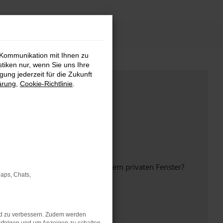
 Kommunikation mit Ihnen zu
stiken nur, wenn Sie uns Ihre
ung jederzeit für die Zukunft
ärung
,
Cookie-Richtlinie
.
inem anderen Browser oder in einem privaten Fenster?
Maps, Chats,
nd zu verbessern. Zudem werden
ht mehr unterstützt werden.