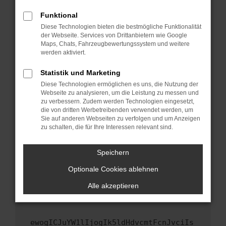
Fenster?
Funktional
Starte dein Gerät neu.
Diese Technologien bieten die bestmögliche Funktionalität
Das kann manchmal helfen, vorübergehende
der Webseite. Services von Drittanbietern wie Google
Maps, Chats, Fahrzeugbewertungssystem und weitere
Probleme zu beheben.
werden aktiviert.
Stelle sicher, dass dein Browser und dein
Betriebssystem auf dem neuesten Stand
Statistik und Marketing
sind.
Diese Technologien ermöglichen es uns, die Nutzung der
Webseite zu analysieren, um die Leistung zu messen und
Veraltete Software birgt nicht nur ein
zu verbessern. Zudem werden Technologien eingesetzt,
Sicherheitsrisiko, sondern kann auch dazu
die von dritten Werbetreibenden verwendet werden, um
führen, dass bestimmte Funktionen nicht mehr
Sie auf anderen Webseiten zu verfolgen und um Anzeigen
unterstützt werden.
zu schalten, die für Ihre Interessen relevant sind.
Wende dich an den Webseitenbetreiber.
Speichern
Wenn du alle oben genannten Schritte versucht
hast, kontaktiere uns bitte. Wir werden
Optionale Cookies ablehnen
versuchen, das Problem zu beheben. Du kannst
Alle akzeptieren
uns diesen Text schicken, um uns bei der
Fehlersuche zu unterstützen:
ewogICJuYW1lIjogIk5ldHdvcmtFcnJvciIs