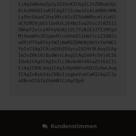
CiAgImNvbmZpZyI6IHsKICAgICJtZXRob2Qi
OiAiR0VUIiwKICAgICJ1cmwiOiAiaHR0cHM6
Ly9hcGkueC5ha3MtcHJvZC5hdWRhcmlzLm5l
dC92MS9jbGllbnRzLzE4NzIvd2Vic2l0ZS12
ZWhpY2xlcy9FVy0xNjI2LTYyNjE3JTIzMTg3
Mj9maWVsZD1pbnRlcm5hbE51bWJlciZ3ZWJz
aXRlPTYwOTkyYWZjNmM2ZDNkNjBkYzYwYWE1
YyIsCiAgICAiaGVhZGVycyI6IHt9LAogICAg
ImJvZHkiOiBudWxsLAogICAgImV4cGVjdCI6
IHsKICAgICAgInJlc3BvbnNlVHlwZSI6ICIi
CiAgICB9LAogICAgInRpbWVvdXQiOiAwLAog
ICAgInByb2dyZXNzIjogbnVsbCwKICAgICJy
aXNreSI6IGZhbHNlCiAgfQp9
Kundenstimmen