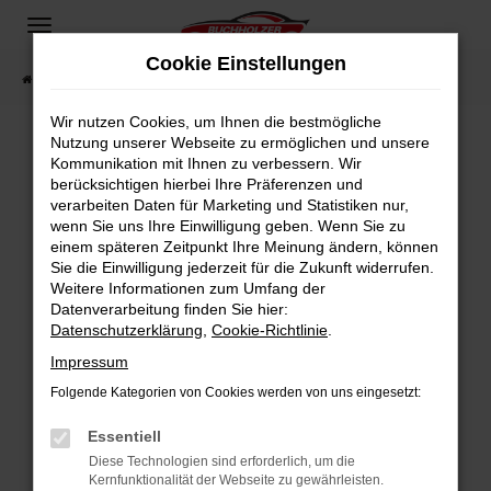
Zum
Hauptinhalt
Cookie Einstellungen
springen
Startseite
Fahrzeugangebote
Fahrzeugsuche
Wir nutzen Cookies, um Ihnen die bestmögliche
Nutzung unserer Webseite zu ermöglichen und unsere
Kommunikation mit Ihnen zu verbessern. Wir
Fehler: Network Error
berücksichtigen hierbei Ihre Präferenzen und
verarbeiten Daten für Marketing und Statistiken nur,
Beim Laden ist ein Fehler aufgetreten.
wenn Sie uns Ihre Einwilligung geben. Wenn Sie zu
Hier sind ein paar Tipps, die dir helfen können:
einem späteren Zeitpunkt Ihre Meinung ändern, können
Sie die Einwilligung jederzeit für die Zukunft widerrufen.
Überprüfe deine Firewall und deine
Weitere Informationen zum Umfang der
Internetverbindung.
Datenverarbeitung finden Sie hier:
Datenschutzerklärung
,
Cookie-Richtlinie
.
Laden andere Webseiten, zum Beispiel deine
Suchmaschine?
Impressum
Prüfe deine Browsererweiterungen.
Folgende Kategorien von Cookies werden von uns eingesetzt:
Manche Erweiterungen, wie Werbeblocker,
Essentiell
können das Laden bestimmter Seiten
verhindern. Funktioniert die Seite in einem
Diese Technologien sind erforderlich, um die
Kernfunktionalität der Webseite zu gewährleisten.
anderen Browser oder in einem privaten