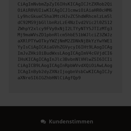
CiAgImNvbmZpZyI6IHsKICAgICJtZXRob2Qi
OiAiR0VUIiwKICAgICJ1cmwiOiAiaHR0cHM6
Ly9hcGkueC5ha3MtcHJvZC5hdWRhcmlzLm5l
dC92MS9jbGllbnRzLzE4NzIvd2Vic2l0ZS12
ZWhpY2xlcy9FVy0xNjI2LTYyNTY5JTIzMTg3
Mj9maWVsZD1pbnRlcm5hbE51bWJlciZ3ZWJz
aXRlPTYwOTkyYWZjNmM2ZDNkNjBkYzYwYWE1
YyIsCiAgICAiaGVhZGVycyI6IHt9LAogICAg
ImJvZHkiOiBudWxsLAogICAgImV4cGVjdCI6
IHsKICAgICAgInJlc3BvbnNlVHlwZSI6ICIi
CiAgICB9LAogICAgInRpbWVvdXQiOiAwLAog
ICAgInByb2dyZXNzIjogbnVsbCwKICAgICJy
aXNreSI6IGZhbHNlCiAgfQp9
Kundenstimmen