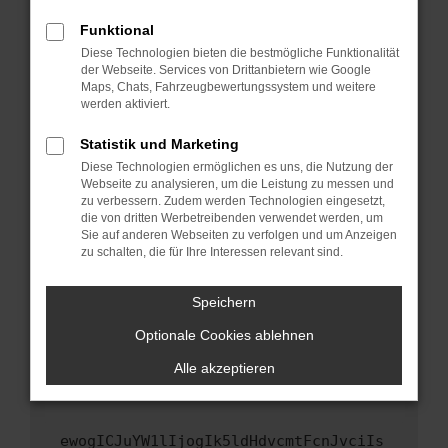
Fenster?
Funktional
Starte dein Gerät neu.
Diese Technologien bieten die bestmögliche Funktionalität
Das kann manchmal helfen, vorübergehende
der Webseite. Services von Drittanbietern wie Google
Maps, Chats, Fahrzeugbewertungssystem und weitere
Probleme zu beheben.
werden aktiviert.
Stelle sicher, dass dein Browser und dein
Betriebssystem auf dem neuesten Stand
Statistik und Marketing
sind.
Diese Technologien ermöglichen es uns, die Nutzung der
Webseite zu analysieren, um die Leistung zu messen und
Veraltete Software birgt nicht nur ein
zu verbessern. Zudem werden Technologien eingesetzt,
Sicherheitsrisiko, sondern kann auch dazu
die von dritten Werbetreibenden verwendet werden, um
führen, dass bestimmte Funktionen nicht mehr
Sie auf anderen Webseiten zu verfolgen und um Anzeigen
unterstützt werden.
zu schalten, die für Ihre Interessen relevant sind.
Wende dich an den Webseitenbetreiber.
Speichern
Wenn du alle oben genannten Schritte versucht
hast, kontaktiere uns bitte. Wir werden
Optionale Cookies ablehnen
versuchen, das Problem zu beheben. Du kannst
Alle akzeptieren
uns diesen Text schicken, um uns bei der
Fehlersuche zu unterstützen:
ewogICJuYW1lIjogIk5ldHdvcmtFcnJvciIs