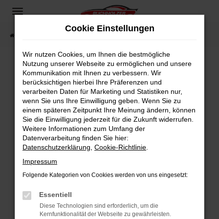
Zum
Hauptinhalt
Cookie Einstellungen
springen
Startseite
Fahrzeugangebote
Fahrzeugsuche
Wir nutzen Cookies, um Ihnen die bestmögliche
Nutzung unserer Webseite zu ermöglichen und unsere
Kommunikation mit Ihnen zu verbessern. Wir
Fehler: Network Error
berücksichtigen hierbei Ihre Präferenzen und
verarbeiten Daten für Marketing und Statistiken nur,
Beim Laden ist ein Fehler aufgetreten.
wenn Sie uns Ihre Einwilligung geben. Wenn Sie zu
Hier sind ein paar Tipps, die dir helfen können:
einem späteren Zeitpunkt Ihre Meinung ändern, können
Sie die Einwilligung jederzeit für die Zukunft widerrufen.
Überprüfe deine Firewall und deine
Weitere Informationen zum Umfang der
Internetverbindung.
Datenverarbeitung finden Sie hier:
Datenschutzerklärung
,
Cookie-Richtlinie
.
Laden andere Webseiten, zum Beispiel deine
Suchmaschine?
Impressum
Prüfe deine Browsererweiterungen.
Folgende Kategorien von Cookies werden von uns eingesetzt:
Manche Erweiterungen, wie Werbeblocker,
Essentiell
können das Laden bestimmter Seiten
verhindern. Funktioniert die Seite in einem
Diese Technologien sind erforderlich, um die
Kernfunktionalität der Webseite zu gewährleisten.
anderen Browser oder in einem privaten