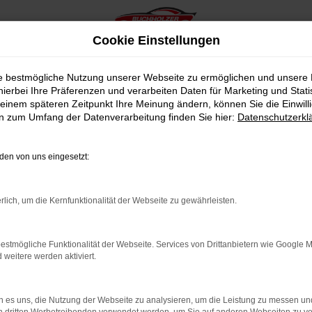
Cookie Einstellungen
ie bestmögliche Nutzung unserer Webseite zu ermöglichen und unsere
hierbei Ihre Präferenzen und verarbeiten Daten für Marketing und Stati
einem späteren Zeitpunkt Ihre Meinung ändern, können Sie die Einwillig
en zum Umfang der Datenverarbeitung finden Sie hier:
Datenschutzerkl
en von uns eingesetzt:
indung.
hine?
rlich, um die Kernfunktionalität der Webseite zu gewährleisten.
aden bestimmter Seiten verhindern. Funktioniert die Seite in e
estmögliche Funktionalität der Webseite. Services von Drittanbietern wie Google 
eitere werden aktiviert.
 zu beheben.
bssystem auf dem neuesten Stand sind.
 es uns, die Nutzung der Webseite zu analysieren, um die Leistung zu messen u
ko, sondern kann auch dazu führen, dass bestimmte Funktionen nic