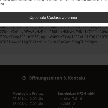
on dritten Werbetreibenden verwendet werden, um Sie auf anderen Webseiten zu ve
ind.
ontaktiere uns bitte. Wir werden versuchen, das Problem zu behe
Optionale Cookies ablehnen
vbmZpZyI6IHsKICAgICJtZXRob2QiOiAiR0VUIiwKICAgICJ1
2ZWhpY2xlcy9FVy0yMzEzLUJBQUUtMSUyMzE4NzI/ZmllbGQ9
7fSwKICAgICJib2R5IjogbnVsbCwKICAgICJleHBlY3QiOiB7
6IG51bGwsCiAgICAicmlza3kiOiBmYWxzZQogIH0KfQ==
Öffnungszeiten & Kontakt
Montag bis Freitag:
Buchholzer KFZ GmbH
07:30 bis 12:00 Uhr
Im roten Tal 16
13:00 bis 17:00 Uhr
Im Gohl 12