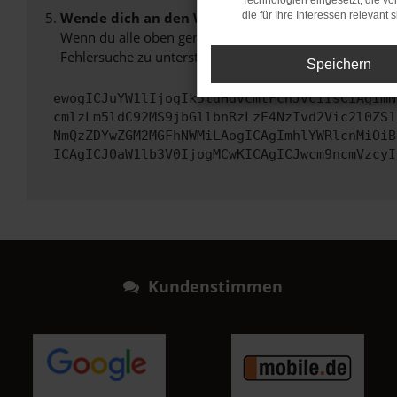
Technologien eingesetzt, die v
Wende dich an den Webseitenbetreiber.
die für Ihre Interessen relevant s
Wenn du alle oben genannten Schritte versucht hast, k
Fehlersuche zu unterstützen:
Speichern
ewogICJuYW1lIjogIk5ldHdvcmtFcnJvciIsCiAgImN
cmlzLm5ldC92MS9jbGllbnRzLzE4NzIvd2Vic2l0ZS1
NmQzZDYwZGM2MGFhNWMiLAogICAgImhlYWRlcnMiOiB
ICAgICJ0aW1lb3V0IjogMCwKICAgICJwcm9ncmVzcyI
Kundenstimmen