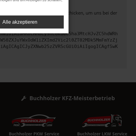
rfolgen und um Anzeigen zu schalten,
ben. Du kannst uns diesen Text schicken, um uns bei der
Alle akzeptieren
cmwiOiAiaHR0cHM6Ly9hcGkueC5ha3MtcHJvZC5hdWRh
aW50ZXJuYWxOdW1iZXImd2Vic2l0ZT02MDk5MmFmYzZj
CiAgICAgICJyZXNwb25zZVR5cGUiOiAiIgogICAgfSwK
Buchholzer KFZ-Meisterbetrieb
Buchholzer PKW Service
Buchholzer LKW Service