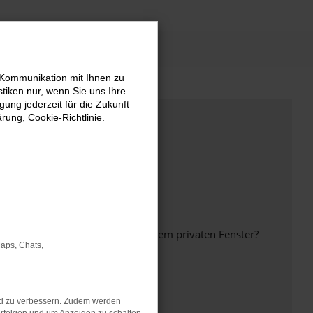
 Kommunikation mit Ihnen zu
stiken nur, wenn Sie uns Ihre
ung jederzeit für die Zukunft
ärung
,
Cookie-Richtlinie
.
inem anderen Browser oder in einem privaten Fenster?
Maps, Chats,
nd zu verbessern. Zudem werden
ht mehr unterstützt werden.