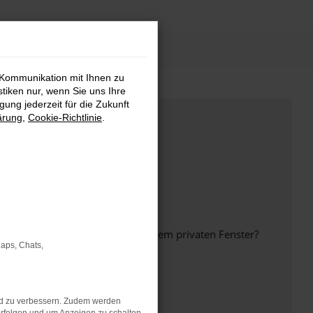
 Kommunikation mit Ihnen zu
stiken nur, wenn Sie uns Ihre
ung jederzeit für die Zukunft
ärung
,
Cookie-Richtlinie
.
inem anderen Browser oder in einem privaten Fenster?
Maps, Chats,
nd zu verbessern. Zudem werden
ht mehr unterstützt werden.