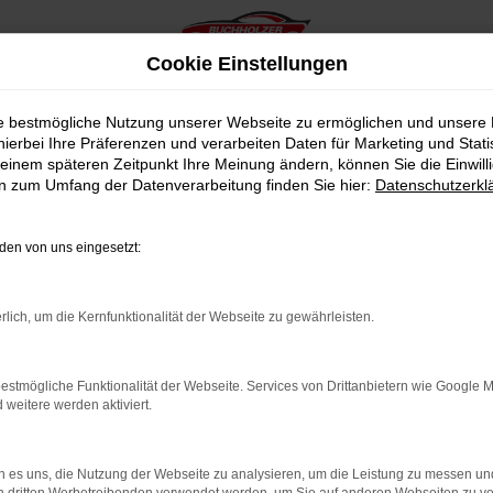
Cookie Einstellungen
ie bestmögliche Nutzung unserer Webseite zu ermöglichen und unsere
hierbei Ihre Präferenzen und verarbeiten Daten für Marketing und Stati
einem späteren Zeitpunkt Ihre Meinung ändern, können Sie die Einwillig
en zum Umfang der Datenverarbeitung finden Sie hier:
Datenschutzerkl
en von uns eingesetzt:
indung.
hine?
rlich, um die Kernfunktionalität der Webseite zu gewährleisten.
aden bestimmter Seiten verhindern. Funktioniert die Seite in e
estmögliche Funktionalität der Webseite. Services von Drittanbietern wie Google 
eitere werden aktiviert.
 zu beheben.
bssystem auf dem neuesten Stand sind.
 es uns, die Nutzung der Webseite zu analysieren, um die Leistung zu messen u
ko, sondern kann auch dazu führen, dass bestimmte Funktionen nic