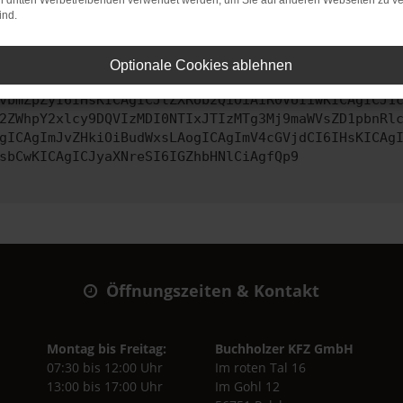
on dritten Werbetreibenden verwendet werden, um Sie auf anderen Webseiten zu ve
ind.
ontaktiere uns bitte. Wir werden versuchen, das Problem zu behe
Optionale Cookies ablehnen
vbmZpZyI6IHsKICAgICJtZXRob2QiOiAiR0VUIiwKICAgICJ1
2ZWhpY2xlcy9DQVIzMDI0NTIxJTIzMTg3Mj9maWVsZD1pbnRl
gICAgImJvZHkiOiBudWxsLAogICAgImV4cGVjdCI6IHsKICAg
sbCwKICAgICJyaXNreSI6IGZhbHNlCiAgfQp9
Öffnungszeiten & Kontakt
Montag bis Freitag:
Buchholzer KFZ GmbH
07:30 bis 12:00 Uhr
Im roten Tal 16
13:00 bis 17:00 Uhr
Im Gohl 12