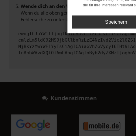
Technologien eingesetzt, die v
Wende dich an den Webseitenbetreiber.
die für Ihre Interessen relevant s
Wenn du alle oben genannten Schritte versucht hast, k
Fehlersuche zu unterstützen:
Speichern
ewogICJuYW1lIjogIk5ldHdvcmtFcnJvciIsCiAgImN
cmlzLm5ldC92MS9jbGllbnRzLzE4NzIvd2Vic2l0ZS1
NjBkYzYwYWE1YyIsCiAgICAiaGVhZGVycyI6IHt9LAo
InRpbWVvdXQiOiAwLAogICAgInByb2dyZXNzIjogbnV
Kundenstimmen