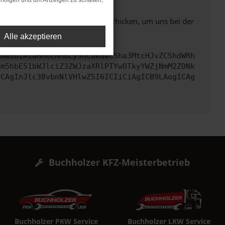
rfolgen und um Anzeigen zu schalten,
ben. Du kannst uns diesen Text schicken, um uns bei der
Alle akzeptieren
cmwiOiAiaHR0cHM6Ly9hcGkueC5ha3MtcHJvZC5hdWRh
cm5hbE51bWJlciZ3ZWJzaXRlPTYwOTkyYWZjNmM2ZDNk
ICAgInJlc3BvbnNlVHlwZSI6ICIiCiAgICB9LAogICAg
Buchholzer KFZ-Meisterbetrieb
Buchholzer PKW Service
Buchholzer LKW Service