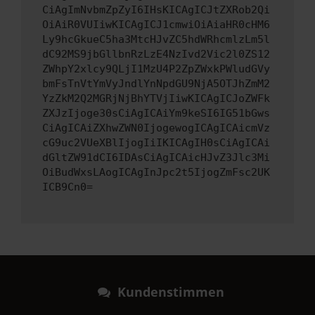
CiAgImNvbmZpZyI6IHsKICAgICJtZXRob2Qi
OiAiR0VUIiwKICAgICJ1cmwiOiAiaHR0cHM6
Ly9hcGkueC5ha3MtcHJvZC5hdWRhcmlzLm5l
dC92MS9jbGllbnRzLzE4NzIvd2Vic2l0ZS12
ZWhpY2xlcy9QLjI1MzU4P2ZpZWxkPWludGVy
bmFsTnVtYmVyJndlYnNpdGU9NjA5OTJhZmM2
YzZkM2Q2MGRjNjBhYTVjIiwKICAgICJoZWFk
ZXJzIjoge30sCiAgICAiYm9keSI6IG51bGws
CiAgICAiZXhwZWN0IjogewogICAgICAicmVz
cG9uc2VUeXBlIjogIiIKICAgIH0sCiAgICAi
dGltZW91dCI6IDAsCiAgICAicHJvZ3Jlc3Mi
OiBudWxsLAogICAgInJpc2t5IjogZmFsc2UK
ICB9Cn0=
Kundenstimmen