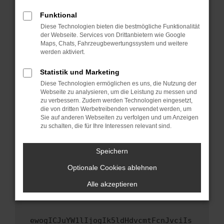
Fenster?
Funktional
Starte dein Gerät neu.
Diese Technologien bieten die bestmögliche Funktionalität
Das kann manchmal helfen, vorübergehende
der Webseite. Services von Drittanbietern wie Google
Maps, Chats, Fahrzeugbewertungssystem und weitere
Probleme zu beheben.
werden aktiviert.
Stelle sicher, dass dein Browser und dein
Betriebssystem auf dem neuesten Stand
Statistik und Marketing
sind.
Diese Technologien ermöglichen es uns, die Nutzung der
Webseite zu analysieren, um die Leistung zu messen und
Veraltete Software birgt nicht nur ein
zu verbessern. Zudem werden Technologien eingesetzt,
Sicherheitsrisiko, sondern kann auch dazu
die von dritten Werbetreibenden verwendet werden, um
führen, dass bestimmte Funktionen nicht mehr
Sie auf anderen Webseiten zu verfolgen und um Anzeigen
unterstützt werden.
zu schalten, die für Ihre Interessen relevant sind.
Wende dich an den Webseitenbetreiber.
Speichern
Wenn du alle oben genannten Schritte versucht
hast, kontaktiere uns bitte. Wir werden
Optionale Cookies ablehnen
versuchen, das Problem zu beheben. Du kannst
Alle akzeptieren
uns diesen Text schicken, um uns bei der
Fehlersuche zu unterstützen:
ewogICJuYW1lIjogIk5ldHdvcmtFcnJvciIs