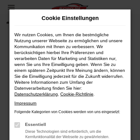
Zum
Hauptinhalt
Cookie Einstellungen
springen
Startseite
Fahrzeugangebote
Fahrzeugsuche
Wir nutzen Cookies, um Ihnen die bestmögliche
Nutzung unserer Webseite zu ermöglichen und unsere
Kommunikation mit Ihnen zu verbessern. Wir
Fehler: Network Error
berücksichtigen hierbei Ihre Präferenzen und
verarbeiten Daten für Marketing und Statistiken nur,
Beim Laden ist ein Fehler aufgetreten.
wenn Sie uns Ihre Einwilligung geben. Wenn Sie zu
Hier sind ein paar Tipps, die dir helfen können:
einem späteren Zeitpunkt Ihre Meinung ändern, können
Sie die Einwilligung jederzeit für die Zukunft widerrufen.
Überprüfe deine Firewall und deine
Weitere Informationen zum Umfang der
Internetverbindung.
Datenverarbeitung finden Sie hier:
Datenschutzerklärung
,
Cookie-Richtlinie
.
Laden andere Webseiten, zum Beispiel deine
Suchmaschine?
Impressum
Prüfe deine Browsererweiterungen.
Folgende Kategorien von Cookies werden von uns eingesetzt:
Manche Erweiterungen, wie Werbeblocker,
Essentiell
können das Laden bestimmter Seiten
verhindern. Funktioniert die Seite in einem
Diese Technologien sind erforderlich, um die
Kernfunktionalität der Webseite zu gewährleisten.
anderen Browser oder in einem privaten