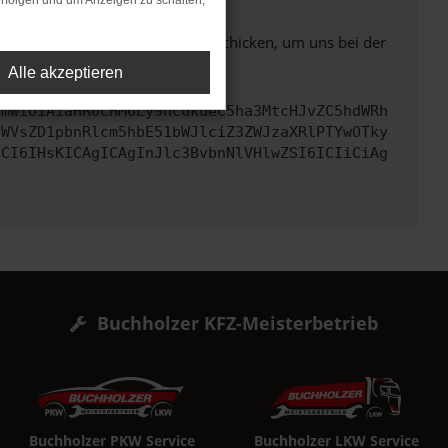
rfolgen und um Anzeigen zu schalten,
ben. Du kannst uns diesen Text schicken, um uns bei der
Alle akzeptieren
cmwiOiAiaHR0cHM6Ly9hcGkueC5ha3MtcHJvZC5hdWRh
aWVsZD1pbnRlcm5hbE51bWJlciZ3ZWJzaXRlPTYwOTky
dCI6IHsKICAgICAgInJlc3BvbnNlVHlwZSI6ICIiCiAg
Buchholzer KFZ-Meisterbetrieb
Buchholzer PKW Service
Buchholzer LKW Service