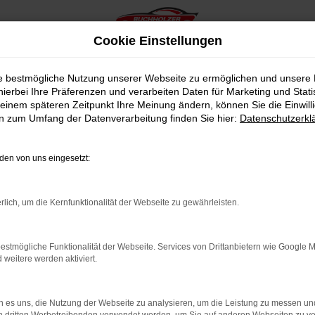
Cookie Einstellungen
ie bestmögliche Nutzung unserer Webseite zu ermöglichen und unsere
hierbei Ihre Präferenzen und verarbeiten Daten für Marketing und Stati
einem späteren Zeitpunkt Ihre Meinung ändern, können Sie die Einwillig
en zum Umfang der Datenverarbeitung finden Sie hier:
Datenschutzerkl
en von uns eingesetzt:
indung.
hine?
rlich, um die Kernfunktionalität der Webseite zu gewährleisten.
aden bestimmter Seiten verhindern. Funktioniert die Seite in e
estmögliche Funktionalität der Webseite. Services von Drittanbietern wie Google 
eitere werden aktiviert.
 zu beheben.
bssystem auf dem neuesten Stand sind.
 es uns, die Nutzung der Webseite zu analysieren, um die Leistung zu messen u
ko, sondern kann auch dazu führen, dass bestimmte Funktionen nic