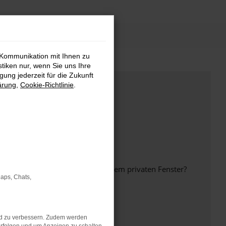
 Kommunikation mit Ihnen zu
stiken nur, wenn Sie uns Ihre
ung jederzeit für die Zukunft
ärung
,
Cookie-Richtlinie
.
inem anderen Browser oder in einem privaten Fenster?
Maps, Chats,
nd zu verbessern. Zudem werden
ht mehr unterstützt werden.