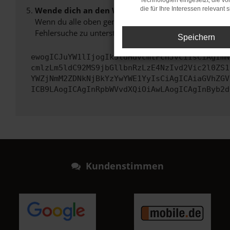
Technologien eingesetzt, die v
Wende dich an den Webseitenbetreiber.
die für Ihre Interessen relevant s
Wenn du alle oben genannten Schritte versucht hast, k
Fehlersuche zu unterstützen:
Speichern
ewogICJuYW1lIjogIk5ldHdvcmtFcnJvciIsCiAgImN
cmlzLm5ldC92MS9jbGllbnRzLzE4NzIvd2Vic2l0ZS1
YWZjNmM2ZDNkNjBkYzYwYWE1YyIsCiAgICAiaGVhZGV
ICB9LAogICAgInRpbWVvdXQiOiAwLAogICAgInByb2d
Kundenstimmen