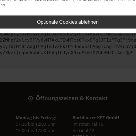
on dritten Werbetreibenden verwendet werden, um Sie auf anderen Webseiten zu ve
ind.
ontaktiere uns bitte. Wir werden versuchen, das Problem zu behe
Optionale Cookies ablehnen
vbmZpZyI6IHsKICAgICJtZXRob2QiOiAiR0VUIiwKICAgICJ1
2ZWhpY2xlcy9FVy0yNTAxLTIwMTctOTkxOTg3JTIzMTg3Mj9m
ycyI6IHt9LAogICAgImJvZHkiOiBudWxsLAogICAgImV4cGVj
yZXNzIjogbnVsbCwKICAgICJyaXNreSI6IGZhbHNlCiAgfQp9
Öffnungszeiten & Kontakt
Montag bis Freitag:
Buchholzer KFZ GmbH
07:30 bis 12:00 Uhr
Im roten Tal 16
13:00 bis 17:00 Uhr
Im Gohl 12