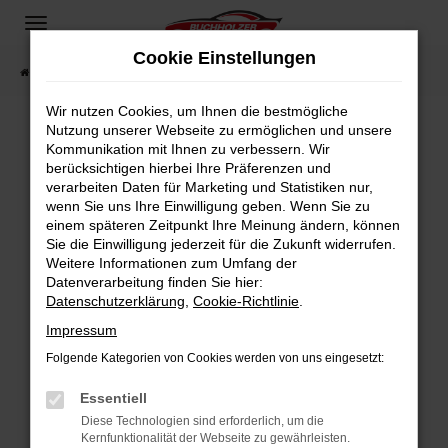
Zum
Hauptinhalt
Cookie Einstellungen
springen
Startseite
Fahrzeugangebote
Fahrzeugsuche
Wir nutzen Cookies, um Ihnen die bestmögliche
Nutzung unserer Webseite zu ermöglichen und unsere
Kommunikation mit Ihnen zu verbessern. Wir
Fehler: Network Error
berücksichtigen hierbei Ihre Präferenzen und
verarbeiten Daten für Marketing und Statistiken nur,
Beim Laden ist ein Fehler aufgetreten.
wenn Sie uns Ihre Einwilligung geben. Wenn Sie zu
Hier sind ein paar Tipps, die dir helfen können:
einem späteren Zeitpunkt Ihre Meinung ändern, können
Sie die Einwilligung jederzeit für die Zukunft widerrufen.
Überprüfe deine Firewall und deine
Weitere Informationen zum Umfang der
Internetverbindung.
Datenverarbeitung finden Sie hier:
Datenschutzerklärung
,
Cookie-Richtlinie
.
Laden andere Webseiten, zum Beispiel deine
Suchmaschine?
Impressum
Prüfe deine Browsererweiterungen.
Folgende Kategorien von Cookies werden von uns eingesetzt:
Manche Erweiterungen, wie Werbeblocker,
Essentiell
können das Laden bestimmter Seiten
verhindern. Funktioniert die Seite in einem
Diese Technologien sind erforderlich, um die
Kernfunktionalität der Webseite zu gewährleisten.
anderen Browser oder in einem privaten