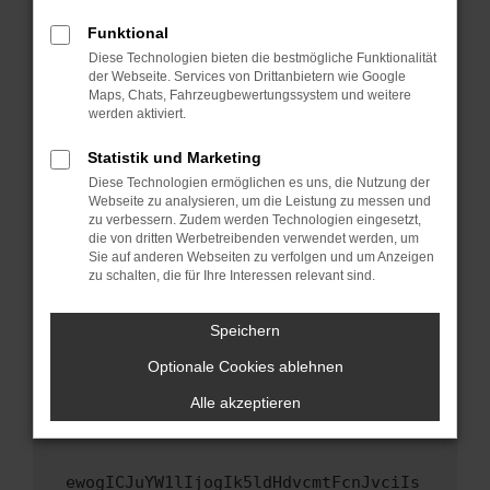
Fenster?
Funktional
Starte dein Gerät neu.
Diese Technologien bieten die bestmögliche Funktionalität
Das kann manchmal helfen, vorübergehende
der Webseite. Services von Drittanbietern wie Google
Maps, Chats, Fahrzeugbewertungssystem und weitere
Probleme zu beheben.
werden aktiviert.
Stelle sicher, dass dein Browser und dein
Betriebssystem auf dem neuesten Stand
Statistik und Marketing
sind.
Diese Technologien ermöglichen es uns, die Nutzung der
Webseite zu analysieren, um die Leistung zu messen und
Veraltete Software birgt nicht nur ein
zu verbessern. Zudem werden Technologien eingesetzt,
Sicherheitsrisiko, sondern kann auch dazu
die von dritten Werbetreibenden verwendet werden, um
führen, dass bestimmte Funktionen nicht mehr
Sie auf anderen Webseiten zu verfolgen und um Anzeigen
unterstützt werden.
zu schalten, die für Ihre Interessen relevant sind.
Wende dich an den Webseitenbetreiber.
Speichern
Wenn du alle oben genannten Schritte versucht
hast, kontaktiere uns bitte. Wir werden
Optionale Cookies ablehnen
versuchen, das Problem zu beheben. Du kannst
Alle akzeptieren
uns diesen Text schicken, um uns bei der
Fehlersuche zu unterstützen:
ewogICJuYW1lIjogIk5ldHdvcmtFcnJvciIs