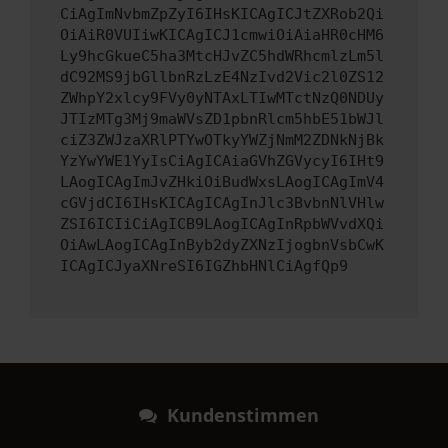
CiAgImNvbmZpZyI6IHsKICAgICJtZXRob2Qi
OiAiR0VUIiwKICAgICJ1cmwiOiAiaHR0cHM6
Ly9hcGkueC5ha3MtcHJvZC5hdWRhcmlzLm5l
dC92MS9jbGllbnRzLzE4NzIvd2Vic2l0ZS12
ZWhpY2xlcy9FVy0yNTAxLTIwMTctNzQ0NDUy
JTIzMTg3Mj9maWVsZD1pbnRlcm5hbE51bWJl
ciZ3ZWJzaXRlPTYwOTkyYWZjNmM2ZDNkNjBk
YzYwYWE1YyIsCiAgICAiaGVhZGVycyI6IHt9
LAogICAgImJvZHkiOiBudWxsLAogICAgImV4
cGVjdCI6IHsKICAgICAgInJlc3BvbnNlVHlw
ZSI6ICIiCiAgICB9LAogICAgInRpbWVvdXQi
OiAwLAogICAgInByb2dyZXNzIjogbnVsbCwK
ICAgICJyaXNreSI6IGZhbHNlCiAgfQp9
Kundenstimmen