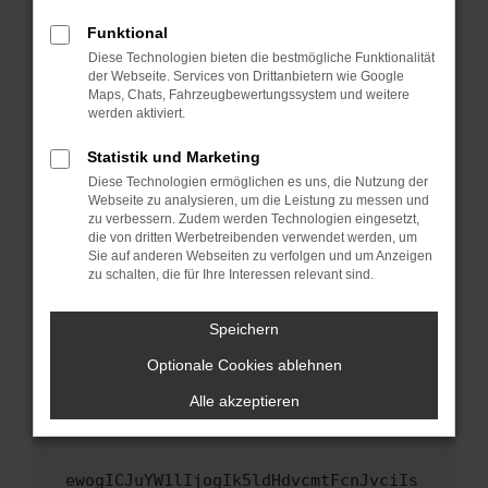
Fenster?
Funktional
Starte dein Gerät neu.
Diese Technologien bieten die bestmögliche Funktionalität
Das kann manchmal helfen, vorübergehende
der Webseite. Services von Drittanbietern wie Google
Maps, Chats, Fahrzeugbewertungssystem und weitere
Probleme zu beheben.
werden aktiviert.
Stelle sicher, dass dein Browser und dein
Betriebssystem auf dem neuesten Stand
Statistik und Marketing
sind.
Diese Technologien ermöglichen es uns, die Nutzung der
Webseite zu analysieren, um die Leistung zu messen und
Veraltete Software birgt nicht nur ein
zu verbessern. Zudem werden Technologien eingesetzt,
Sicherheitsrisiko, sondern kann auch dazu
die von dritten Werbetreibenden verwendet werden, um
führen, dass bestimmte Funktionen nicht mehr
Sie auf anderen Webseiten zu verfolgen und um Anzeigen
unterstützt werden.
zu schalten, die für Ihre Interessen relevant sind.
Wende dich an den Webseitenbetreiber.
Speichern
Wenn du alle oben genannten Schritte versucht
hast, kontaktiere uns bitte. Wir werden
Optionale Cookies ablehnen
versuchen, das Problem zu beheben. Du kannst
Alle akzeptieren
uns diesen Text schicken, um uns bei der
Fehlersuche zu unterstützen:
ewogICJuYW1lIjogIk5ldHdvcmtFcnJvciIs