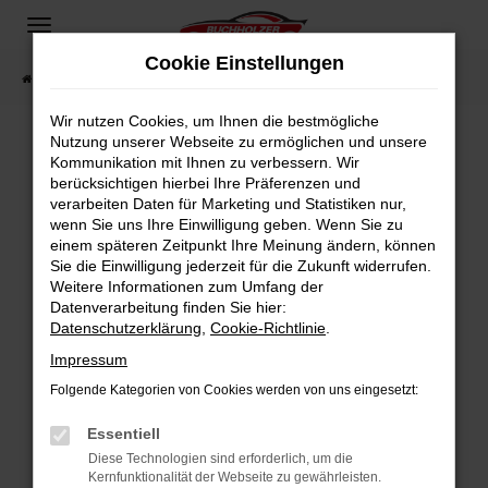
Zum
Hauptinhalt
Cookie Einstellungen
springen
Startseite
Fahrzeugangebote
Fahrzeugsuche
Wir nutzen Cookies, um Ihnen die bestmögliche
Nutzung unserer Webseite zu ermöglichen und unsere
Kommunikation mit Ihnen zu verbessern. Wir
Fehler: Network Error
berücksichtigen hierbei Ihre Präferenzen und
verarbeiten Daten für Marketing und Statistiken nur,
Beim Laden ist ein Fehler aufgetreten.
wenn Sie uns Ihre Einwilligung geben. Wenn Sie zu
Hier sind ein paar Tipps, die dir helfen können:
einem späteren Zeitpunkt Ihre Meinung ändern, können
Sie die Einwilligung jederzeit für die Zukunft widerrufen.
Überprüfe deine Firewall und deine
Weitere Informationen zum Umfang der
Internetverbindung.
Datenverarbeitung finden Sie hier:
Datenschutzerklärung
,
Cookie-Richtlinie
.
Laden andere Webseiten, zum Beispiel deine
Suchmaschine?
Impressum
Prüfe deine Browsererweiterungen.
Folgende Kategorien von Cookies werden von uns eingesetzt:
Manche Erweiterungen, wie Werbeblocker,
Essentiell
können das Laden bestimmter Seiten
verhindern. Funktioniert die Seite in einem
Diese Technologien sind erforderlich, um die
Kernfunktionalität der Webseite zu gewährleisten.
anderen Browser oder in einem privaten