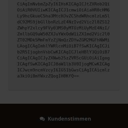
CiAgImNvbmZpZyI6IHsKICAgICJtZXRob2Qi
OiAiR0VUIiwKICAgICJ1cmwiOiAiaHR0cHM6
Ly9hcGkueC5ha3MtcHJvZC5hdWRhcmlzLm5l
dC92MS9jbGllbnRzLzE4NzIvd2Vic2l0ZS12
ZWhpY2xlcy9FVy03MS0yMTUzMiUyMzE4NzI/
ZmllbGQ9aW50ZXJuYWxOdW1iZXImd2Vic2l0
ZT02MDk5MmFmYzZjNmQzZDYwZGM2MGFhNWMi
LAogICAgImhlYWRlcnMiOiB7fSwKICAgICJi
b2R5IjogbnVsbCwKICAgICJleHBlY3QiOiB7
CiAgICAgICJyZXNwb25zZVR5cGUiOiAiIgog
ICAgfSwKICAgICJ0aW1lb3V0IjogMCwKICAg
ICJwcm9ncmVzcyI6IG51bGwsCiAgICAicmlz
a3kiOiBmYWxzZQogIH0KfQ==
Kundenstimmen