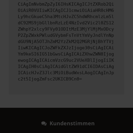
CiAgImNvbmZpZyI6IHsKICAgICJtZXRob2Qi
OiAiR0VUIiwKICAgICJ1cmwiOiAiaHR0cHM6
Ly9hcGkueC5ha3MtcHJvZC5hdWRhcmlzLm5l
dC92MS9jbGllbnRzLzE4NzIvd2Vic2l0ZS12
ZWhpY2xlcy9FVy01ODItMzE3MjYlMjMxODcy
P2ZpZWxkPWludGVybmFsTnVtYmVyJndlYnNp
dGU9NjA5OTJhZmM2YzZkM2Q2MGRjNjBhYTVj
IiwKICAgICJoZWFkZXJzIjoge30sCiAgICAi
Ym9keSI6IG51bGwsCiAgICAiZXhwZWN0Ijog
ewogICAgICAicmVzcG9uc2VUeXBlIjogIiIK
ICAgIH0sCiAgICAidGltZW91dCI6IDAsCiAg
ICAicHJvZ3Jlc3MiOiBudWxsLAogICAgInJp
c2t5IjogZmFsc2UKICB9Cn0=
Kundenstimmen