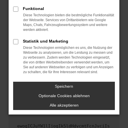
Fenster?
Funktional
Starte dein Gerät neu.
Diese Technologien bieten die bestmögliche Funktionalität
Das kann manchmal helfen, vorübergehende
der Webseite. Services von Drittanbietern wie Google
Maps, Chats, Fahrzeugbewertungssystem und weitere
Probleme zu beheben.
werden aktiviert.
Stelle sicher, dass dein Browser und dein
Betriebssystem auf dem neuesten Stand
Statistik und Marketing
sind.
Diese Technologien ermöglichen es uns, die Nutzung der
Webseite zu analysieren, um die Leistung zu messen und
Veraltete Software birgt nicht nur ein
zu verbessern. Zudem werden Technologien eingesetzt,
Sicherheitsrisiko, sondern kann auch dazu
die von dritten Werbetreibenden verwendet werden, um
führen, dass bestimmte Funktionen nicht mehr
Sie auf anderen Webseiten zu verfolgen und um Anzeigen
unterstützt werden.
zu schalten, die für Ihre Interessen relevant sind.
Wende dich an den Webseitenbetreiber.
Speichern
Wenn du alle oben genannten Schritte versucht
hast, kontaktiere uns bitte. Wir werden
Optionale Cookies ablehnen
versuchen, das Problem zu beheben. Du kannst
Alle akzeptieren
uns diesen Text schicken, um uns bei der
Fehlersuche zu unterstützen:
ewogICJuYW1lIjogIk5ldHdvcmtFcnJvciIs