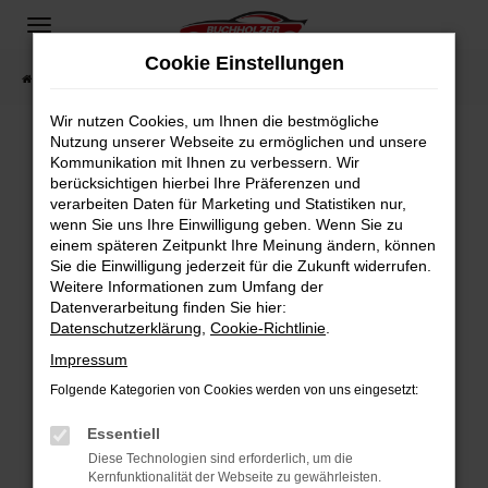
Zum
Hauptinhalt
Cookie Einstellungen
springen
Startseite
Fahrzeugangebote
Fahrzeugsuche
Wir nutzen Cookies, um Ihnen die bestmögliche
Nutzung unserer Webseite zu ermöglichen und unsere
Kommunikation mit Ihnen zu verbessern. Wir
Fehler: Network Error
berücksichtigen hierbei Ihre Präferenzen und
verarbeiten Daten für Marketing und Statistiken nur,
Beim Laden ist ein Fehler aufgetreten.
wenn Sie uns Ihre Einwilligung geben. Wenn Sie zu
Hier sind ein paar Tipps, die dir helfen können:
einem späteren Zeitpunkt Ihre Meinung ändern, können
Sie die Einwilligung jederzeit für die Zukunft widerrufen.
Überprüfe deine Firewall und deine
Weitere Informationen zum Umfang der
Internetverbindung.
Datenverarbeitung finden Sie hier:
Datenschutzerklärung
,
Cookie-Richtlinie
.
Laden andere Webseiten, zum Beispiel deine
Suchmaschine?
Impressum
Prüfe deine Browsererweiterungen.
Folgende Kategorien von Cookies werden von uns eingesetzt:
Manche Erweiterungen, wie Werbeblocker,
Essentiell
können das Laden bestimmter Seiten
verhindern. Funktioniert die Seite in einem
Diese Technologien sind erforderlich, um die
Kernfunktionalität der Webseite zu gewährleisten.
anderen Browser oder in einem privaten