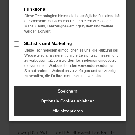
Fenster?
Funktional
Starte dein Gerät neu.
Diese Technologien bieten die bestmögliche Funktionalität
Das kann manchmal helfen, vorübergehende
der Webseite. Services von Drittanbietern wie Google
Maps, Chats, Fahrzeugbewertungssystem und weitere
Probleme zu beheben.
werden aktiviert.
Stelle sicher, dass dein Browser und dein
Betriebssystem auf dem neuesten Stand
Statistik und Marketing
sind.
Diese Technologien ermöglichen es uns, die Nutzung der
Webseite zu analysieren, um die Leistung zu messen und
Veraltete Software birgt nicht nur ein
zu verbessern. Zudem werden Technologien eingesetzt,
Sicherheitsrisiko, sondern kann auch dazu
die von dritten Werbetreibenden verwendet werden, um
führen, dass bestimmte Funktionen nicht mehr
Sie auf anderen Webseiten zu verfolgen und um Anzeigen
unterstützt werden.
zu schalten, die für Ihre Interessen relevant sind.
Wende dich an den Webseitenbetreiber.
Speichern
Wenn du alle oben genannten Schritte versucht
hast, kontaktiere uns bitte. Wir werden
Optionale Cookies ablehnen
versuchen, das Problem zu beheben. Du kannst
Alle akzeptieren
uns diesen Text schicken, um uns bei der
Fehlersuche zu unterstützen:
ewogICJuYW1lIjogIk5ldHdvcmtFcnJvciIs