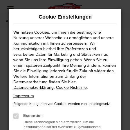
Zum
Hauptinhalt
Cookie Einstellungen
springen
Startseite
Fahrzeugangebote
Fahrzeugsuche
Wir nutzen Cookies, um Ihnen die bestmögliche
Nutzung unserer Webseite zu ermöglichen und unsere
Kommunikation mit Ihnen zu verbessern. Wir
Fehler: Network Error
berücksichtigen hierbei Ihre Präferenzen und
verarbeiten Daten für Marketing und Statistiken nur,
Beim Laden ist ein Fehler aufgetreten.
wenn Sie uns Ihre Einwilligung geben. Wenn Sie zu
Hier sind ein paar Tipps, die dir helfen können:
einem späteren Zeitpunkt Ihre Meinung ändern, können
Sie die Einwilligung jederzeit für die Zukunft widerrufen.
Überprüfe deine Firewall und deine
Weitere Informationen zum Umfang der
Internetverbindung.
Datenverarbeitung finden Sie hier:
Datenschutzerklärung
,
Cookie-Richtlinie
.
Laden andere Webseiten, zum Beispiel deine
Suchmaschine?
Impressum
Prüfe deine Browsererweiterungen.
Folgende Kategorien von Cookies werden von uns eingesetzt:
Manche Erweiterungen, wie Werbeblocker,
Essentiell
können das Laden bestimmter Seiten
verhindern. Funktioniert die Seite in einem
Diese Technologien sind erforderlich, um die
Kernfunktionalität der Webseite zu gewährleisten.
anderen Browser oder in einem privaten