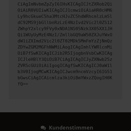
CiAgImNvbmZpZyI6IHsKICAgICJtZXRob2Qi
OiAiR0VUIiwKICAgICJ1cmwiOiAiaHR0cHM6
Ly9hcGkueC5ha3MtcHJvZC5hdWRhcmlzLm5l
dC92MS9jbGllbnRzLzE4NzIvd2Vic2l0ZS12
ZWhpY2xlcy9FVy0xNDA1NS05Nzk3X05XX1JH
Qi1WUyUyMzE4NzI/ZmllbGQ9aW50ZXJuYWxO
dW1iZXImd2Vic2l0ZT02MDk5MmFmYzZjNmQz
ZDYwZGM2MGFhNWMiLAogICAgImhlYWRlcnMi
OiB7fSwKICAgICJib2R5IjogbnVsbCwKICAg
ICJleHBlY3QiOiB7CiAgICAgICJyZXNwb25z
ZVR5cGUiOiAiIgogICAgfSwKICAgICJ0aW1l
b3V0IjogMCwKICAgICJwcm9ncmVzcyI6IG51
bGwsCiAgICAicmlza3kiOiBmYWxzZQogIH0K
fQ==
Kundenstimmen