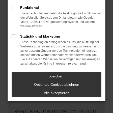
Fenster?
Funktional
Starte dein Gerät neu.
Diese Technologien bieten die bestmögliche Funktionalität
Das kann manchmal helfen, vorübergehende
der Webseite. Services von Drittanbietern wie Google
Maps, Chats, Fahrzeugbewertungssystem und weitere
Probleme zu beheben.
werden aktiviert.
Stelle sicher, dass dein Browser und dein
Betriebssystem auf dem neuesten Stand
Statistik und Marketing
sind.
Diese Technologien ermöglichen es uns, die Nutzung der
Webseite zu analysieren, um die Leistung zu messen und
Veraltete Software birgt nicht nur ein
zu verbessern. Zudem werden Technologien eingesetzt,
Sicherheitsrisiko, sondern kann auch dazu
die von dritten Werbetreibenden verwendet werden, um
führen, dass bestimmte Funktionen nicht mehr
Sie auf anderen Webseiten zu verfolgen und um Anzeigen
unterstützt werden.
zu schalten, die für Ihre Interessen relevant sind.
Wende dich an den Webseitenbetreiber.
Speichern
Wenn du alle oben genannten Schritte versucht
hast, kontaktiere uns bitte. Wir werden
Optionale Cookies ablehnen
versuchen, das Problem zu beheben. Du kannst
Alle akzeptieren
uns diesen Text schicken, um uns bei der
Fehlersuche zu unterstützen:
ewogICJuYW1lIjogIk5ldHdvcmtFcnJvciIs