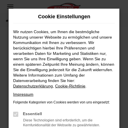
Zum
Hauptinhalt
Cookie Einstellungen
springen
Startseite
Fahrzeugangebote
Fahrzeugsuche
Wir nutzen Cookies, um Ihnen die bestmögliche
Nutzung unserer Webseite zu ermöglichen und unsere
Kommunikation mit Ihnen zu verbessern. Wir
Fehler: Network Error
berücksichtigen hierbei Ihre Präferenzen und
verarbeiten Daten für Marketing und Statistiken nur,
Beim Laden ist ein Fehler aufgetreten.
wenn Sie uns Ihre Einwilligung geben. Wenn Sie zu
Hier sind ein paar Tipps, die dir helfen können:
einem späteren Zeitpunkt Ihre Meinung ändern, können
Sie die Einwilligung jederzeit für die Zukunft widerrufen.
Überprüfe deine Firewall und deine
Weitere Informationen zum Umfang der
Internetverbindung.
Datenverarbeitung finden Sie hier:
Datenschutzerklärung
,
Cookie-Richtlinie
.
Laden andere Webseiten, zum Beispiel deine
Suchmaschine?
Impressum
Prüfe deine Browsererweiterungen.
Folgende Kategorien von Cookies werden von uns eingesetzt:
Manche Erweiterungen, wie Werbeblocker,
Essentiell
können das Laden bestimmter Seiten
verhindern. Funktioniert die Seite in einem
Diese Technologien sind erforderlich, um die
Kernfunktionalität der Webseite zu gewährleisten.
anderen Browser oder in einem privaten