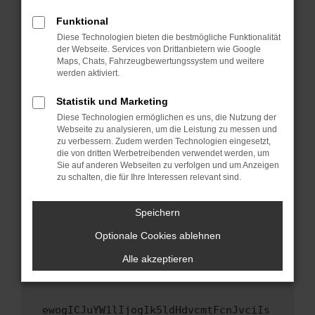
Fenster?
Funktional
Starte dein Gerät neu.
Diese Technologien bieten die bestmögliche Funktionalität
Das kann manchmal helfen, vorübergehende
der Webseite. Services von Drittanbietern wie Google
Maps, Chats, Fahrzeugbewertungssystem und weitere
Probleme zu beheben.
werden aktiviert.
Stelle sicher, dass dein Browser und dein
Betriebssystem auf dem neuesten Stand
Statistik und Marketing
sind.
Diese Technologien ermöglichen es uns, die Nutzung der
Webseite zu analysieren, um die Leistung zu messen und
Veraltete Software birgt nicht nur ein
zu verbessern. Zudem werden Technologien eingesetzt,
Sicherheitsrisiko, sondern kann auch dazu
die von dritten Werbetreibenden verwendet werden, um
führen, dass bestimmte Funktionen nicht mehr
Sie auf anderen Webseiten zu verfolgen und um Anzeigen
unterstützt werden.
zu schalten, die für Ihre Interessen relevant sind.
Wende dich an den Webseitenbetreiber.
Speichern
Wenn du alle oben genannten Schritte versucht
hast, kontaktiere uns bitte. Wir werden
Optionale Cookies ablehnen
versuchen, das Problem zu beheben. Du kannst
Alle akzeptieren
uns diesen Text schicken, um uns bei der
Fehlersuche zu unterstützen:
ewogICJuYW1lIjogIk5ldHdvcmtFcnJvciIs