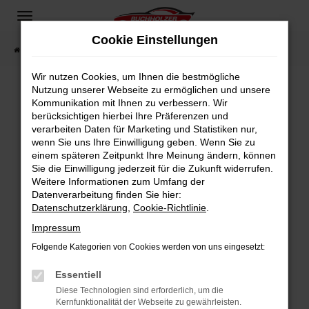
Zum
Hauptinhalt
Cookie Einstellungen
springen
Startseite
Fahrzeugangebote
Fahrzeugsuche
Wir nutzen Cookies, um Ihnen die bestmögliche
Nutzung unserer Webseite zu ermöglichen und unsere
Kommunikation mit Ihnen zu verbessern. Wir
Fehler: Network Error
berücksichtigen hierbei Ihre Präferenzen und
verarbeiten Daten für Marketing und Statistiken nur,
Beim Laden ist ein Fehler aufgetreten.
wenn Sie uns Ihre Einwilligung geben. Wenn Sie zu
Hier sind ein paar Tipps, die dir helfen können:
einem späteren Zeitpunkt Ihre Meinung ändern, können
Sie die Einwilligung jederzeit für die Zukunft widerrufen.
Überprüfe deine Firewall und deine
Weitere Informationen zum Umfang der
Internetverbindung.
Datenverarbeitung finden Sie hier:
Datenschutzerklärung
,
Cookie-Richtlinie
.
Laden andere Webseiten, zum Beispiel deine
Suchmaschine?
Impressum
Prüfe deine Browsererweiterungen.
Folgende Kategorien von Cookies werden von uns eingesetzt:
Manche Erweiterungen, wie Werbeblocker,
Essentiell
können das Laden bestimmter Seiten
verhindern. Funktioniert die Seite in einem
Diese Technologien sind erforderlich, um die
Kernfunktionalität der Webseite zu gewährleisten.
anderen Browser oder in einem privaten