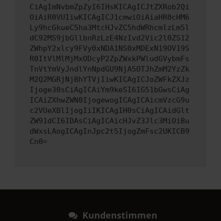
CiAgImNvbmZpZyI6IHsKICAgICJtZXRob2Qi
OiAiR0VUIiwKICAgICJ1cmwiOiAiaHR0cHM6
Ly9hcGkueC5ha3MtcHJvZC5hdWRhcmlzLm5l
dC92MS9jbGllbnRzLzE4NzIvd2Vic2l0ZS12
ZWhpY2xlcy9FVy0xNDA1NS0xMDExN19OV19S
R0ItVlMlMjMxODcyP2ZpZWxkPWludGVybmFs
TnVtYmVyJndlYnNpdGU9NjA5OTJhZmM2YzZk
M2Q2MGRjNjBhYTVjIiwKICAgICJoZWFkZXJz
Ijoge30sCiAgICAiYm9keSI6IG51bGwsCiAg
ICAiZXhwZWN0IjogewogICAgICAicmVzcG9u
c2VUeXBlIjogIiIKICAgIH0sCiAgICAidGlt
ZW91dCI6IDAsCiAgICAicHJvZ3Jlc3MiOiBu
dWxsLAogICAgInJpc2t5IjogZmFsc2UKICB9
Cn0=
Kundenstimmen