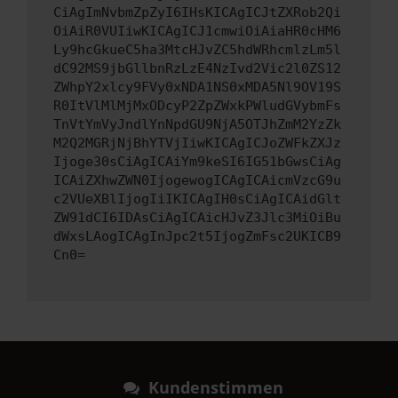
CiAgImNvbmZpZyI6IHsKICAgICJtZXRob2Qi
OiAiR0VUIiwKICAgICJ1cmwiOiAiaHR0cHM6
Ly9hcGkueC5ha3MtcHJvZC5hdWRhcmlzLm5l
dC92MS9jbGllbnRzLzE4NzIvd2Vic2l0ZS12
ZWhpY2xlcy9FVy0xNDA1NS0xMDA5Nl9OV19S
R0ItVlMlMjMxODcyP2ZpZWxkPWludGVybmFs
TnVtYmVyJndlYnNpdGU9NjA5OTJhZmM2YzZk
M2Q2MGRjNjBhYTVjIiwKICAgICJoZWFkZXJz
Ijoge30sCiAgICAiYm9keSI6IG51bGwsCiAg
ICAiZXhwZWN0IjogewogICAgICAicmVzcG9u
c2VUeXBlIjogIiIKICAgIH0sCiAgICAidGlt
ZW91dCI6IDAsCiAgICAicHJvZ3Jlc3MiOiBu
dWxsLAogICAgInJpc2t5IjogZmFsc2UKICB9
Cn0=
Kundenstimmen