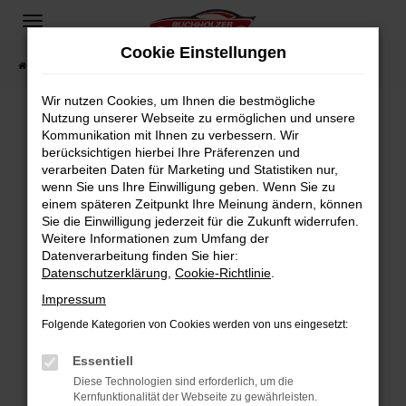
Zum
Hauptinhalt
Cookie Einstellungen
springen
Startseite
Fahrzeugangebote
Fahrzeugsuche
Wir nutzen Cookies, um Ihnen die bestmögliche
Nutzung unserer Webseite zu ermöglichen und unsere
Kommunikation mit Ihnen zu verbessern. Wir
Fehler: Network Error
berücksichtigen hierbei Ihre Präferenzen und
verarbeiten Daten für Marketing und Statistiken nur,
Beim Laden ist ein Fehler aufgetreten.
wenn Sie uns Ihre Einwilligung geben. Wenn Sie zu
Hier sind ein paar Tipps, die dir helfen können:
einem späteren Zeitpunkt Ihre Meinung ändern, können
Sie die Einwilligung jederzeit für die Zukunft widerrufen.
Überprüfe deine Firewall und deine
Weitere Informationen zum Umfang der
Internetverbindung.
Datenverarbeitung finden Sie hier:
Datenschutzerklärung
,
Cookie-Richtlinie
.
Laden andere Webseiten, zum Beispiel deine
Suchmaschine?
Impressum
Prüfe deine Browsererweiterungen.
Folgende Kategorien von Cookies werden von uns eingesetzt:
Manche Erweiterungen, wie Werbeblocker,
Essentiell
können das Laden bestimmter Seiten
verhindern. Funktioniert die Seite in einem
Diese Technologien sind erforderlich, um die
Kernfunktionalität der Webseite zu gewährleisten.
anderen Browser oder in einem privaten