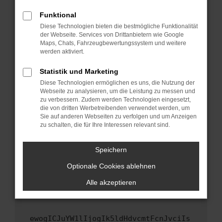
Fenster?
Funktional
Starte dein Gerät neu.
Diese Technologien bieten die bestmögliche Funktionalität
Das kann manchmal helfen, vorübergehende
der Webseite. Services von Drittanbietern wie Google
Maps, Chats, Fahrzeugbewertungssystem und weitere
Probleme zu beheben.
werden aktiviert.
Stelle sicher, dass dein Browser und dein
Betriebssystem auf dem neuesten Stand
Statistik und Marketing
sind.
Diese Technologien ermöglichen es uns, die Nutzung der
Webseite zu analysieren, um die Leistung zu messen und
Veraltete Software birgt nicht nur ein
zu verbessern. Zudem werden Technologien eingesetzt,
Sicherheitsrisiko, sondern kann auch dazu
die von dritten Werbetreibenden verwendet werden, um
führen, dass bestimmte Funktionen nicht mehr
Sie auf anderen Webseiten zu verfolgen und um Anzeigen
unterstützt werden.
zu schalten, die für Ihre Interessen relevant sind.
Wende dich an den Webseitenbetreiber.
Speichern
Wenn du alle oben genannten Schritte versucht
hast, kontaktiere uns bitte. Wir werden
Optionale Cookies ablehnen
versuchen, das Problem zu beheben. Du kannst
Alle akzeptieren
uns diesen Text schicken, um uns bei der
Fehlersuche zu unterstützen:
ewogICJuYW1lIjogIk5ldHdvcmtFcnJvciIs