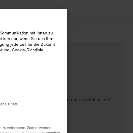
 Kommunikation mit Ihnen zu
stiken nur, wenn Sie uns Ihre
ung jederzeit für die Zukunft
ärung
,
Cookie-Richtlinie
.
inem anderen Browser oder in einem privaten Fenster?
Maps, Chats,
nd zu verbessern. Zudem werden
ht mehr unterstützt werden.