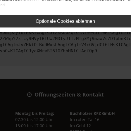
on dritten Werbetreibenden verwendet werden, um Sie auf anderen Webseiten zu ve
ind.
ontaktiere uns bitte. Wir werden versuchen, das Problem zu behe
Optionale Cookies ablehnen
vbmZpZyI6IHsKICAgICJtZXRob2QiOiAiR0VUIiwKICAgICJ1
2ZWhpY2xlcy9HVy1BTUw2MDIyJTIzMTg3Mj9maWVsZD1pbnRl
gICAgImJvZHkiOiBudWxsLAogICAgImV4cGVjdCI6IHsKICAg
sbCwKICAgICJyaXNreSI6IGZhbHNlCiAgfQp9
Öffnungszeiten & Kontakt
Montag bis Freitag:
Buchholzer KFZ GmbH
07:30 bis 12:00 Uhr
Im roten Tal 16
13:00 bis 17:00 Uhr
Im Gohl 12