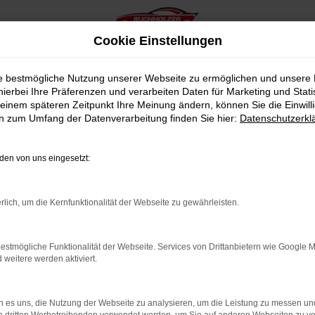
Cookie Einstellungen
ie bestmögliche Nutzung unserer Webseite zu ermöglichen und unsere
hierbei Ihre Präferenzen und verarbeiten Daten für Marketing und Stati
einem späteren Zeitpunkt Ihre Meinung ändern, können Sie die Einwillig
en zum Umfang der Datenverarbeitung finden Sie hier:
Datenschutzerkl
en von uns eingesetzt:
indung.
hine?
rlich, um die Kernfunktionalität der Webseite zu gewährleisten.
aden bestimmter Seiten verhindern. Funktioniert die Seite in e
estmögliche Funktionalität der Webseite. Services von Drittanbietern wie Google 
eitere werden aktiviert.
 zu beheben.
bssystem auf dem neuesten Stand sind.
 es uns, die Nutzung der Webseite zu analysieren, um die Leistung zu messen u
ko, sondern kann auch dazu führen, dass bestimmte Funktionen nic