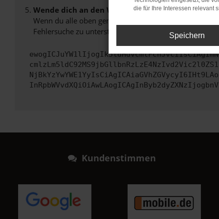
Technologien eingesetzt, die v
Wende dich an den Webseitenbetreiber.
die für Ihre Interessen relevant s
Wenn du alle oben genannten Schritte versucht hast, k
Fehlersuche zu unterstützen:
Speichern
ewogICJuYW1lIjogIk5ldHdvcmtFcnJvciIsCiAgImN
cmlzLm5ldC92MS9jbGllbnRzLzE4NzIvd2Vic2l0ZS1
NjBkYzYwYWE1YyIsCiAgICAiaGVhZGVycyI6IHt9LAo
InRpbWVvdXQiOiAwLAogICAgInByb2dyZXNzIjogbnV
Kundenstimmen