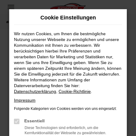
Zum
Hauptinhalt
Cookie Einstellungen
springen
Startseite
Fahrzeugangebote
Fahrzeugsuche
Wir nutzen Cookies, um Ihnen die bestmögliche
Nutzung unserer Webseite zu ermöglichen und unsere
Kommunikation mit Ihnen zu verbessern. Wir
Fehler: Network Error
berücksichtigen hierbei Ihre Präferenzen und
verarbeiten Daten für Marketing und Statistiken nur,
Beim Laden ist ein Fehler aufgetreten.
wenn Sie uns Ihre Einwilligung geben. Wenn Sie zu
Hier sind ein paar Tipps, die dir helfen können:
einem späteren Zeitpunkt Ihre Meinung ändern, können
Sie die Einwilligung jederzeit für die Zukunft widerrufen.
Überprüfe deine Firewall und deine
Weitere Informationen zum Umfang der
Internetverbindung.
Datenverarbeitung finden Sie hier:
Datenschutzerklärung
,
Cookie-Richtlinie
.
Laden andere Webseiten, zum Beispiel deine
Suchmaschine?
Impressum
Prüfe deine Browsererweiterungen.
Folgende Kategorien von Cookies werden von uns eingesetzt:
Manche Erweiterungen, wie Werbeblocker,
Essentiell
können das Laden bestimmter Seiten
verhindern. Funktioniert die Seite in einem
Diese Technologien sind erforderlich, um die
Kernfunktionalität der Webseite zu gewährleisten.
anderen Browser oder in einem privaten