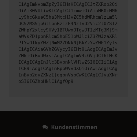
CiAgImNvbmZpZyI6IHsKICAgICJtZXRob2Qi
OiAiR0VUIiwKICAgICJ1cmwiOiAiaHR0cHM6
Ly9hcGkueC5ha3MtcHJvZC5hdWRhcmlzLm5l
dC92MS9jbGllbnRzLzE4NzIvd2Vic2l0ZS12
ZWhpY2xlcy9HVy1BTUwxOTgwJTIzMTg3Mj9m
aWVsZD1pbnRlcm5hbE51bWJlciZ3ZWJzaXRl
PTYwOTkyYWZjNmM2ZDNkNjBkYzYwYWE1YyIs
CiAgICAiaGVhZGVycyI6IHt9LAogICAgImJv
ZHkiOiBudWxsLAogICAgImV4cGVjdCI6IHsK
ICAgICAgInJlc3BvbnNlVHlwZSI6ICIiCiAg
ICB9LAogICAgInRpbWVvdXQiOiAwLAogICAg
InByb2dyZXNzIjogbnVsbCwKICAgICJyaXNr
eSI6IGZhbHNlCiAgfQp9
Kundenstimmen