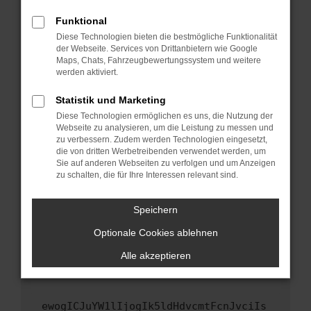
Fenster?
Funktional
Starte dein Gerät neu.
Diese Technologien bieten die bestmögliche Funktionalität
Das kann manchmal helfen, vorübergehende
der Webseite. Services von Drittanbietern wie Google
Maps, Chats, Fahrzeugbewertungssystem und weitere
Probleme zu beheben.
werden aktiviert.
Stelle sicher, dass dein Browser und dein
Betriebssystem auf dem neuesten Stand
Statistik und Marketing
sind.
Diese Technologien ermöglichen es uns, die Nutzung der
Webseite zu analysieren, um die Leistung zu messen und
Veraltete Software birgt nicht nur ein
zu verbessern. Zudem werden Technologien eingesetzt,
Sicherheitsrisiko, sondern kann auch dazu
die von dritten Werbetreibenden verwendet werden, um
führen, dass bestimmte Funktionen nicht mehr
Sie auf anderen Webseiten zu verfolgen und um Anzeigen
unterstützt werden.
zu schalten, die für Ihre Interessen relevant sind.
Wende dich an den Webseitenbetreiber.
Speichern
Wenn du alle oben genannten Schritte versucht
hast, kontaktiere uns bitte. Wir werden
Optionale Cookies ablehnen
versuchen, das Problem zu beheben. Du kannst
Alle akzeptieren
uns diesen Text schicken, um uns bei der
Fehlersuche zu unterstützen:
ewogICJuYW1lIjogIk5ldHdvcmtFcnJvciIs