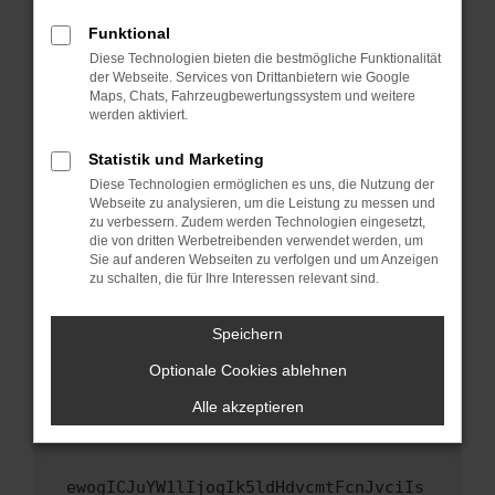
Fenster?
Funktional
Starte dein Gerät neu.
Diese Technologien bieten die bestmögliche Funktionalität
Das kann manchmal helfen, vorübergehende
der Webseite. Services von Drittanbietern wie Google
Maps, Chats, Fahrzeugbewertungssystem und weitere
Probleme zu beheben.
werden aktiviert.
Stelle sicher, dass dein Browser und dein
Betriebssystem auf dem neuesten Stand
Statistik und Marketing
sind.
Diese Technologien ermöglichen es uns, die Nutzung der
Webseite zu analysieren, um die Leistung zu messen und
Veraltete Software birgt nicht nur ein
zu verbessern. Zudem werden Technologien eingesetzt,
Sicherheitsrisiko, sondern kann auch dazu
die von dritten Werbetreibenden verwendet werden, um
führen, dass bestimmte Funktionen nicht mehr
Sie auf anderen Webseiten zu verfolgen und um Anzeigen
unterstützt werden.
zu schalten, die für Ihre Interessen relevant sind.
Wende dich an den Webseitenbetreiber.
Speichern
Wenn du alle oben genannten Schritte versucht
hast, kontaktiere uns bitte. Wir werden
Optionale Cookies ablehnen
versuchen, das Problem zu beheben. Du kannst
Alle akzeptieren
uns diesen Text schicken, um uns bei der
Fehlersuche zu unterstützen:
ewogICJuYW1lIjogIk5ldHdvcmtFcnJvciIs