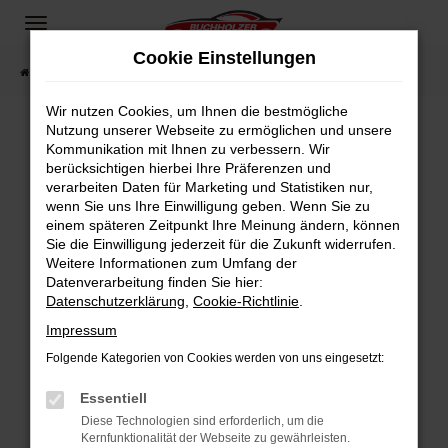
Zum
Hauptinhalt
Cookie Einstellungen
springen
Startseite
Fahrzeugangebote
Fahrzeugsuche
Wir nutzen Cookies, um Ihnen die bestmögliche
Nutzung unserer Webseite zu ermöglichen und unsere
Kommunikation mit Ihnen zu verbessern. Wir
Fehler: Network Error
berücksichtigen hierbei Ihre Präferenzen und
verarbeiten Daten für Marketing und Statistiken nur,
Beim Laden ist ein Fehler aufgetreten.
wenn Sie uns Ihre Einwilligung geben. Wenn Sie zu
Hier sind ein paar Tipps, die dir helfen können:
einem späteren Zeitpunkt Ihre Meinung ändern, können
Sie die Einwilligung jederzeit für die Zukunft widerrufen.
Überprüfe deine Firewall und deine
Weitere Informationen zum Umfang der
Internetverbindung.
Datenverarbeitung finden Sie hier:
Datenschutzerklärung
,
Cookie-Richtlinie
.
Laden andere Webseiten, zum Beispiel deine
Suchmaschine?
Impressum
Prüfe deine Browsererweiterungen.
Folgende Kategorien von Cookies werden von uns eingesetzt:
Manche Erweiterungen, wie Werbeblocker,
Essentiell
können das Laden bestimmter Seiten
verhindern. Funktioniert die Seite in einem
Diese Technologien sind erforderlich, um die
Kernfunktionalität der Webseite zu gewährleisten.
anderen Browser oder in einem privaten