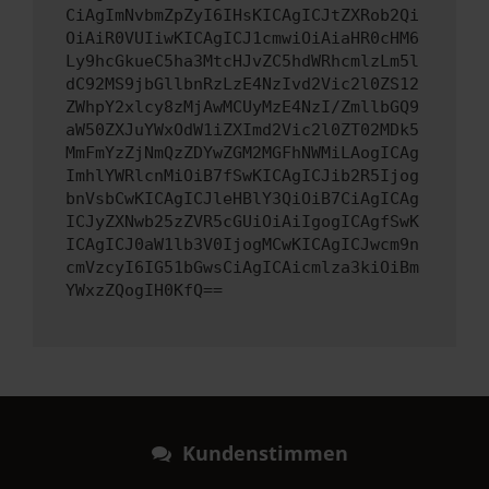
CiAgImNvbmZpZyI6IHsKICAgICJtZXRob2Qi
OiAiR0VUIiwKICAgICJ1cmwiOiAiaHR0cHM6
Ly9hcGkueC5ha3MtcHJvZC5hdWRhcmlzLm5l
dC92MS9jbGllbnRzLzE4NzIvd2Vic2l0ZS12
ZWhpY2xlcy8zMjAwMCUyMzE4NzI/ZmllbGQ9
aW50ZXJuYWxOdW1iZXImd2Vic2l0ZT02MDk5
MmFmYzZjNmQzZDYwZGM2MGFhNWMiLAogICAg
ImhlYWRlcnMiOiB7fSwKICAgICJib2R5Ijog
bnVsbCwKICAgICJleHBlY3QiOiB7CiAgICAg
ICJyZXNwb25zZVR5cGUiOiAiIgogICAgfSwK
ICAgICJ0aW1lb3V0IjogMCwKICAgICJwcm9n
cmVzcyI6IG51bGwsCiAgICAicmlza3kiOiBm
YWxzZQogIH0KfQ==
Kundenstimmen