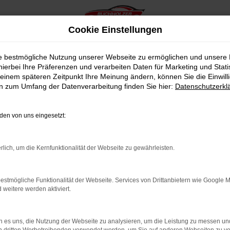
Cookie Einstellungen
ie bestmögliche Nutzung unserer Webseite zu ermöglichen und unsere
hierbei Ihre Präferenzen und verarbeiten Daten für Marketing und Stati
einem späteren Zeitpunkt Ihre Meinung ändern, können Sie die Einwillig
en zum Umfang der Datenverarbeitung finden Sie hier:
Datenschutzerkl
en von uns eingesetzt:
indung.
hine?
rlich, um die Kernfunktionalität der Webseite zu gewährleisten.
aden bestimmter Seiten verhindern. Funktioniert die Seite in e
estmögliche Funktionalität der Webseite. Services von Drittanbietern wie Google 
eitere werden aktiviert.
 zu beheben.
bssystem auf dem neuesten Stand sind.
 es uns, die Nutzung der Webseite zu analysieren, um die Leistung zu messen u
ko, sondern kann auch dazu führen, dass bestimmte Funktionen nic