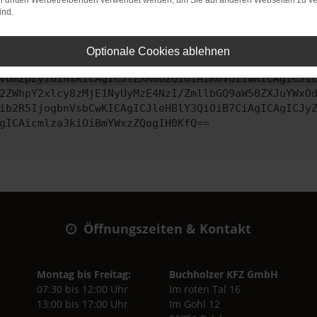
on dritten Werbetreibenden verwendet werden, um Sie auf anderen Webseiten zu ve
ind.
ontaktiere uns bitte. Wir werden versuchen, das Problem zu behe
Optionale Cookies ablehnen
vbmZpZyI6IHsKICAgICJtZXRob2QiOiAiR0VUIiwKICAgICJ1
2ZWhpY2xlcy8zMjE1NyUyMzE4NzI/ZmllbGQ9aW50ZXJuYWxO
ib2R5IjogbnVsbCwKICAgICJleHBlY3QiOiB7CiAgICAgICJy
gICAicmlza3kiOiBmYWxzZQogIH0KfQ==
Öffnungszeiten & Kontakt
Montag bis Freitag:
Buchholzer KFZ GmbH
07:30 bis 12:00 Uhr
Im roten Tal 16
13:00 bis 17:00 Uhr
Im Gohl 12