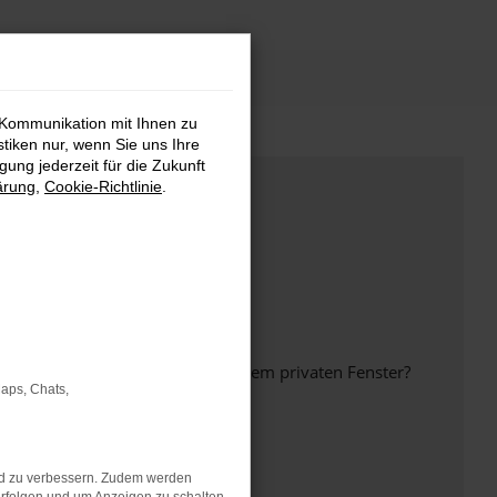
 Kommunikation mit Ihnen zu
stiken nur, wenn Sie uns Ihre
ung jederzeit für die Zukunft
ärung
,
Cookie-Richtlinie
.
inem anderen Browser oder in einem privaten Fenster?
Maps, Chats,
nd zu verbessern. Zudem werden
ht mehr unterstützt werden.