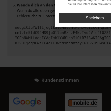
Technologien eingesetzt, die v
Wende dich an den Webseitenbetreiber.
die für Ihre Interessen relevant s
Wenn du alle oben genannten Schritte versucht hast, k
Fehlersuche zu unterstützen:
Speichern
ewogICJuYW1lIjogIk5ldHdvcmtFcnJvciIsCiAgImN
cmlzLm5ldC92MS9jbGllbnRzLzE4NzIvd2Vic2l0ZS1
MGFhNWMiLAogICAgImhlYWRlcnMiOiB7fSwKICAgICJ
b3V0IjogMCwKICAgICJwcm9ncmVzcyI6IG51bGwsCiA
Kundenstimmen