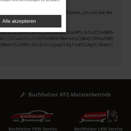
rfolgen und um Anzeigen zu schalten,
ben. Du kannst uns diesen Text schicken, um uns bei der
Alle akzeptieren
cmwiOiAiaHR0cHM6Ly9hcGkueC5ha3MtcHJvZC5hdWRh
dW1iZXImd2Vic2l0ZT02MDk5MmFmYzZjNmQzZDYwZGM2
ZXNwb25zZVR5cGUiOiAiIgogICAgfSwKICAgICJ0aW1l
Buchholzer KFZ-Meisterbetrieb
Buchholzer PKW Service
Buchholzer LKW Service