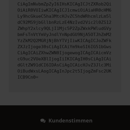
CiAgImNvbmZpZyI6IHsKICAgICJtZXRob2Qi
OiAiR0VUIiwKICAgICJ1cmwiOiAiaHR0cHM6
Ly9hcGkueC5ha3MtcHJvZC5hdWRhcmlzLm5l
dC92MS9jbGllbnRzLzE4NzIvd2Vic2l0ZS12
ZWhpY2xlcy9QLjI1Mjc5P2ZpZWxkPWludGVy
bmFsTnVtYmVyJndlYnNpdGU9NjA5OTJhZmM2
YzZkM2Q2MGRjNjBhYTVjIiwKICAgICJoZWFk
ZXJzIjoge30sCiAgICAiYm9keSI6IG51bGws
CiAgICAiZXhwZWN0IjogewogICAgICAicmVz
cG9uc2VUeXBlIjogIiIKICAgIH0sCiAgICAi
dGltZW91dCI6IDAsCiAgICAicHJvZ3Jlc3Mi
OiBudWxsLAogICAgInJpc2t5IjogZmFsc2UK
ICB9Cn0=
Kundenstimmen