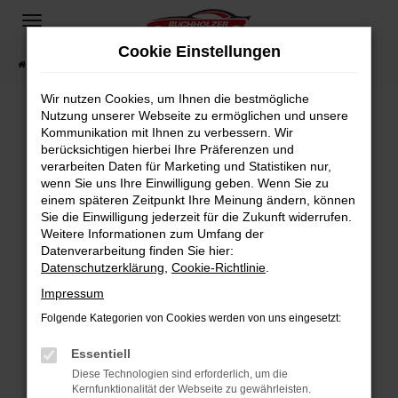
Zum
Hauptinhalt
Cookie Einstellungen
springen
Startseite
Fahrzeugangebote
Fahrzeugsuche
Wir nutzen Cookies, um Ihnen die bestmögliche
Nutzung unserer Webseite zu ermöglichen und unsere
Kommunikation mit Ihnen zu verbessern. Wir
Fehler: Network Error
berücksichtigen hierbei Ihre Präferenzen und
verarbeiten Daten für Marketing und Statistiken nur,
Beim Laden ist ein Fehler aufgetreten.
wenn Sie uns Ihre Einwilligung geben. Wenn Sie zu
Hier sind ein paar Tipps, die dir helfen können:
einem späteren Zeitpunkt Ihre Meinung ändern, können
Sie die Einwilligung jederzeit für die Zukunft widerrufen.
Überprüfe deine Firewall und deine
Weitere Informationen zum Umfang der
Internetverbindung.
Datenverarbeitung finden Sie hier:
Datenschutzerklärung
,
Cookie-Richtlinie
.
Laden andere Webseiten, zum Beispiel deine
Suchmaschine?
Impressum
Prüfe deine Browsererweiterungen.
Folgende Kategorien von Cookies werden von uns eingesetzt:
Manche Erweiterungen, wie Werbeblocker,
Essentiell
können das Laden bestimmter Seiten
verhindern. Funktioniert die Seite in einem
Diese Technologien sind erforderlich, um die
Kernfunktionalität der Webseite zu gewährleisten.
anderen Browser oder in einem privaten