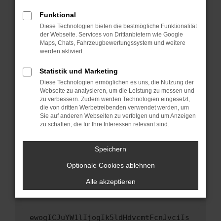
Fenster?
Funktional
Starte dein Gerät neu.
Diese Technologien bieten die bestmögliche Funktionalität
Das kann manchmal helfen, vorübergehende
der Webseite. Services von Drittanbietern wie Google
Maps, Chats, Fahrzeugbewertungssystem und weitere
Probleme zu beheben.
werden aktiviert.
Stelle sicher, dass dein Browser und dein
Betriebssystem auf dem neuesten Stand
Statistik und Marketing
sind.
Diese Technologien ermöglichen es uns, die Nutzung der
Webseite zu analysieren, um die Leistung zu messen und
Veraltete Software birgt nicht nur ein
zu verbessern. Zudem werden Technologien eingesetzt,
Sicherheitsrisiko, sondern kann auch dazu
die von dritten Werbetreibenden verwendet werden, um
führen, dass bestimmte Funktionen nicht mehr
Sie auf anderen Webseiten zu verfolgen und um Anzeigen
unterstützt werden.
zu schalten, die für Ihre Interessen relevant sind.
Wende dich an den Webseitenbetreiber.
Speichern
Wenn du alle oben genannten Schritte versucht
hast, kontaktiere uns bitte. Wir werden
Optionale Cookies ablehnen
versuchen, das Problem zu beheben. Du kannst
Alle akzeptieren
uns diesen Text schicken, um uns bei der
Fehlersuche zu unterstützen:
ewogICJuYW1lIjogIk5ldHdvcmtFcnJvciIs