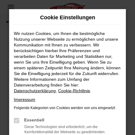
Zum
Hauptinhalt
Cookie Einstellungen
springen
Startseite
Fahrzeugangebote
Fahrzeugsuche
Wir nutzen Cookies, um Ihnen die bestmögliche
Nutzung unserer Webseite zu ermöglichen und unsere
Kommunikation mit Ihnen zu verbessern. Wir
Fehler: Network Error
berücksichtigen hierbei Ihre Präferenzen und
verarbeiten Daten für Marketing und Statistiken nur,
Beim Laden ist ein Fehler aufgetreten.
wenn Sie uns Ihre Einwilligung geben. Wenn Sie zu
Hier sind ein paar Tipps, die dir helfen können:
einem späteren Zeitpunkt Ihre Meinung ändern, können
Sie die Einwilligung jederzeit für die Zukunft widerrufen.
Überprüfe deine Firewall und deine
Weitere Informationen zum Umfang der
Internetverbindung.
Datenverarbeitung finden Sie hier:
Datenschutzerklärung
,
Cookie-Richtlinie
.
Laden andere Webseiten, zum Beispiel deine
Suchmaschine?
Impressum
Prüfe deine Browsererweiterungen.
Folgende Kategorien von Cookies werden von uns eingesetzt:
Manche Erweiterungen, wie Werbeblocker,
Essentiell
können das Laden bestimmter Seiten
verhindern. Funktioniert die Seite in einem
Diese Technologien sind erforderlich, um die
Kernfunktionalität der Webseite zu gewährleisten.
anderen Browser oder in einem privaten