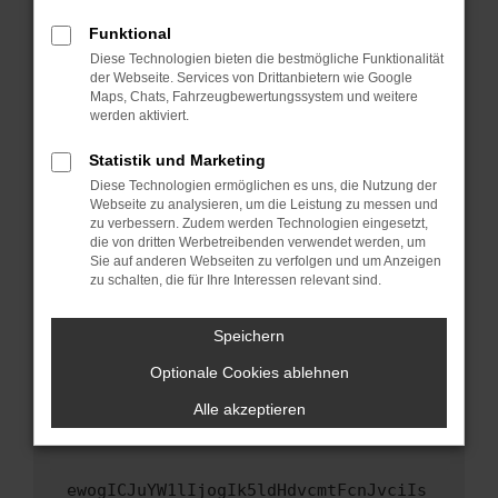
Fenster?
Funktional
Starte dein Gerät neu.
Diese Technologien bieten die bestmögliche Funktionalität
Das kann manchmal helfen, vorübergehende
der Webseite. Services von Drittanbietern wie Google
Maps, Chats, Fahrzeugbewertungssystem und weitere
Probleme zu beheben.
werden aktiviert.
Stelle sicher, dass dein Browser und dein
Betriebssystem auf dem neuesten Stand
Statistik und Marketing
sind.
Diese Technologien ermöglichen es uns, die Nutzung der
Webseite zu analysieren, um die Leistung zu messen und
Veraltete Software birgt nicht nur ein
zu verbessern. Zudem werden Technologien eingesetzt,
Sicherheitsrisiko, sondern kann auch dazu
die von dritten Werbetreibenden verwendet werden, um
führen, dass bestimmte Funktionen nicht mehr
Sie auf anderen Webseiten zu verfolgen und um Anzeigen
unterstützt werden.
zu schalten, die für Ihre Interessen relevant sind.
Wende dich an den Webseitenbetreiber.
Speichern
Wenn du alle oben genannten Schritte versucht
hast, kontaktiere uns bitte. Wir werden
Optionale Cookies ablehnen
versuchen, das Problem zu beheben. Du kannst
Alle akzeptieren
uns diesen Text schicken, um uns bei der
Fehlersuche zu unterstützen:
ewogICJuYW1lIjogIk5ldHdvcmtFcnJvciIs