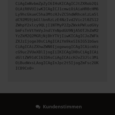
CiAgImNvbmZpZyI6IHsKICAgICJtZXRob2Qi
OiAiR0VUIiwKICAgICJ1cmwiOiAiaHR0cHM6
Ly9hcGkueC5ha3MtcHJvZC5hdWRhcmlzLm5l
dC92MS9jbGllbnRzLzE4NzIvd2Vic2l0ZS12
ZWhpY2xlcy9QLjI1NTMyP2ZpZWxkPWludGVy
bmFsTnVtYmVyJndlYnNpdGU9NjA5OTJhZmM2
YzZkM2Q2MGRjNjBhYTVjIiwKICAgICJoZWFk
ZXJzIjoge30sCiAgICAiYm9keSI6IG51bGws
CiAgICAiZXhwZWN0IjogewogICAgICAicmVz
cG9uc2VUeXBlIjogIiIKICAgIH0sCiAgICAi
dGltZW91dCI6IDAsCiAgICAicHJvZ3Jlc3Mi
OiBudWxsLAogICAgInJpc2t5IjogZmFsc2UK
ICB9Cn0=
Kundenstimmen