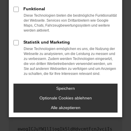
Fenster?
Funktional
Starte dein Gerät neu.
Diese Technologien bieten die bestmögliche Funktionalität
Das kann manchmal helfen, vorübergehende
der Webseite. Services von Drittanbietern wie Google
Maps, Chats, Fahrzeugbewertungssystem und weitere
Probleme zu beheben.
werden aktiviert.
Stelle sicher, dass dein Browser und dein
Betriebssystem auf dem neuesten Stand
Statistik und Marketing
sind.
Diese Technologien ermöglichen es uns, die Nutzung der
Webseite zu analysieren, um die Leistung zu messen und
Veraltete Software birgt nicht nur ein
zu verbessern. Zudem werden Technologien eingesetzt,
Sicherheitsrisiko, sondern kann auch dazu
die von dritten Werbetreibenden verwendet werden, um
führen, dass bestimmte Funktionen nicht mehr
Sie auf anderen Webseiten zu verfolgen und um Anzeigen
unterstützt werden.
zu schalten, die für Ihre Interessen relevant sind.
Wende dich an den Webseitenbetreiber.
Speichern
Wenn du alle oben genannten Schritte versucht
hast, kontaktiere uns bitte. Wir werden
Optionale Cookies ablehnen
versuchen, das Problem zu beheben. Du kannst
Alle akzeptieren
uns diesen Text schicken, um uns bei der
Fehlersuche zu unterstützen:
ewogICJuYW1lIjogIk5ldHdvcmtFcnJvciIs