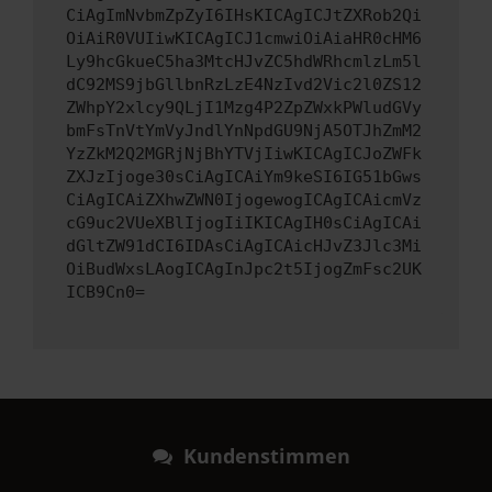
CiAgImNvbmZpZyI6IHsKICAgICJtZXRob2Qi
OiAiR0VUIiwKICAgICJ1cmwiOiAiaHR0cHM6
Ly9hcGkueC5ha3MtcHJvZC5hdWRhcmlzLm5l
dC92MS9jbGllbnRzLzE4NzIvd2Vic2l0ZS12
ZWhpY2xlcy9QLjI1Mzg4P2ZpZWxkPWludGVy
bmFsTnVtYmVyJndlYnNpdGU9NjA5OTJhZmM2
YzZkM2Q2MGRjNjBhYTVjIiwKICAgICJoZWFk
ZXJzIjoge30sCiAgICAiYm9keSI6IG51bGws
CiAgICAiZXhwZWN0IjogewogICAgICAicmVz
cG9uc2VUeXBlIjogIiIKICAgIH0sCiAgICAi
dGltZW91dCI6IDAsCiAgICAicHJvZ3Jlc3Mi
OiBudWxsLAogICAgInJpc2t5IjogZmFsc2UK
ICB9Cn0=
Kundenstimmen