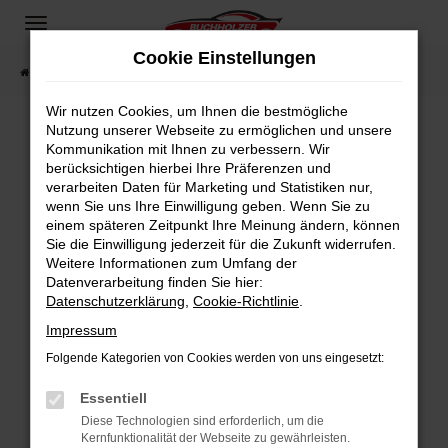
Zum
Hauptinhalt
Cookie Einstellungen
springen
Startseite
Fahrzeugangebote
Fahrzeugsuche
Wir nutzen Cookies, um Ihnen die bestmögliche
Nutzung unserer Webseite zu ermöglichen und unsere
Kommunikation mit Ihnen zu verbessern. Wir
Fehler: Network Error
berücksichtigen hierbei Ihre Präferenzen und
verarbeiten Daten für Marketing und Statistiken nur,
Beim Laden ist ein Fehler aufgetreten.
wenn Sie uns Ihre Einwilligung geben. Wenn Sie zu
Hier sind ein paar Tipps, die dir helfen können:
einem späteren Zeitpunkt Ihre Meinung ändern, können
Sie die Einwilligung jederzeit für die Zukunft widerrufen.
Überprüfe deine Firewall und deine
Weitere Informationen zum Umfang der
Internetverbindung.
Datenverarbeitung finden Sie hier:
Datenschutzerklärung
,
Cookie-Richtlinie
.
Laden andere Webseiten, zum Beispiel deine
Suchmaschine?
Impressum
Prüfe deine Browsererweiterungen.
Folgende Kategorien von Cookies werden von uns eingesetzt:
Manche Erweiterungen, wie Werbeblocker,
Essentiell
können das Laden bestimmter Seiten
verhindern. Funktioniert die Seite in einem
Diese Technologien sind erforderlich, um die
Kernfunktionalität der Webseite zu gewährleisten.
anderen Browser oder in einem privaten