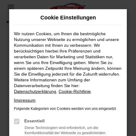
Zum
Hauptinhalt
Cookie Einstellungen
springen
Startseite
Fahrzeugangebote
Fahrzeugsuche
Wir nutzen Cookies, um Ihnen die bestmögliche
Nutzung unserer Webseite zu ermöglichen und unsere
Kommunikation mit Ihnen zu verbessern. Wir
Fehler: Network Error
berücksichtigen hierbei Ihre Präferenzen und
verarbeiten Daten für Marketing und Statistiken nur,
Beim Laden ist ein Fehler aufgetreten.
wenn Sie uns Ihre Einwilligung geben. Wenn Sie zu
Hier sind ein paar Tipps, die dir helfen können:
einem späteren Zeitpunkt Ihre Meinung ändern, können
Sie die Einwilligung jederzeit für die Zukunft widerrufen.
Überprüfe deine Firewall und deine
Weitere Informationen zum Umfang der
Internetverbindung.
Datenverarbeitung finden Sie hier:
Datenschutzerklärung
,
Cookie-Richtlinie
.
Laden andere Webseiten, zum Beispiel deine
Suchmaschine?
Impressum
Prüfe deine Browsererweiterungen.
Folgende Kategorien von Cookies werden von uns eingesetzt:
Manche Erweiterungen, wie Werbeblocker,
Essentiell
können das Laden bestimmter Seiten
verhindern. Funktioniert die Seite in einem
Diese Technologien sind erforderlich, um die
Kernfunktionalität der Webseite zu gewährleisten.
anderen Browser oder in einem privaten