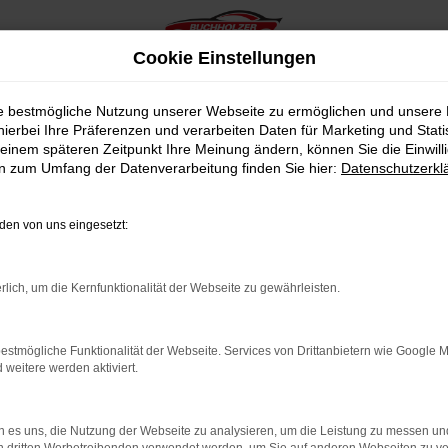
Cookie Einstellungen
ie bestmögliche Nutzung unserer Webseite zu ermöglichen und unsere
hierbei Ihre Präferenzen und verarbeiten Daten für Marketing und Stati
einem späteren Zeitpunkt Ihre Meinung ändern, können Sie die Einwillig
en zum Umfang der Datenverarbeitung finden Sie hier:
Datenschutzerkl
en von uns eingesetzt:
indung.
hine?
rlich, um die Kernfunktionalität der Webseite zu gewährleisten.
aden bestimmter Seiten verhindern. Funktioniert die Seite in e
estmögliche Funktionalität der Webseite. Services von Drittanbietern wie Google 
eitere werden aktiviert.
 zu beheben.
bssystem auf dem neuesten Stand sind.
 es uns, die Nutzung der Webseite zu analysieren, um die Leistung zu messen u
ko, sondern kann auch dazu führen, dass bestimmte Funktionen nic