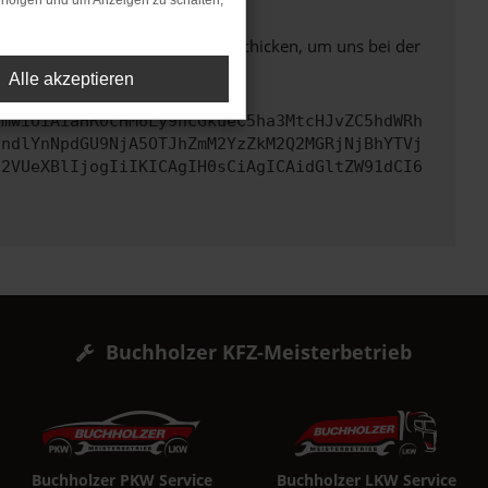
rfolgen und um Anzeigen zu schalten,
ben. Du kannst uns diesen Text schicken, um uns bei der
Alle akzeptieren
cmwiOiAiaHR0cHM6Ly9hcGkueC5ha3MtcHJvZC5hdWRh
JndlYnNpdGU9NjA5OTJhZmM2YzZkM2Q2MGRjNjBhYTVj
c2VUeXBlIjogIiIKICAgIH0sCiAgICAidGltZW91dCI6
Buchholzer KFZ-Meisterbetrieb
Buchholzer PKW Service
Buchholzer LKW Service