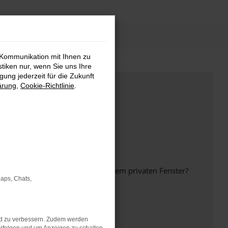
 Kommunikation mit Ihnen zu
stiken nur, wenn Sie uns Ihre
ung jederzeit für die Zukunft
ärung
,
Cookie-Richtlinie
.
inem anderen Browser oder in einem privaten Fenster?
Maps, Chats,
nd zu verbessern. Zudem werden
ht mehr unterstützt werden.