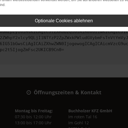
on dritten Werbetreibenden verwendet werden, um Sie auf anderen Webseiten zu ve
ind.
ontaktiere uns bitte. Wir werden versuchen, das Problem zu behe
Optionale Cookies ablehnen
vbmZpZyI6IHsKICAgICJtZXRob2QiOiAiR0VUIiwKICAgICJ1
2ZWhpY2xlcy9QLjI1NTYzP2ZpZWxkPWludGVybmFsTnVtYmVy
6IG51bGwsCiAgICAiZXhwZWN0IjogewogICAgICAicmVzcG9u
pc2t5IjogZmFsc2UKICB9Cn0=
Öffnungszeiten & Kontakt
Montag bis Freitag:
Buchholzer KFZ GmbH
07:30 bis 12:00 Uhr
Im roten Tal 16
13:00 bis 17:00 Uhr
Im Gohl 12