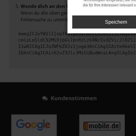
Technologien eingesetzt, die v
Wende dich an den Webseitenbetreiber.
die für Ihre Interessen relevant s
Wenn du alle oben genannten Schritte versucht hast, k
Fehlersuche zu unterstützen:
Speichern
ewogICJuYW1lIjogIk5ldHdvcmtFcnJvciIsCiAgImN
cmlzLm5ldC92MS9jbGllbnRzLzE4NzIvd2Vic2l0ZS1
IiwKICAgICJoZWFkZXJzIjoge30sCiAgICAiYm9keSI
IDAsCiAgICAicHJvZ3Jlc3MiOiBudWxsLAogICAgInJ
Kundenstimmen